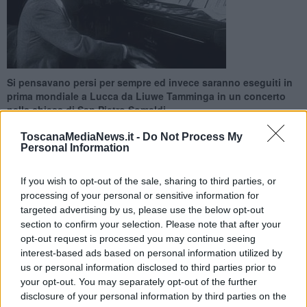
Si pensavano persi per sempre ed invece saranno eseguiti in
prima mondiale a Lucca da Liuwe Tamminga in un concerto
nella chiesa di San Pietro Somaldi
ToscanaMediaNews.it -
Do Not Process My
Personal Information
If you wish to opt-out of the sale, sharing to third parties, or
LUCCA —
Si sapeva che esistevano, ma dal 1950 si erano perse
processing of your personal or sensitive information for
le loro tracce. I ventuno pezzi composti dal Maestro in età
targeted advertising by us, please use the below opt-out
giovanile, sono stati ritrovati grazie ad una attenta ricerca fatta dal
section to confirm your selection. Please note that after your
Centro studi Giacomo Puccini. Gli inediti saranno eseguiti in prima
opt-out request is processed you may continue seeing
mondiale a Lucca il 5 maggio da Liuwe Tamminga, in un concerto
interest-based ads based on personal information utilized by
nella chiesa di San Pietro Somaldi, durante il
"Lucca classica music
us or personal information disclosed to third parties prior to
festival"
.
your opt-out. You may separately opt-out of the further
disclosure of your personal information by third parties on the
Sulla loro autenticità, non vi sono dubbi: la grafia è quella di