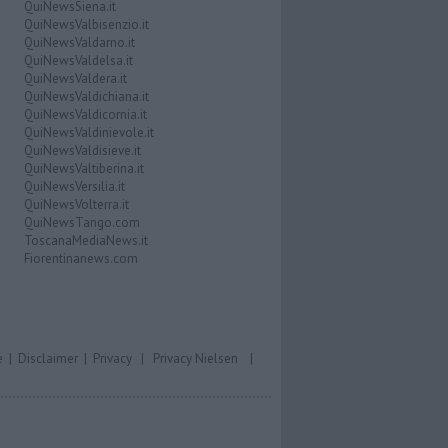
QuiNewsSiena.it
QuiNewsValbisenzio.it
QuiNewsValdarno.it
QuiNewsValdelsa.it
QuiNewsValdera.it
QuiNewsValdichiana.it
QuiNewsValdicornia.it
QuiNewsValdinievole.it
QuiNewsValdisieve.it
QuiNewsValtiberina.it
QuiNewsVersilia.it
QuiNewsVolterra.it
QuiNewsTango.com
ToscanaMediaNews.it
Fiorentinanews.com
e
|
Disclaimer
|
Privacy
|
Privacy Nielsen
|