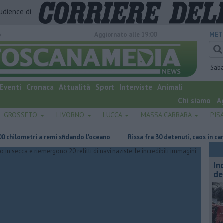
audience di
o
Aggiornato alle 19:00
MET
Sab
Eventi
Cronaca
Attualità
Sport
Interviste
Animali
Chi siamo
A
GROSSETO
LIVORNO
LUCCA
MASSA CARRARA
PIS
ometri a remi sfidando l'oceano
Rissa fra 30 detenuti, caos in carcere
In
de