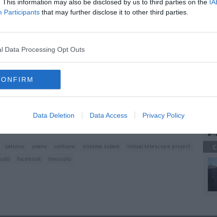
. This information may also be disclosed by us to third parties on the
IA
Participants
that may further disclose it to other third parties.
C
oscana iscriviti alla
Newsletter QUInews - ToscanaMedia.
amente nella tua casella di posta.
l Data Processing Opt Outs
CONFIRM
A
oscano
elo notturno
Data Deletion
Data Access
Privacy Policy
tellite
saturno
urano
nettuno
sistema solare
virtual telescope project
C
nudo
facebook
binocolo