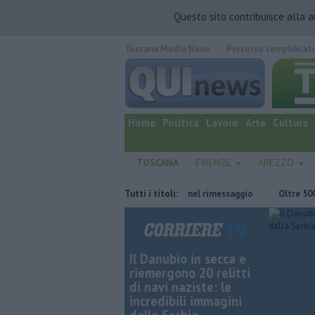
Questo sito contribuisce alla 
Toscana Media News
Percorso semplificat
quotidiano online.
Home
Politica
Lavoro
Arte
Cultura
TOSCANA
FIRENZE
AREZZO
pineta
Casa inagibile dopo il rogo nel rimessaggio
Tutti i titoli:
Oltre 5000 chil
Il Danubio in secca e
riemergono 20 relitti
di navi naziste: le
incredibili immagini