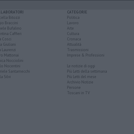
LLABORATORI
CATEGORIE
ella Bitozzi
Politica
io Braccini
Lavoro
hele Bufalino
Arte
ntina Caffieri
Cultura
a Cosci
Cronaca
a Giuliani
Attualità
 Laurenzi
Trasmissioni
ro Mattonai
Imprese & Professioni
ica Nocciolini
lo Nocentini
Le notizie di oggi
iele Santarnecchi
Più Letti della settimana
a Silvi
Più Letti del mese
Archivio Notizie
Persone
Toscani in TV