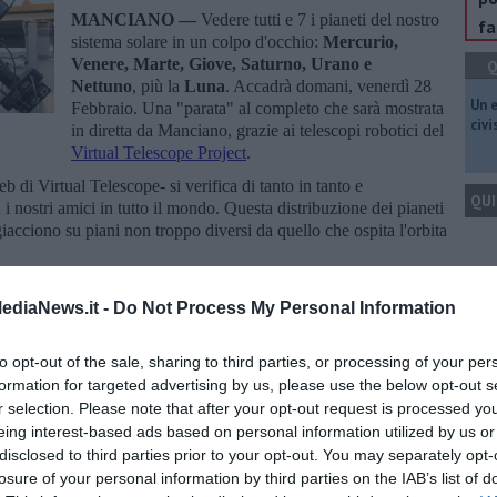
MANCIANO —
Vedere tutti e 7 i pianeti del nostro
fa
sistema solare in un colpo d'occhio:
Mercurio,
Venere, Marte, Giove, Saturno, Urano e
Q
Nettuno
, più la
Luna
. Accadrà domani, venerdì 28
​Un 
Febbraio. Una "parata" al completo che sarà mostrata
civ
in diretta da Manciano, grazie ai telescopi robotici del
Virtual Telescope Project
.
b di Virtual Telescope- si verifica di tanto in tanto e
QUI
 nostri amici in tutto il mondo. Questa distribuzione dei pianeti
 giacciono su piani non troppo diversi da quello che ospita l'orbita
ro meno soggetto all'inquinamento luminoso, dell'Italia
Q
ediaNews.it -
Do Not Process My Personal Information
zione.
li però anche ad occhio nudo:
to opt-out of the sale, sharing to third parties, or processing of your per
un post su Facebook - vedremo facilmente Venere, Giove e Marte;
formation for targeted advertising by us, please use the below opt-out s
urno, Urano e Nettuno richiederanno invece l’impiego di un
r selection. Please note that after your opt-out request is processed y
Ult
a comoda visione del pianeta più interno. La Terra, non
eing interest-based ads based on personal information utilized by us or
".
C
disclosed to third parties prior to your opt-out. You may separately opt-
losure of your personal information by third parties on the IAB’s list of