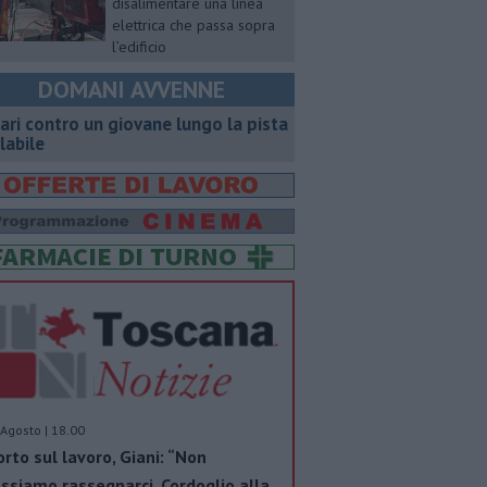
disalimentare una linea
elettrica che passa sopra
l’edificio
DOMANI AVVENNE
ari contro un giovane lungo la pista
clabile
Agosto | 18.00
rto sul lavoro, Giani: “Non
ssiamo rassegnarci. Cordoglio alla