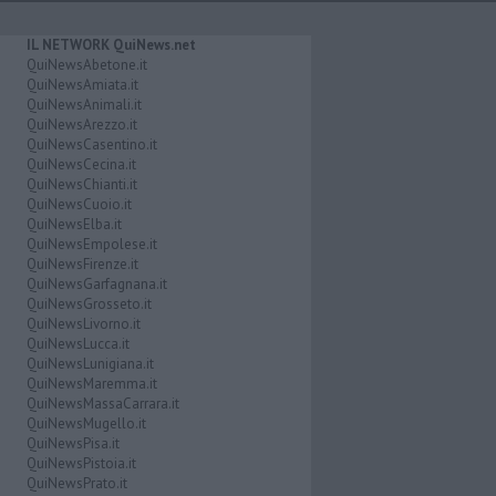
IL NETWORK QuiNews.net
QuiNewsAbetone.it
QuiNewsAmiata.it
QuiNewsAnimali.it
QuiNewsArezzo.it
QuiNewsCasentino.it
QuiNewsCecina.it
QuiNewsChianti.it
QuiNewsCuoio.it
QuiNewsElba.it
QuiNewsEmpolese.it
QuiNewsFirenze.it
QuiNewsGarfagnana.it
QuiNewsGrosseto.it
QuiNewsLivorno.it
QuiNewsLucca.it
QuiNewsLunigiana.it
QuiNewsMaremma.it
QuiNewsMassaCarrara.it
QuiNewsMugello.it
QuiNewsPisa.it
QuiNewsPistoia.it
QuiNewsPrato.it