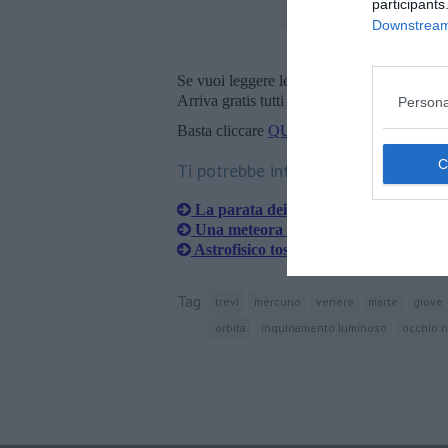
participants
Downstream 
Se vuoi leggere le notizie principali della T
Arriva gratis tutti i giorni alle 20:00 dirett
Persona
Basta cliccare
QUI
Ti potrebbe interessare anche:
La parata dei pianeti vista dal cielo t
Una meteora luminosissima solca il ci
Astrofisico toscano scopre un nuovo sa
Tag
trevi
mercurio
venere
marte
giove
orbita
inquinamento luminoso
occhio 