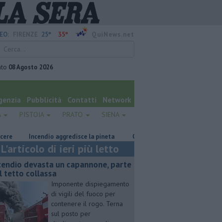
25°
35°
EO:
FIRENZE
QuiNews.net
ato
08 Agosto 2026
genzia
Pubblicità
Contatti
Network
A
PISTOIA
PRATO
SIENA
Incendio aggredisce la pineta
Casa inagibile dopo il rogo nel rimes
L'articolo di ieri più letto
cendio devasta un capannone, parte
l tetto collassa
Imponente dispiegamento
di vigili del fuoco per
contenere il rogo. Terna
sul posto per