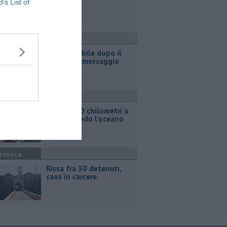
B’s List of
pineta
ronaca
Casa inagibile dopo il
rogo nel rimessaggio
ttualità
Oltre 5000 chilometri a
remi sfidando l'oceano
ronaca
Rissa fra 30 detenuti,
caos in carcere