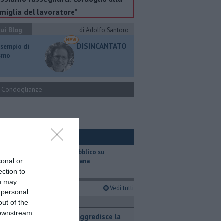
miglia del lavoratore”
ui Blog
di Adolfo Santoro
DISINCANTATO
esempio di
ismo
Condoglianze
ui Ambiente
​Il trasporto pubblico su
sonal or
gomma in Toscana
ection to
ou may
imi articoli
Vedi tutti
 personal
ronaca
out of the
 downstream
Incendio aggredisce la