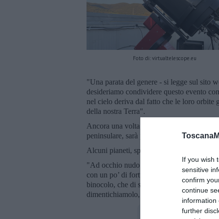
Foto di: virtualtelescope.eu
"Una parata del genere - si legge sul sito we
desideriamo condividere questo evento con i
nel cielo deriva dal fatto che le loro orbite
della nostra Terra".
Ancora una volta, il cielo più "buio", ovve
ToscanaM
peninsulare, sarà protagonista dell'osserva
Alcuni pianeti, spiega Masi, saranno visibi
If you wish 
"Ad occhio nudo - scrive l'astrofisico in 
sensitive in
con un po’ di fortuna, anche Mercurio. Sat
confirm you
binocolo, che di sicuro ci regalerà anche l
continue se
dimentichiamolo, rimane sotto i nostri piedi
information 
further disc