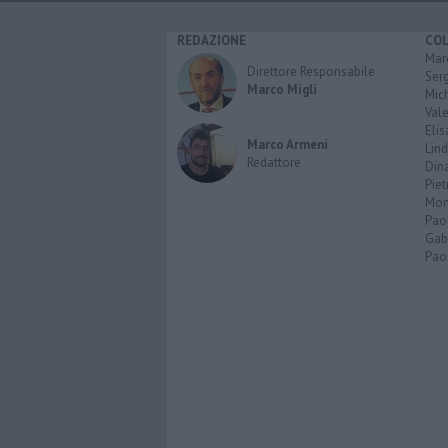
REDAZIONE
CO
Marc
Direttore Responsabile
Serg
Marco Migli
Mic
Vale
Elis
Marco Armeni
Lind
Redattore
Dina
Piet
Mon
Pao
Gabr
Paol