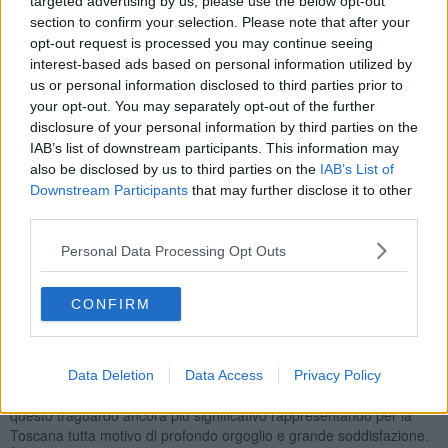
targeted advertising by us, please use the below opt-out
all’ospitalità, assegnato in base alle recensioni verificate dei
section to confirm your selection. Please note that after your
viaggiatori.
opt-out request is processed you may continue seeing
interest-based ads based on personal information utilized by
us or personal information disclosed to third parties prior to
your opt-out. You may separately opt-out of the further
La cerimonia di consegna si è svolta oggi alla Fortezza Poliziana.
disclosure of your personal information by third parties on the
Presente, tra gli altri, anche l'assessore regionale a economica,
IAB’s list of downstream participants. This information may
turismo e agricoltura
Leonardo Marrar,
il quale
ha sottolineato
also be disclosed by us to third parties on the
IAB’s List of
come il risultato di Montepulciano certifichi "a livello internazionale
Downstream Participants
that may further disclose it to other
la qualità dell’accoglienza toscana" rappresentando anche "Uno
third parties.
stimolo per la Regione a continuare ad investire con
determinazione in questo modello con l'obiettivo di rafforzare il
Personal Data Processing Opt Outs
ruolo da protagonista della Toscana nel turismo internazionale".
"Ci sono due elementi che rendono questo premio speciale - ha
CONFIRM
osservato l'assessore- il fatto che sia attribuito da uno dei principali
attori mondiali del turismo sulla base delle esperienze reali dei
viaggiatori, dunque un indicatore autorevole e concreto; e quello
che Montepulciano è l’unica città italiana presente nella classifica
Data Deletion
Data Access
Privacy Policy
globale delle destinazioni più accoglienti; due punti che rendono
questo traguardo ancora più significativo rappresentando per la
Toscana tutta motivo di profondo orgoglio e grande soddisfazione.