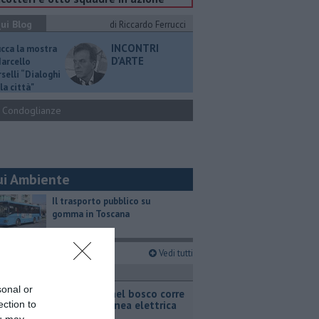
ui Blog
di Riccardo Ferrucci
INCONTRI
ucca la mostra
D'ARTE
Marcello
selli “Dialoghi
la città"
Condoglianze
ui Ambiente
​Il trasporto pubblico su
gomma in Toscana
imi articoli
Vedi tutti
ronaca
sonal or
Incendio nel bosco corre
sotto la linea elettrica
ection to