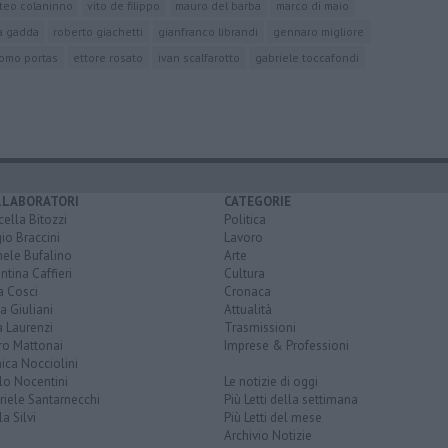
teo colaninno
vito de filippo
mauro del barba
marco di maio
ra gadda
roberto giachetti
gianfranco librandi
gennaro migliore
omo portas
ettore rosato
ivan scalfarotto
gabriele toccafondi
LLABORATORI
CATEGORIE
ella Bitozzi
Politica
io Braccini
Lavoro
hele Bufalino
Arte
ntina Caffieri
Cultura
a Cosci
Cronaca
a Giuliani
Attualità
 Laurenzi
Trasmissioni
ro Mattonai
Imprese & Professioni
ica Nocciolini
lo Nocentini
Le notizie di oggi
iele Santarnecchi
Più Letti della settimana
a Silvi
Più Letti del mese
Archivio Notizie