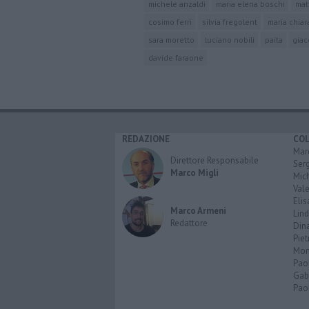
michele anzaldi
maria elena boschi
mat
cosimo ferri
silvia fregolent
maria chia
sara moretto
luciano nobili
paita
giac
davide faraone
REDAZIONE
CO
Marc
Direttore Responsabile
Serg
Marco Migli
Mic
Vale
Elis
Marco Armeni
Lind
Redattore
Dina
Piet
Mon
Pao
Gabr
Paol