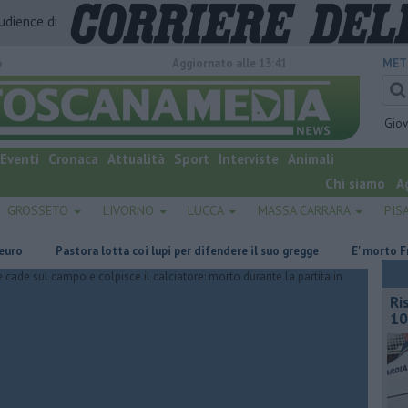
audience di
o
Aggiornato alle 13:41
MET
Gio
Eventi
Cronaca
Attualità
Sport
Interviste
Animali
Chi siamo
A
GROSSETO
LIVORNO
LUCCA
MASSA CARRARA
PIS
Pastora lotta coi lupi per difendere il suo gregge
E' morto Francesc
Ri
10