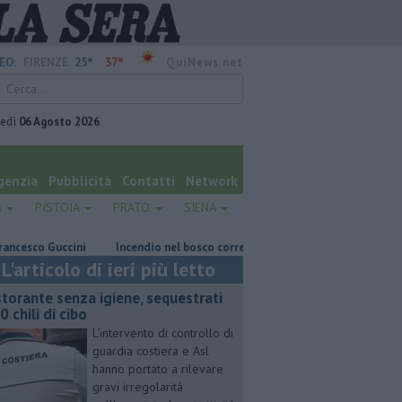
25°
37°
EO:
FIRENZE
QuiNews.net
vedì
06 Agosto 2026
genzia
Pubblicità
Contatti
Network
A
PISTOIA
PRATO
SIENA
o Guccini
Incendio nel bosco corre sotto la linea elettrica
Grattan
L'articolo di ieri più letto
storante senza igiene, sequestrati
0 chili di cibo
L'intervento di controllo di
guardia costiera e Asl
hanno portato a rilevare
gravi irregolarità