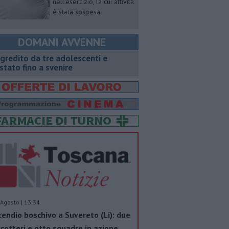
nell'esercizio, la cui attività
è stata sospesa
DOMANI AVVENNE
gredito da tre adolescenti e
stato fino a svenire
Agosto | 13.34
cendio boschivo a Suvereto (Li): due
icotteri e otto squadre in azione