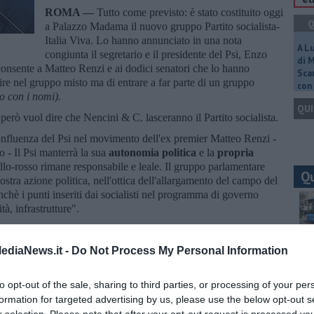
ROMA —
Tutto come previsto: è stato costituito oggi
Q
a Palazzo Madama il nuovo gruppo Partito socialista-
Italia Viva. Lo hanno annunciato in una nota
A L
congiunta il segretario e il presidente del Psi, Enzo
di 
onsente a Matteo Renzi e ai dodici senatori che lo hanno
Scar
ire nel gruppo misto ma di entrare a far parte di un gruppo
con 
to con i nomi).
QUI
però vuol dire che Nencini & C. lasceranno il Partito socialista.
confluenza del Psi nel movimento dell'ex premier Matteo Renzi -
 - Il Psi manterrà la sua
autonomia politica
e la
propria
allo-rosso rimane responsabile e leale. Il gruppo parlamentare
Q
nostra azione politica, nell'ottica dell'allargamento del campo del
nchè i punti inseriti dai socialisti nel programma di governo
tà, infrastrutture".
egolamentari del Senato non ci sono, ecco i 26 deputati che
a: in arrivo dal Pd Lucia Annibali, , Michele Anzaldi, Maria
Ult
ediaNews.it -
Do Not Process My Personal Information
nno, Camillo D'Alessandro, Vito De Filippo, Mauro Del Barba,
C
lent, Maria Chiara Gadda, Roberto Giachetti, Gianfranco
to opt-out of the sale, sharing to third parties, or processing of your per
e, Mattia Mor, Sara Moretto, Luciano Nobili, Lisa Noja,
osato, Ivan Scalfarotto e Massimo Ungaro, più Gabriele
formation for targeted advertising by us, please use the below opt-out s
re e fino ad oggi nel gruppo misto.