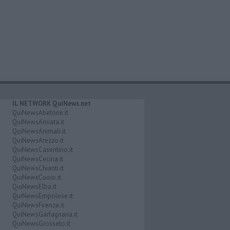
IL NETWORK QuiNews.net
QuiNewsAbetone.it
QuiNewsAmiata.it
QuiNewsAnimali.it
QuiNewsArezzo.it
QuiNewsCasentino.it
QuiNewsCecina.it
QuiNewsChianti.it
QuiNewsCuoio.it
QuiNewsElba.it
QuiNewsEmpolese.it
QuiNewsFirenze.it
QuiNewsGarfagnana.it
QuiNewsGrosseto.it