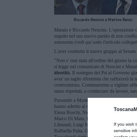
Riccardo Nencini e Matteo Renzi
Maraio e Riccardo Nencini. L'operazione c
seguito nel suo nuovo partito di non conflu
autonomo
(vedi qui sotto l'articolo collega
L'aver costituito il nuovo gruppo al Senato 
"Non e' mai stata all'ordine del giorno la 
si legge nel comunicato di Nencini e Maraio
identità
. Il sostegno del Psi al Governo gi
avra' un taglio riformista che rafforzerà la 
centrosinistra. Continueremo a vigilare affi
siano rispettati, a cominciare da lavoro, sani
Passando a Montecitorio, dove i problemi r
hanno aderito al nuovo gruppo di Italia Viv
ToscanaM
Elena Boschi, Nicola Carè, Matteo Colani
Marco Di Maio, Cosimo Ferri, Silvia Frego
If you wish 
Librandi, Luigi Marattin, Gennaro Miglior
Raffaella Paita, Giacomo Portas, Ettore R
sensitive in
Toccafondi eletto nella lista Civica Popola