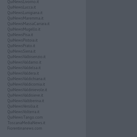
QuiNewsLivorno.it
QuiNewsLucca.it
QuiNewsLunigiana.it
QuiNewsMaremma.it
QuiNewsMassaCarrara.it
QuiNewsMugello.it
QuiNewsPisa.it
QuiNewsPistoia.it
QuiNewsPrato.it
QuiNewsSiena.it
QuiNewsValbisenzio.it
QuiNewsValdarno.it
QuiNewsValdelsa.it
QuiNewsValdera.it
QuiNewsValdichiana.it
QuiNewsValdicornia.it
QuiNewsValdinievole.it
QuiNewsValdisieve.it
QuiNewsValtiberina.it
QuiNewsVersilia.it
QuiNewsVolterra.it
QuiNewsTango.com
ToscanaMediaNews.it
Fiorentinanews.com