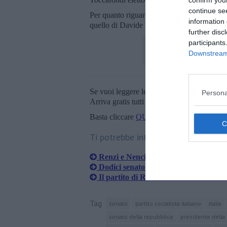
confirm you
continue se
Per quanto riguarda i capigruppo, per la C
information 
quello di Davide Faraone. L'insediamento u
further disc
participants
Downstream 
Se vuoi leggere le notizie principali della T
Persona
Arriva gratis tutti i giorni alle 20:00 dirett
Basta cliccare
QUI
Ti potrebbe interessare anche:
Renzi e Nencini 'Insieme', accordo vi
Dodici senatori del Pd aderiscono a It
Il partito di Renzi si chiamerà Italia 
Tag
senato
partito socialista italiano
italia
senato della repubblica
presidente della