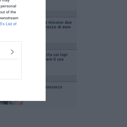
ou may
 personal
out of the
ttualità
 downstream
Grattano e vincono due
B’s List of
milioni e mezzo di euro
ttualità
Pastora lotta coi lupi
per difendere il suo
gregge
ttualità
E' morto Francesco
Guccini