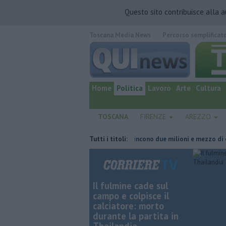
Questo sito contribuisce alla 
Toscana Media News
Percorso semplificat
quotidiano online.
Home
Politica
Lavoro
Arte
Cultura
TOSCANA
FIRENZE
AREZZO
o la linea elettrica
Grattano e vincono due milioni e mezzo di euro
Tutti i titoli:
Il fulmine cade sul
campo e colpisce il
calciatore: morto
durante la partita in