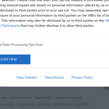
r selection. Please note that after your opt-out request is processed y
eing interest-based ads based on personal information utilized by us or
amera circola il nome di Maria Elena Boschi e per il Senato
disclosed to third parties prior to your opt-out. You may separately opt-
A
fficiale è in programma per la prossima settimana.
losure of your personal information by third parties on the IAB’s list of
. This information may also be disclosed by us to third parties on the
IA
Participants
that may further disclose it to other third parties.
A
oscana iscriviti alla
Newsletter QUInews - ToscanaMedia.
l Data Processing Opt Outs
amente nella tua casella di posta.
CONFIRM
A
cino
Data Deletion
Data Access
Privacy Policy
alia Viva
Viva
roma
riccardo nencini
matteo renzi
camera dei deputati
 repubblica
gruppo misto
riformista
centro-sinistra
socialista