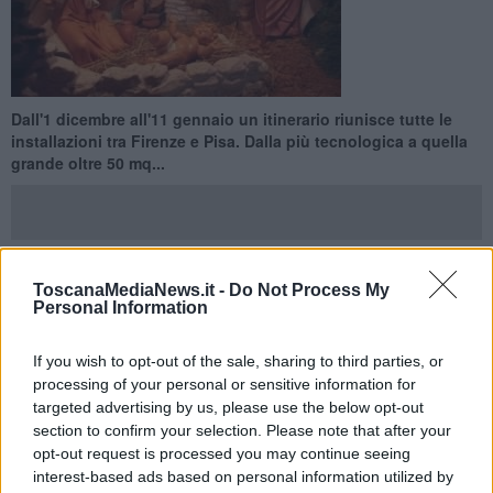
Dall'1 dicembre all'11 gennaio un itinerario riunisce tutte le
installazioni tra Firenze e Pisa. Dalla più tecnologica a quella
grande oltre 50 mq...
ToscanaMediaNews.it -
Do Not Process My
FIRENZE —
C'è quello grande oltre 50 metri quadrati e quello dove
Personal Information
ognuno può diventarne un personaggio, quello realizzato
interamente con scatore di cartone o viceversa quello tutto
If you wish to opt-out of the sale, sharing to third parties, or
tecnologico.
processing of your personal or sensitive information for
Si chiama "Terre di presepi" ed è l'iniziativa, promossa da
targeted advertising by us, please use the below opt-out
parrocchie e presepisti, patrocinati dalle relative diocesi, che
section to confirm your selection. Please note that after your
raccoglie tutte le rappresentazioni della Natività nei paesi dislocati
opt-out request is processed you may continue seeing
tra Firenze e Pisa. Settanta chilometri di presepi, insomma, allestiti
interest-based ads based on personal information utilized by
nella valle dell'Arno e dell'Elsa dentro cui si può trovare di tutto.