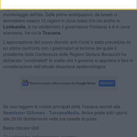
Vedremo nel pomeriggio gli eventuali cambi di colore delle regioni
disposti dal ministro Speranza in considerazione del nuovo
monitoraggio dell'Iss. Dalle prime anticipazioni, da lunedì ci
dovrebbero essere 12 regioni in zona rossa (fra cui anche la
Lombardia
, lo ha confermato il governatore Fontana) e 8 in zona
arancione, fra cui la
Toscana.
L'approvazione del nuovo decreto anti-Covid è stata preceduta da
un ultimo confronto con i governatori al termine del quale il
presidente della Conferenza delle Regioni Stefano Bonaccini ha
dichiarato "condivisibili" le scelte che il governo si appresta a fare in
considerazione dell'attuale situazione epidemiologica.
Se vuoi leggere le notizie principali della Toscana iscriviti alla
Newsletter QUInews - ToscanaMedia.
Arriva gratis tutti i giorni
alle 20:00 direttamente nella tua casella di posta.
Basta cliccare
QUI
Ti potrebbe interessare anche: