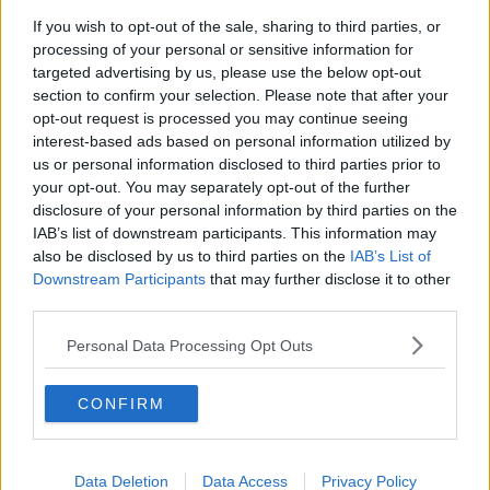
dei contagiati, per intendersi.
If you wish to opt-out of the sale, sharing to third parties, or
processing of your personal or sensitive information for
targeted advertising by us, please use the below opt-out
section to confirm your selection. Please note that after your
Il Consiglio dei ministri ha quindi varato il nuovo decreto legge con
opt-out request is processed you may continue seeing
misure anti-Covid più restrittive, in vigore da lunedì prossimo,
15
interest-based ads based on personal information utilized by
Marzo al 6 Aprile
.
us or personal information disclosed to third parties prior to
your opt-out. You may separately opt-out of the further
In attesa di fornirvi i dettagli con esattezza, vi anticipiamo che nel
disclosure of your personal information by third parties on the
periodo in questione per tutte le regioni in zona gialla scatterà
comunque la
zona arancione
, con divieto di spostamento fra
IAB’s list of downstream participants. This information may
regioni e fra Comuni diversi.
also be disclosed by us to third parties on the
IAB’s List of
Downstream Participants
that may further disclose it to other
Durante le festività pasquali invece, quindi dal 3 al 5 Aprile, tutta
third parties.
l'Italia andrà in
zona rossa
.
In zona arancione e in zona rossa dovrebbe restare consentita una
Personal Data Processing Opt Outs
visita al giorno in un'abitazione privata diversa dalla propria anche
se solo all'interno del territorio del Comune di residenza.
CONFIRM
Per far scattare
in automatico
la zona rossa, basterà avere
un'incidenza settimanale dei contagi pari a 250 casi ogni centomila
abitanti mentre restano invariata la soglia dell'Rt a 1.25.
Data Deletion
Data Access
Privacy Policy