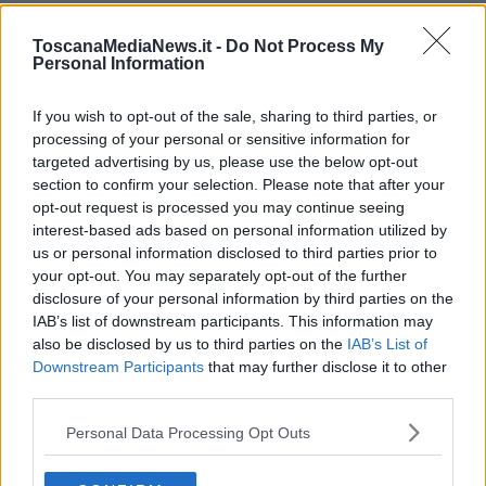
affidate agli artificieri del Reggimento Genio Ferrovieri di Castel
Maggiore e si articoleranno in tre fasi: una prima fase di disinnesco
ToscanaMediaNews.it -
Do Not Process My
della bomba presso il luogo di ritrovamento; una seconda fase di
Personal Information
trasporto della bomba inerte, con scorta della Polizia Stradale, Vigili
del Fuoco e Corpo Militare Volontario Croce Rossa Italiana; infine, il
If you wish to opt-out of the sale, sharing to third parties, or
brillamento presso la “Cava del Priorato” nel Comune di Orbetello.
processing of your personal or sensitive information for
targeted advertising by us, please use the below opt-out
section to confirm your selection. Please note that after your
opt-out request is processed you may continue seeing
Il Prefetto di Grosseto, Paola Berardino, ha adottato apposita
interest-based ads based on personal information utilized by
ordinanza per lo svolgimento delle operazioni nella massima
us or personal information disclosed to third parties prior to
cornice di sicurezza e istituito, nella sede del Comune di Orbetello,
your opt-out. You may separately opt-out of the further
il Centro Coordinamento Soccorsi, per il coordinamento delle
disclosure of your personal information by third parties on the
attività a cui prenderanno parte Amministrazione Provinciale,
IAB’s list of downstream participants. This information may
Comune di Orbetello, Reggimento Genio Ferrovieri di Castel
also be disclosed by us to third parties on the
IAB’s List of
Maggiore (BO), Questura di Grosseto, Arma dei Carabinieri,
Downstream Participants
that may further disclose it to other
Guardia di Finanza, Vigili del Fuoco, Polizia Stradale, Polizia
Ferroviaria, Anas, Ferrovie dello Stato, Azienda USL Toscana Sud-
third parties.
Servizio 118 di Grosseto, C.R.I. Corpo Militare, Comitato Croce
Personal Data Processing Opt Outs
“Costa d’Argento”, Italgas Reti Spa e Acquedotto del Fiora Spa.
L'ordinanza individua le misure di sicurezza che saranno adottate,