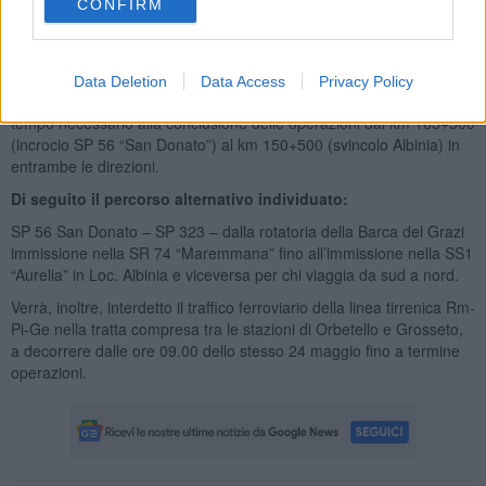
a partire dalla delimitazione di una
“zona rossa”
dal punto di
CONFIRM
disinnesco dell'ordigno, con conseguente
evacuazione
, ad opera
del Comune di Orbetello, di tutti coloro che risiedono all’interno di
quell’area.
Data Deletion
Data Access
Privacy Policy
È stata disposta l’interdizione del traffico della Ss1 “Aurelia” per il
tempo necessario alla conclusione delle operazioni dal km 163+500
(incrocio SP 56 “San Donato”) al km 150+500 (svincolo Albinia) in
entrambe le direzioni.
Di seguito il percorso alternativo individuato:
SP 56 San Donato – SP 323 – dalla rotatoria della Barca del Grazi
immissione nella SR 74 “Maremmana” fino all’immissione nella SS1
“Aurelia” in Loc. Albinia e viceversa per chi viaggia da sud a nord.
Verrà, inoltre, interdetto il traffico ferroviario della linea tirrenica Rm-
Pi-Ge nella tratta compresa tra le stazioni di Orbetello e Grosseto,
a decorrere dalle ore 09.00 dello stesso 24 maggio fino a termine
operazioni.