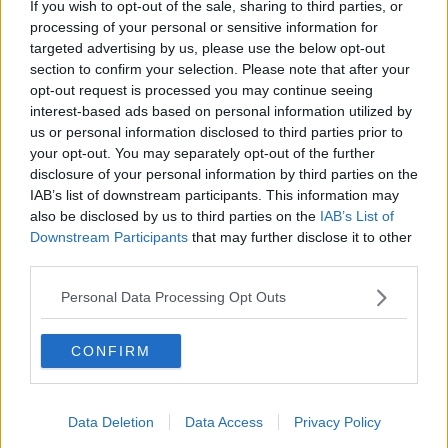
If you wish to opt-out of the sale, sharing to third parties, or
prevenzione dal dissesto idrogeologico fra Toscana ed Emilia-
processing of your personal or sensitive information for
Romagna”, che si è svolto a Palazzuolo sul Senio.
targeted advertising by us, please use the below opt-out
Il faccia a faccia ha visto protagonisti i sottosegretari alla
section to confirm your selection. Please note that after your
presidenza delle Regioni Toscana,
Bernard Dika
, ed Emilia-
opt-out request is processed you may continue seeing
Romagna,
Manuela Rontini
. All’incontro erano presenti i sindaci
interest-based ads based on personal information utilized by
dei Comuni toscani e romagnoli e la consigliera regionale della
us or personal information disclosed to third parties prior to
Toscana Serena Spinelli.
your opt-out. You may separately opt-out of the further
disclosure of your personal information by third parties on the
IAB’s list of downstream participants. This information may
also be disclosed by us to third parties on the
IAB’s List of
“C’è una volontà chiara dei presidenti
Eugenio Giani
e
Michele De
Downstream Participants
that may further disclose it to other
Pascale
di lavorare fianco a fianco, con il coraggio di andare oltre
third parties.
etichette e confini. Nei territori di confine conta solo una cosa: il
bene delle comunità”, ha detto Dika.
Personal Data Processing Opt Outs
“Chi vive qui - ha aggiunto - non chiede se un servizio è toscano o
emiliano-romagnolo, ma se funziona. Dalla
sanità
territoriale, a
CONFIRM
partire dai medici di famiglia, alla
manutenzione del territorio
,
serve un lavoro davvero condiviso. Anche l’esperienza dei comuni
dell’
Alto Mugello nel consorzio di bonifica romagnolo
dimostra
che questa strada è già realtà: tutti devono avere le stesse
Data Deletion
Data Access
Privacy Policy
opportunità, nessuno deve sentirsi abbandonato”.