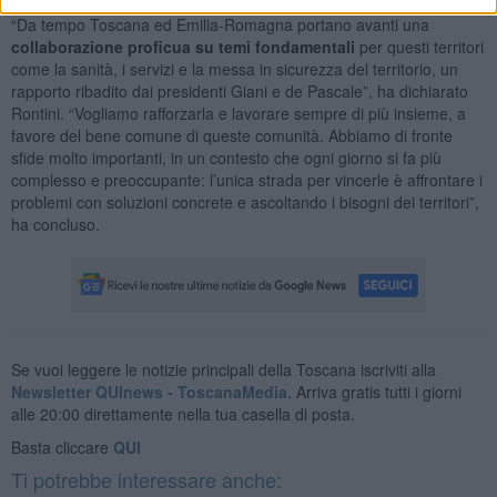
“Da tempo Toscana ed Emilia-Romagna portano avanti una
collaborazione proficua su temi fondamentali
per questi territori
come la sanità, i servizi e la messa in sicurezza del territorio, un
rapporto ribadito dai presidenti Giani e de Pascale”, ha dichiarato
Rontini. “Vogliamo rafforzarla e lavorare sempre di più insieme, a
favore del bene comune di queste comunità. Abbiamo di fronte
sfide molto importanti, in un contesto che ogni giorno si fa più
complesso e preoccupante: l’unica strada per vincerle è affrontare i
problemi con soluzioni concrete e ascoltando i bisogni dei territori”,
ha concluso.
Se vuoi leggere le notizie principali della Toscana iscriviti alla
Newsletter QUInews - ToscanaMedia.
Arriva gratis tutti i giorni
alle 20:00 direttamente nella tua casella di posta.
Basta cliccare
QUI
Ti potrebbe interessare anche: