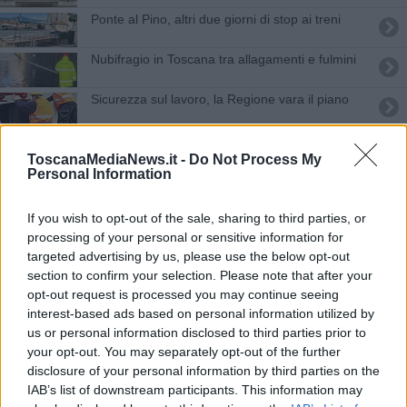
STORIE DI ORDINARIA UMANITÀ
Ponte al Pino, altri due giorni di stop ai treni
PAROLE IN VIAGGIO
TURBATIVE
Nubifragio in Toscana tra allagamenti e fulmini
LO SCRITTORE SFIGATO
RACCONTARE DI GUSTO
Sicurezza sul lavoro, la Regione vara il piano
LEGALITÀ E NON SOLO
SHALOM LA CULTURA DELLA SOLIDARIETÀ
IA etica, la Toscana fa da apripista
VERSI-AMO
ToscanaMediaNews.it -
Do Not Process My
EUREKA!
Personal Information
TABASCO SENZA FILTRO
Edoardo Fanucci nuovo commissario di Artea
CI VUOLE UN FISICO
ECONOMIA E TERRITORIO, DA GLOBALE A LOCALE
If you wish to opt-out of the sale, sharing to third parties, or
Peste suina, la Toscana nomina un commissario
LA DAMA A SCACCHI
processing of your personal or sensitive information for
DUE CHIACCHIERE IN CUCINA
targeted advertising by us, please use the below opt-out
Irpet fotografa una Toscana in crescita lenta
STORIE DELL'ALTRO SECOLO
section to confirm your selection. Please note that after your
EASY RIDERE
opt-out request is processed you may continue seeing
Sanità, Toscana sul podio del rapporto Agenas
LEGAMI D'AMORE
interest-based ads based on personal information utilized by
MUSICA E DINTORNI
us or personal information disclosed to third parties prior to
Marco Torre nuovo direttore generale della
PAROLE MILONGUERE
your opt-out. You may separately opt-out of the further
sanità
LO SGUARDO
disclosure of your personal information by third parties on the
LEGGERE
Un nuovo serbatoio d'acqua contro gli incendi
IAB’s list of downstream participants. This information may
Italpress