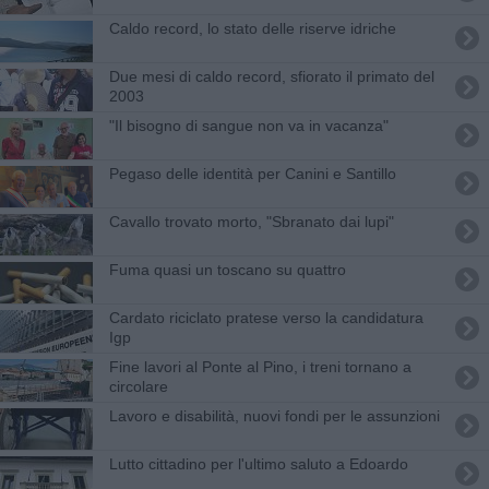
Animali
Caldo record, lo stato delle riserve idriche
CESVOTnews
Qui Blog
Due mesi di caldo record, sfiorato il primato del
2003
RACCONTI DELLA DOMENICA
"Il bisogno di sangue non va in vacanza"
DISINCANTATO
INCONTRI D'ARTE
Pegaso delle identità per Canini e Santillo
SORRIDENDO
VIGNAIOLI E VINI
Cavallo trovato morto, "Sbranato dai lupi"
LE PREGIATE PENNE
PAGINE ALLEGRE
PSICO-COSE
Fuma quasi un toscano su quattro
VI PRESENTO I MIEI...
LE STELLE DI ASTREA
Cardato riciclato pratese verso la candidatura
STORIE VISPE MA NON TROPPO DISTRATTE
Igp
PROGETTARE IL BENESSERE
Fine lavori al Ponte al Pino, i treni tornano a
LA TOSCANA DELLA BIRRA
circolare
COSE STRANE E POSTI ASSURDI
Lavoro e disabilità, nuovi fondi per le assunzioni
STORIELBA
NEURONEWS
PENSIERI DELLA DOMENICA
Lutto cittadino per l'ultimo saluto a Edoardo
FAUDA E BALAGAN