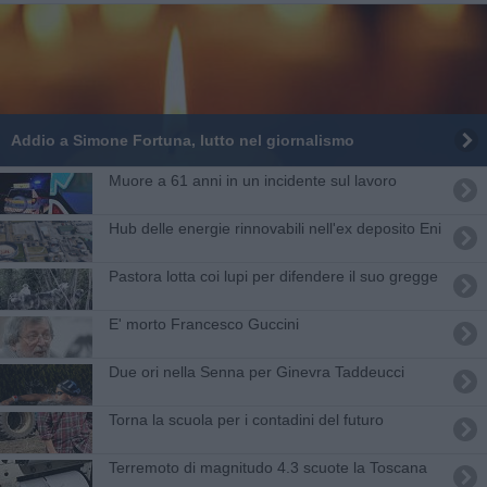
Pisa
Pistoia
Prato
Siena
Toscana
Valbisenzio
Addio a Simone Fortuna, lutto nel giornalismo
Valdarno
Valdelsa
Muore a 61 anni in un incidente sul lavoro
Valdera
Valdichiana
Hub delle energie rinnovabili nell'ex deposito Eni
Valdicornia
Valdinievole
Pastora lotta coi lupi per difendere il suo gregge
Valdisieve
Valtiberina
Versilia
E' morto Francesco Guccini
Volterra
Nove Firenze
Due ori nella Senna per Ginevra Taddeucci
GoGoFirenze
Fiorentinanews
Torna la scuola per i contadini del futuro
Offerte Lavoro
Programmazione Cinema
Terremoto di magnitudo 4.3 scuote la Toscana
Farmacie di Turno