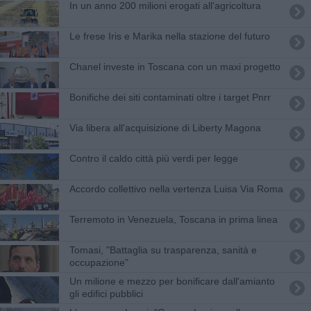
In un anno 200 milioni erogati all'agricoltura
Le frese Iris e Marika nella stazione del futuro
Chanel investe in Toscana con un maxi progetto
Bonifiche dei siti contaminati oltre i target Pnrr
Via libera all'acquisizione di Liberty Magona
Contro il caldo città più verdi per legge
Accordo collettivo nella vertenza Luisa Via Roma
Terremoto in Venezuela, Toscana in prima linea
Tomasi, "Battaglia su trasparenza, sanità e
occupazione"
Un milione e mezzo per bonificare dall'amianto
gli edifici pubblici