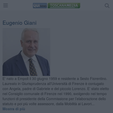
Home
Altre Edizioni
Eugenio Giani
Abetone
Amiata
Arezzo
Casentino
Cecina
Chianti
Cuoio
Elba
Empolese
Firenze
Garfagnana
E' nato a Empoli il 30 giugno 1959 e residente a Sesto Fiorentino.
Grosseto
Laureato in Giurisprudenza all’Università di Firenze è coniugato
Livorno
con Angela, padre di Gabriele e del piccolo Lorenzo. E’ stato eletto
Lucca
nel Consiglio comunale di Firenze nel 1990, svolgendo nel tempo
Lunigiana
funzioni di presidente della Commissione per l’elaborazione dello
Maremma
statuto e poi più volte assessore, dalla Mobilità ai Lavori...
Massa-Carrara
Mostra di più
Mugello