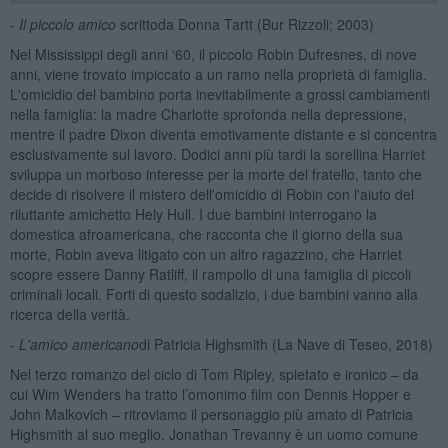
-
Il piccolo amico
scrittoda Donna Tartt (Bur Rizzoli; 2003)
Nel Mississippi degli anni ‘60, il piccolo Robin Dufresnes, di nove
anni, viene trovato impiccato a un ramo nella proprietà di famiglia.
L'omicidio del bambino porta inevitabilmente a grossi cambiamenti
nella famiglia: la madre Charlotte sprofonda nella depressione,
mentre il padre Dixon diventa emotivamente distante e si concentra
esclusivamente sul lavoro. Dodici anni più tardi la sorellina Harriet
sviluppa un morboso interesse per la morte del fratello, tanto che
decide di risolvere il mistero dell'omicidio di Robin con l'aiuto del
riluttante amichetto Hely Hull. I due bambini interrogano la
domestica afroamericana, che racconta che il giorno della sua
morte, Robin aveva litigato con un altro ragazzino, che Harriet
scopre essere Danny Ratliff, il rampollo di una famiglia di piccoli
criminali locali. Forti di questo sodalizio, i due bambini vanno alla
ricerca della verità.
-
L'amico americano
di Patricia Highsmith (La Nave di Teseo, 2018)
Nel terzo romanzo del ciclo di Tom Ripley, spietato e ironico – da
cui Wim Wenders ha tratto l’omonimo film con Dennis Hopper e
John Malkovich – ritroviamo il personaggio più amato di Patricia
Highsmith al suo meglio. Jonathan Trevanny è un uomo comune