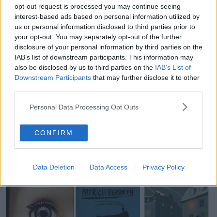
opt-out request is processed you may continue seeing
una soffiata anonima che porta Elke Zeisig a casa di un ufficiale
interest-based ads based on personal information utilized by
americano per indagare su presunti maltrattamenti al figlio adottivo.
us or personal information disclosed to third parties prior to
Ma la notizia degli spari a John F. Kennedy sconvolge gli animi e
l'indagine viene sospesa ancora prima di essere cominciata. Ma
your opt-out. You may separately opt-out of the further
quando arriva la notizia della morte del bambino, Elke si dedica
disclosure of your personal information by third parties on the
anima e corpo a scoprire cosa è accaduto. Nel frattempo, in un
IAB’s list of downstream participants. This information may
campo fuori Monaco viene ritrovato il corpo di un soldato
also be disclosed by us to third parties on the
IAB’s List of
afroamericano. Che si tratti di un omicidio razziale? Anche questa
Downstream Participants
that may further disclose it to other
volta la Signorina Zeisig ci stupisce col suo acume e la capacità di
third parties.
farsi strada in un mondo in cui le donne faticano a trovare il loro
spazio.
Personal Data Processing Opt Outs
Tante le tipologie di amicizie, tanti i libri che ne parlano, moltissime
le volte che usiamo la parola “amico”. Ma niente dura se non è
CONFIRM
custodito e l’amicizia ha bisogno di nutrimento, di cure, di tempo.
Quindi diteci: siete veramente un vero amico per qualcuno?
A cura dello Staff della Biblioteca Fonte Mazzola di Peccioli
Data Deletion
Data Access
Privacy Policy