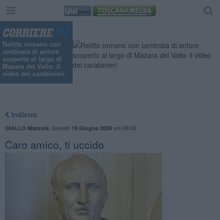
Relitto romano con
centinaia di anfore
scoperto al largo di
Mazara del Vallo: il
video dei carabinieri
Indietro
,
Giovedì
ore 08:00
GIALLO Mazzola
18 Giugno 2026
Caro amico, ti uccido