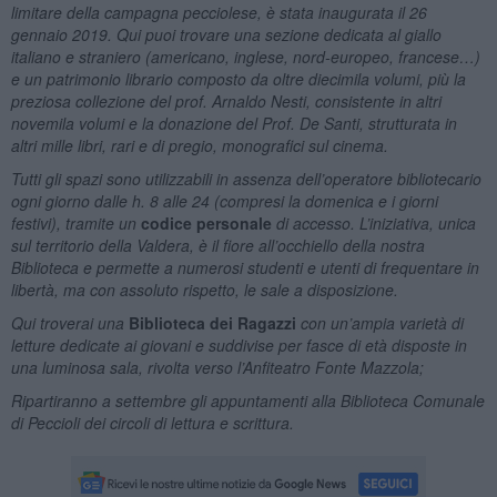
limitare della campagna pecciolese, è stata inaugurata il 26
gennaio 2019. Qui puoi trovare una sezione dedicata al giallo
italiano e straniero (americano, inglese, nord-europeo, francese…)
e un patrimonio librario composto da oltre diecimila volumi, più la
preziosa collezione del prof. Arnaldo Nesti, consistente in altri
novemila volumi e la donazione del Prof. De Santi, strutturata in
altri mille libri, rari e di pregio, monografici sul cinema.
Tutti gli spazi sono utilizzabili in assenza dell’operatore bibliotecario
ogni giorno dalle h. 8 alle 24 (compresi la domenica e i giorni
festivi), tramite un
codice personale
di accesso. L’iniziativa, unica
sul territorio della Valdera, è il fiore all’occhiello della nostra
Biblioteca e permette a numerosi studenti e utenti di frequentare in
libertà, ma con assoluto rispetto, le sale a disposizione.
Qui troverai una
Biblioteca dei Ragazzi
con un’ampia varietà di
letture dedicate ai giovani e suddivise per fasce di età disposte in
una luminosa sala, rivolta verso l’Anfiteatro Fonte Mazzola;
Ripartiranno a settembre gli appuntamenti alla Biblioteca Comunale
di Peccioli dei circoli di lettura e scrittura.