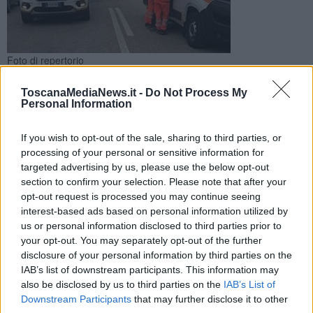
Foto di repertorio
A scontrarsi sulla Bis Tiberina, chiusa in entrambe le direzioni,
ToscanaMediaNews.it -
Do Not Process My
sono stati due mezzi pesanti e un'auto. Ecco in che punto e
Personal Information
l'itinerario alternativo
If you wish to opt-out of the sale, sharing to third parties, or
processing of your personal or sensitive information for
targeted advertising by us, please use the below opt-out
section to confirm your selection. Please note that after your
PIEVE SANTO STEFANO —
Scontro a tre, stamani, lungo
strada
opt-out request is processed you may continue seeing
statale 3 Bis Tiberina
che dopo l
'incidente
è stata
chiusa in
interest-based ads based on personal information utilized by
entrambe le direzioni
a partire da poco dopo le 8 all'altezza di
us or personal information disclosed to third parties prior to
Pieve Santo Stefano.
your opt-out. You may separately opt-out of the further
disclosure of your personal information by third parties on the
L'impatto, avvenuto al chilometro 162, ha coinvolto
due mezzi
IAB’s list of downstream participants. This information may
pesanti e un veicolo leggero
. Per le conseguenze dello scontro e
also be disclosed by us to third parties on the
IAB’s List of
il rovesciamento di materiali in carreggiata, è stata istituita l'
uscita
Downstream Participants
that may further disclose it to other
obbligatoria
allo svincolo San Sepolcro Sud e
percorso