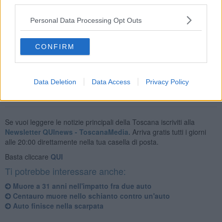
third parties.
alternativo
su Ss73/Ss679/A1 svincolo Arezzo.
Personal Data Processing Opt Outs
A dare notizia del provvedimento di viabilità è stata
Anas
, le cui
CONFIRM
squadre sono intervenute sul posto insieme alle
forze dell'ordine
.
Data Deletion
Data Access
Privacy Policy
Se vuoi leggere le notizie principali della Toscana iscriviti alla
Newsletter QUInews - ToscanaMedia.
Arriva gratis tutti i giorni
alle 20:00 direttamente nella tua casella di posta.
Basta cliccare
QUI
Ti potrebbe interessare anche:
Muore a 31 anni nell'impatto fra due auto
Centauro muore nello schianto contro un'auto
Auto finisce nella scarpata