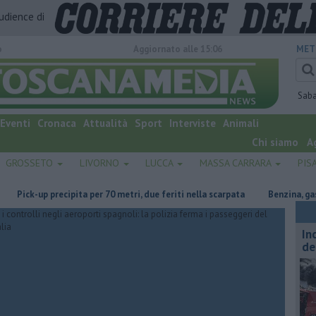
audience di
o
Aggiornato alle 15:06
MET
Sab
Eventi
Cronaca
Attualità
Sport
Interviste
Animali
Chi siamo
A
GROSSETO
LIVORNO
LUCCA
MASSA CARRARA
PIS
k-up precipita per 70 metri, due feriti nella scarpata
​Benzina, gasolio, 
In
de