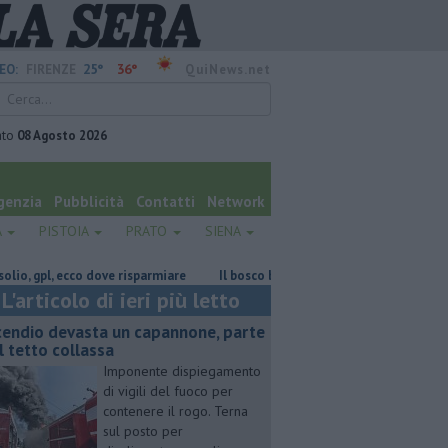
25°
36°
EO:
FIRENZE
QuiNews.net
ato
08 Agosto 2026
genzia
Pubblicità
Contatti
Network
A
PISTOIA
PRATO
SIENA
gpl, ecco dove risparmiare
Il bosco brucia ancora, in fumo 50 ettari
L'articolo di ieri più letto
cendio devasta un capannone, parte
l tetto collassa
Imponente dispiegamento
di vigili del fuoco per
contenere il rogo. Terna
sul posto per