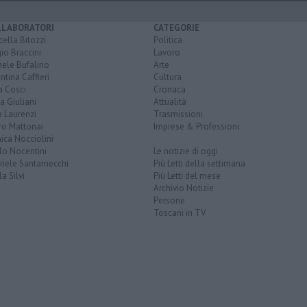
LLABORATORI
CATEGORIE
ella Bitozzi
Politica
io Braccini
Lavoro
hele Bufalino
Arte
ntina Caffieri
Cultura
a Cosci
Cronaca
a Giuliani
Attualità
 Laurenzi
Trasmissioni
ro Mattonai
Imprese & Professioni
ica Nocciolini
lo Nocentini
Le notizie di oggi
iele Santarnecchi
Più Letti della settimana
a Silvi
Più Letti del mese
Archivio Notizie
Persone
Toscani in TV