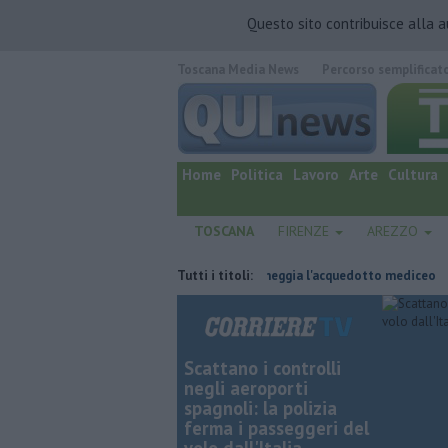
Questo sito contribuisce alla 
Toscana Media News
Percorso semplificat
quotidiano online.
Home
Politica
Lavoro
Arte
Cultura
TOSCANA
FIRENZE
AREZZO
50 ettari
Per captare l'acqua danneggia l'acquedotto mediceo
Tutti i titoli:
Pic
Scattano i controlli
negli aeroporti
spagnoli: la polizia
ferma i passeggeri del