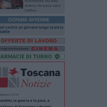
disalimentare una linea
elettrica che passa sopra
l’edificio
DOMANI AVVENNE
ari contro un giovane lungo la pista
clabile
Agosto | 13.56
bambini, la guerra e la pace, a
nt’Anna di Stazzema i disegni