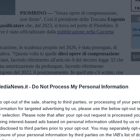
ra
PIOMBINO —
"Senza opere di compensazione,
Q
non firmo". Così il presidente della Toscana
Eugenio
gassificatore
che, dal 2023, si trova nel porto di Piombino. Il
​Un 
e è stato ufficializzato dalla
pubblicazione nella Gazzetta
civ
cazione, in scadenza proprio nel 2026, è stata prorogata, di
nativa. "Questa volta io quelle
dieci opere di compensazione
QUI
Giani, facendo riferimento all'articolo 9 del decreto legge 32 che
 una autorizzazione da prolungare, facendo riferimento
Agosto del 2022, il posizionamento. In quell'atto c'è scritto, con
ne del rigassificatore, vi erano dieci interventi di
cordato con il presidente del Consiglio Mario Draghi
".
Q
ediaNews.it -
Do Not Process My Personal Information
astrutturali sul porto e sulle aree demaniali, vi erano anche
ti del comune di Piombino, ma anche altri limitrofi, e
to opt-out of the sale, sharing to third parties, or processing of your per
nto del porto alla statale 398. "Anche se l'avevo concordato con
formation for targeted advertising by us, please use the below opt-out s
il presidente Meloni deve rispettare quei 10 punti.
Altrimenti
r selection. Please note that after your opt-out request is processed y
Ult
eing interest-based ads based on personal information utilized by us or
C
disclosed to third parties prior to your opt-out. You may separately opt-
losure of your personal information by third parties on the IAB’s list of