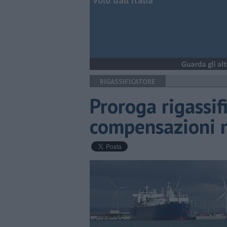
volo dall'Italia
RIGASSIFICATORE
Proroga rigassif
compensazioni n