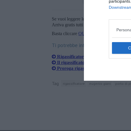
participants
Downstream 
Se vuoi leggere le notizie principali della T
Arriva gratis tutti i giorni alle 20:00 dirett
Persona
Basta cliccare
QUI
Ti potrebbe interessare anche:
Rigassificatore, c'è la proroga
Il rigassificatore di Livorno è al 10
Proroga rigassificatore, la Liguria esc
Tag
rigassificatore
eugenio giani
porto di 