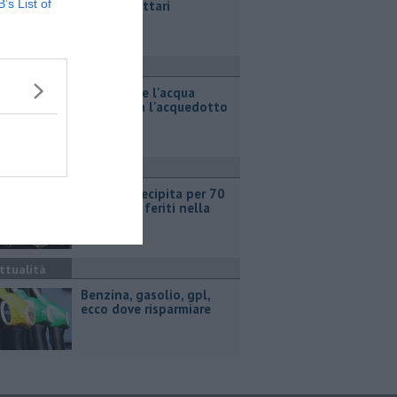
B’s List of
fumo 50 ettari
ronaca
Per captare l'acqua
danneggia l'acquedotto
mediceo
ronaca
Pick-up precipita per 70
metri, due feriti nella
scarpata
ttualità
​Benzina, gasolio, gpl,
ecco dove risparmiare