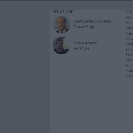
REDAZIONE
CO
Marc
Direttore Responsabile
Serg
Marco Migli
Mic
Vale
Elis
Marco Armeni
Lind
Redattore
Dina
Piet
Mon
Pao
Gabr
Paol