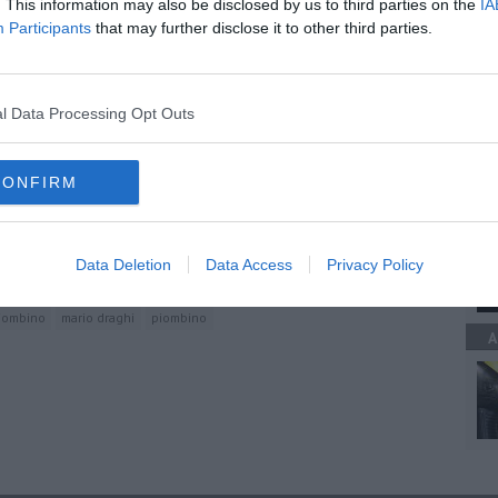
. This information may also be disclosed by us to third parties on the
IA
Participants
that may further disclose it to other third parties.
oscana iscriviti alla
Newsletter QUInews - ToscanaMedia.
C
amente nella tua casella di posta.
l Data Processing Opt Outs
CONFIRM
C
0% di Snam
e di scena
Data Deletion
Data Access
Privacy Policy
piombino
mario draghi
piombino
A