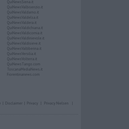
QuiNewsSiena.it
QuiNewsValbisenzio.it
QuiNewsValdarno.it
QuiNewsValdelsa.it
QuiNewsValdera.it
QuiNewsValdichiana.it
QuiNewsValdicornia.it
QuiNewsValdinievole.it
QuiNewsValdisieve.it
QuiNewsValtiberina.it
QuiNewsVersilia.it
QuiNewsVolterra.it
QuiNewsTango.com
ToscanaMediaNews.it
Fiorentinanews.com
e
|
Disclaimer
|
Privacy
|
Privacy Nielsen
|