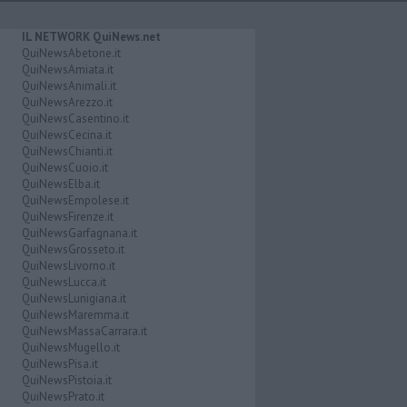
IL NETWORK QuiNews.net
QuiNewsAbetone.it
QuiNewsAmiata.it
QuiNewsAnimali.it
QuiNewsArezzo.it
QuiNewsCasentino.it
QuiNewsCecina.it
QuiNewsChianti.it
QuiNewsCuoio.it
QuiNewsElba.it
QuiNewsEmpolese.it
QuiNewsFirenze.it
QuiNewsGarfagnana.it
QuiNewsGrosseto.it
QuiNewsLivorno.it
QuiNewsLucca.it
QuiNewsLunigiana.it
QuiNewsMaremma.it
QuiNewsMassaCarrara.it
QuiNewsMugello.it
QuiNewsPisa.it
QuiNewsPistoia.it
QuiNewsPrato.it