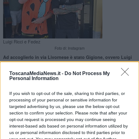
Luigi Ricci e Fedez
Foto di: Instagram
Ad accoglierlo in via Livornese è stato Gigione, ovvero Luigi
Ricci, diventato famosissimo sui social grazie alla sua ironia e
ai suoi video
ToscanaMediaNews.it -
Do Not Process My
Personal Information
If you wish to opt-out of the sale, sharing to third parties, or
processing of your personal or sensitive information for
targeted advertising by us, please use the below opt-out
PISA —
Una sorpresa che, visti i due personaggi coinvolti, non
section to confirm your selection. Please note that after your
poteva che diventare virale. Nel primo pomeriggio di ieri, sabato 28
opt-out request is processed you may continue seeing
Giugno, a "Eldalandia" in via Livornese, tra Pisa e Livorno, è
interest-based ads based on personal information utilized by
spuntato
Fedez
, il rapper e star dei
social
, che ha fatto una visita a
us or personal information disclosed to third parties prior to
Luigi Ricci
, alias Gigione, diventato famoso anche lui grazie a