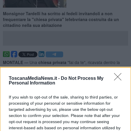
Monsignor Tardelli ha scritto ai fedeli invitandoli a non
frequentare la "chiesa privata" lefebvriana costruita da un
cittadino nella sua abitazione
MONTALE —
Una
chiesa privata
"fai da te", ricavata dentro la
propria abitazione, nella quale si svolgono celebrazioni liturgiche
officiate da sacerdoti appartenenti alla congregazione
lefebvriana.
ToscanaMediaNews.it -
Do Not Process My
Per la chiesa privata costruita da
Alessandro
Meoni
nella sua
Personal Information
casa
di Montale è arrivata la
"scomunica"
da parte del vescovo di
Pistoia monsignor Fausto Tardelli. La lettera è esposta sulla porta
If you wish to opt-out of the sale, sharing to third parties, or
della parrocchia di Montale ed è stata letta durante la messa
processing of your personal or sensitive information for
domenicale.
targeted advertising by us, please use the below opt-out
section to confirm your selection. Please note that after your
opt-out request is processed you may continue seeing
interest-based ads based on personal information utilized by