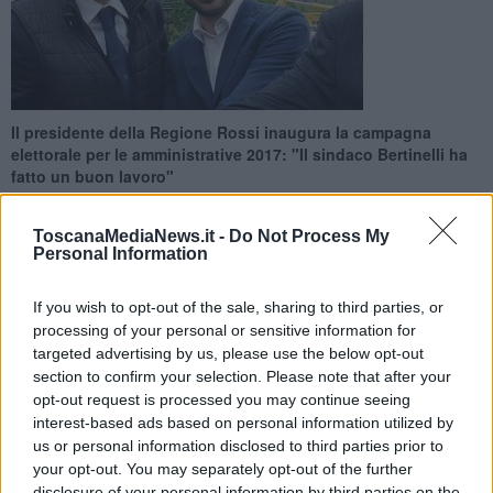
Il presidente della Regione Rossi inaugura la campagna
elettorale per le amministrative 2017: "Il sindaco Bertinelli ha
fatto un buon lavoro"
ToscanaMediaNews.it -
Do Not Process My
Personal Information
If you wish to opt-out of the sale, sharing to third parties, or
PISTOIA —
"
Penso sarebbe un errore effettuare le primarie a
processing of your personal or sensitive information for
Pistoia
".
targeted advertising by us, please use the below opt-out
La campagna elettorale in vista delle amministrative 2017 inizia,
section to confirm your selection. Please note that after your
verosimilmente, con questa affermazione del presidente della
opt-out request is processed you may continue seeing
Regione
Enrico Rossi
al giornale Il Tirreno.
interest-based ads based on personal information utilized by
us or personal information disclosed to third parties prior to
your opt-out. You may separately opt-out of the further
disclosure of your personal information by third parties on the