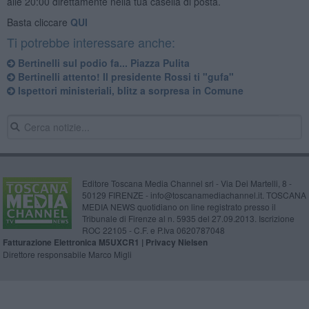
alle 20:00 direttamente nella tua casella di posta.
Basta cliccare
QUI
Ti potrebbe interessare anche:
Bertinelli sul podio fa... Piazza Pulita
Bertinelli attento! Il presidente Rossi ti "gufa"
Ispettori ministeriali, blitz a sorpresa in Comune
Editore Toscana Media Channel srl - Via Dei Martelli, 8 -
50129 FIRENZE - info@toscanamediachannel.it. TOSCANA
MEDIA NEWS quotidiano on line registrato presso il
Tribunale di Firenze al n. 5935 del 27.09.2013. Iscrizione
ROC 22105 - C.F. e P.Iva 0620787048
Fatturazione Elettronica M5UXCR1 |
Privacy Nielsen
Direttore responsabile Marco Migli
Powered by
Aperion.it