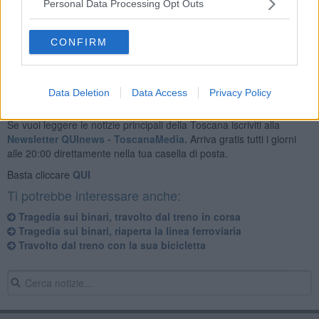
La circolazione sulla
linea
è stata interrotta e alcuni treni tra Prato
Personal Data Processing Opt Outs
e Pistoia sono stati cancellati con l'attivazione di autobus sostitutivi,
per altri convogli invece ci sono stati significativi ritardi.
CONFIRM
Data Deletion
Data Access
Privacy Policy
Se vuoi leggere le notizie principali della Toscana iscriviti alla
Newsletter QUInews - ToscanaMedia.
Arriva gratis tutti i giorni
alle 20:00 direttamente nella tua casella di posta.
Basta cliccare
QUI
Ti potrebbe interessare anche:
Tragedia sui binari, travolto dal treno in corsa
Tragedia sui binari, riaperta la linea ferroviaria
Travolto dal treno con la sua bicicletta