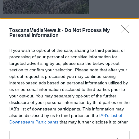
E' accaduto nei pressi della stazione ferroviaria di Montale.
Grossi ritardi e cancellazioni nella circolazione tra Prato e
ToscanaMediaNews.it -
Do Not Process My
Pistoia
Personal Information
If you wish to opt-out of the sale, sharing to third parties, or
processing of your personal or sensitive information for
targeted advertising by us, please use the below opt-out
section to confirm your selection. Please note that after your
MONTALE —
Un uomo è morto dopo essere stato investito da un
opt-out request is processed you may continue seeing
convoglio ferroviario
a Montale.
interest-based ads based on personal information utilized by
Sul posto le forze dell'ordine per ricostruire quando accaduto, per
us or personal information disclosed to third parties prior to
quello che potrebbe anche essere, secondo una prima ipotesi, un
your opt-out. You may separately opt-out of the further
incidente, con l'uomo che stava attraversando i binari e forse non si
disclosure of your personal information by third parties on the
è accorto dell'arrivo del treno regionale Firenze - Viareggio in quel
IAB’s list of downstream participants. This information may
momento in transito.
also be disclosed by us to third parties on the
IAB’s List of
Downstream Participants
that may further disclose it to other
third parties.