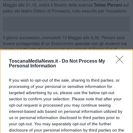
Maggio alle 21,15, vedrà il filosofo della scienza
Telmo Pievani
sul
palco del teatro Odeon di Ponsacco, tutto esaurito per l'occasione.
Il giorno successivo, mercoledì 13 Maggio alle 9,30, Pievani sarà
invece protagonista di un Ecoincontro speciale con gli studenti ma
aperto a tutti i cittadini interessati che si terrà al Teatro Era di
Pontedera (prenotazioni ancora disponibili su
www.ecoincontri.it
).
In entrambi i casi, l’ingresso è gratuito e lo studioso dialogherà con
ToscanaMediaNews.it -
Do Not Process My
Personal Information
il pubblico sul tema “Pensare come una foresta”.
“Le guerre allontanano e rallentano la transizione ecologica –
If you wish to opt-out of the sale, sharing to third parties, or
spiega Pievani - ma nel frattempo le emissioni continuano ad
processing of your personal or sensitive information for
aumentare e le leggi della fisica seguono il loro corso, inesorabili. Il
targeted advertising by us, please use the below opt-out
riscaldamento climatico antropico sta accelerando e così la crisi
section to confirm your selection. Please note that after your
della biodiversità. Il peso degli artefatti umani, nel 2020, ha
opt-out request is processed you may continue seeing
superato la biomassa terrestre globale”.
interest-based ads based on personal information utilized by
“Le proiezioni ci dicono che possiamo ancora fare la differenza ed
us or personal information disclosed to third parties prior to
evitare di infilarci in una trappola evolutiva – sottolinea Pievani - Per
your opt-out. You may separately opt-out of the further
farlo dobbiamo reimparare la lungimiranza, il pensiero lungo di chi
disclosure of your personal information by third parties on the
metteva la prima pietra di una cattedrale sapendo che non