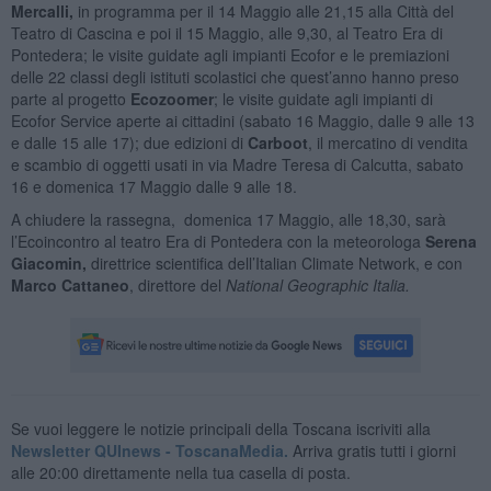
Mercalli,
in programma per il 14 Maggio alle 21,15 alla Città del
Teatro di Cascina e poi il 15 Maggio, alle 9,30, al Teatro Era di
Pontedera; le visite guidate agli impianti Ecofor e le premiazioni
delle 22 classi degli istituti scolastici che quest’anno hanno preso
parte al progetto
Ecozoomer
; le visite guidate agli impianti di
Ecofor Service aperte ai cittadini (sabato 16 Maggio, dalle 9 alle 13
e dalle 15 alle 17); due edizioni di
Carboot
, il mercatino di vendita
e scambio di oggetti usati in via Madre Teresa di Calcutta, sabato
16 e domenica 17 Maggio dalle 9 alle 18.
A chiudere la rassegna, domenica 17 Maggio, alle 18,30, sarà
l’Ecoincontro al teatro Era di Pontedera con la meteorologa
Serena
Giacomin,
direttrice scientifica dell’Italian Climate Network, e con
Marco Cattaneo
, direttore del
National Geographic Italia.
Se vuoi leggere le notizie principali della Toscana iscriviti alla
Newsletter QUInews - ToscanaMedia.
Arriva gratis tutti i giorni
alle 20:00 direttamente nella tua casella di posta.