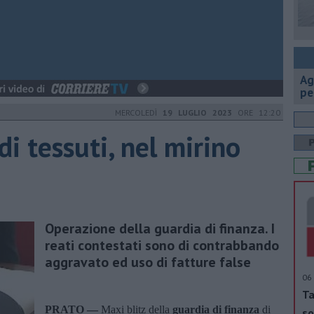
Ag
pe
MERCOLEDÌ
19 LUGLIO 2023
ORE 12:20
i tessuti, nel mirino
Operazione della guardia di finanza. I
reati contestati sono di contrabbando
aggravato ed uso di fatture false
06 
Ta
PRATO —
Maxi blitz della
guardia di finanza
di
so