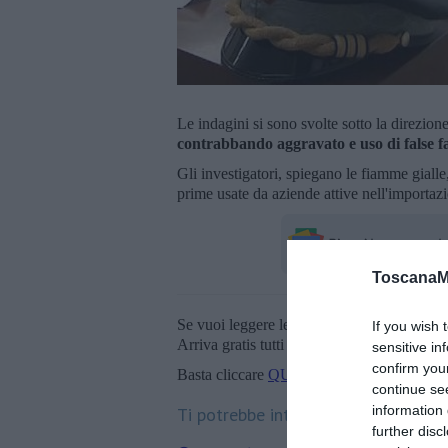
Le indagini si sono svolte sotto la direzion
contrabbando aggravato e uso di false f
Gli investigatori, spiegano le fiamme giall
prime usate da aziende attive nell'importazi
ToscanaM
Se vuoi leggere le notizie principali della T
If you wish 
Arriva gratis tutti i giorni alle 20:00 dirett
sensitive in
confirm you
Basta cliccare
QUI
continue se
information 
Ti potrebbe interessare anche:
further disc