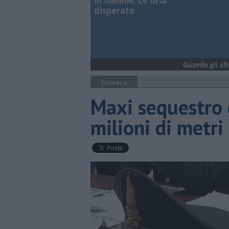
in fiamme. Le urla
disperate
Cronaca
Maxi sequestro d
milioni di metri