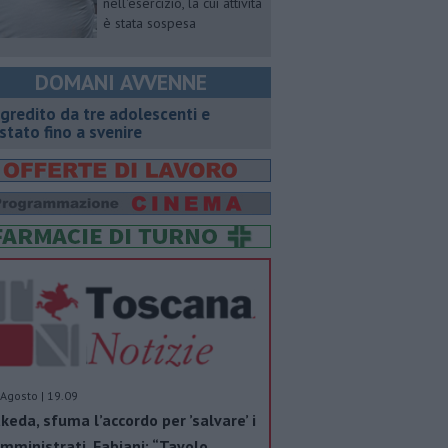
nell'esercizio, la cui attività
è stata sospesa
DOMANI AVVENNE
gredito da tre adolescenti e
stato fino a svenire
Agosto | 19.09
keda, sfuma l’accordo per ’salvare’ i
mministrati. Fabiani: “Tavolo