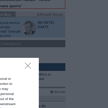
mane aperto“
ui Blog
di Riccardo Ferrucci
INCONTRI
ucca la mostra
D'ARTE
Marcello
selli “Dialoghi
la città"
Condoglianze
ui Ambiente
​Il trasporto pubblico su
sonal or
gomma in Toscana
ection to
ou may
imi articoli
Vedi tutti
 personal
ronaca
out of the
 downstream
Contagiata da