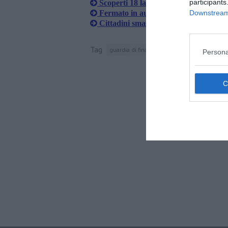
participants
Scoperti 18 lavoratori in nero, maxi s
Downstream 
Fermato in auto con orologi di lusso ma
Cittadini smascherano supermercato 
Tag
guardia di finanza
procura europea
Persona