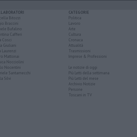
LLABORATORI
CATEGORIE
ella Bitozzi
Politica
io Braccini
Lavoro
hele Bufalino
Arte
ntina Caffieri
Cultura
a Cosci
Cronaca
a Giuliani
Attualità
 Laurenzi
Trasmissioni
ro Mattonai
Imprese & Professioni
ica Nocciolini
lo Nocentini
Le notizie di oggi
iele Santarnecchi
Più Letti della settimana
a Silvi
Più Letti del mese
Archivio Notizie
Persone
Toscani in TV