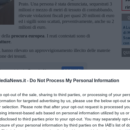
Prato. Una persona è stata denunciata, sequestrati 3
ri
milioni e mezzo di metri di tessuto di contrabbando,
rilevate violazioni fiscali per quasi 20 milioni di euro
Q
ed i sigilli sono scattati, preventivamente, anche su 2
milioni di euro.
A L
di 
e della
procura europea
. I reati contestati sono di
Scar
atture
.
con 
e, hanno rilevato un approvvigionamento illecito delle materie
QUI
one dei tessuti.
Q
ediaNews.it -
Do Not Process My Personal Information
oscana iscriviti alla
Newsletter QUInews - ToscanaMedia.
to opt-out of the sale, sharing to third parties, or processing of your per
amente nella tua casella di posta.
formation for targeted advertising by us, please use the below opt-out s
r selection. Please note that after your opt-out request is processed y
Ult
eing interest-based ads based on personal information utilized by us or
C
disclosed to third parties prior to your opt-out. You may separately opt-
losure of your personal information by third parties on the IAB’s list of