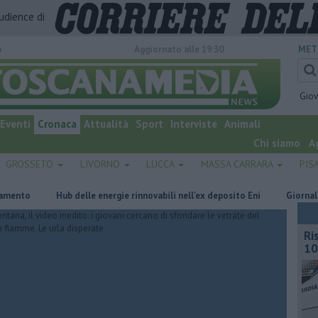
audience di
o
Aggiornato alle 19:30
MET
Gio
Eventi
Cronaca
Attualità
Sport
Interviste
Animali
Chi siamo
A
GROSSETO
LIVORNO
LUCCA
MASSA CARRARA
PIS
Hub delle energie rinnovabili nell'ex deposito Eni
Giornalismo in 
Ri
10