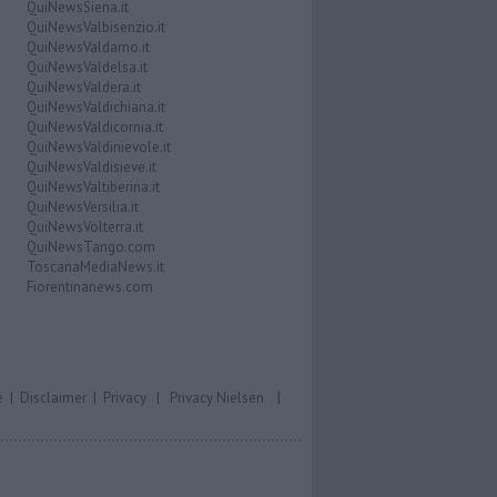
QuiNewsSiena.it
QuiNewsValbisenzio.it
QuiNewsValdarno.it
QuiNewsValdelsa.it
QuiNewsValdera.it
QuiNewsValdichiana.it
QuiNewsValdicornia.it
QuiNewsValdinievole.it
QuiNewsValdisieve.it
QuiNewsValtiberina.it
QuiNewsVersilia.it
QuiNewsVolterra.it
QuiNewsTango.com
ToscanaMediaNews.it
Fiorentinanews.com
e
|
Disclaimer
|
Privacy
|
Privacy Nielsen
|