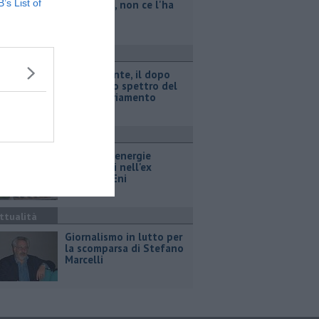
B’s List of
legionella, non ce l'ha
fatta
ttualità
Retiambiente, il dopo
Fortini e lo spettro del
commissariamento
ttualità
Hub delle energie
rinnovabili nell'ex
deposito Eni
ttualità
Giornalismo in lutto per
la scomparsa di Stefano
Marcelli