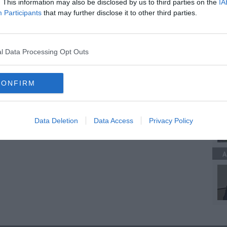
. This information may also be disclosed by us to third parties on the
IA
anzioni
Participants
that may further disclose it to other third parties.
 tutti falsi
della droga in un garage
A
l Data Processing Opt Outs
CONFIRM
A
Data Deletion
Data Access
Privacy Policy
A