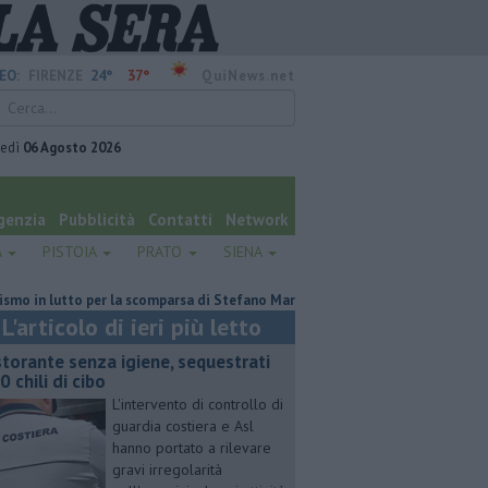
24°
37°
EO:
FIRENZE
QuiNews.net
vedì
06 Agosto 2026
genzia
Pubblicità
Contatti
Network
A
PISTOIA
PRATO
SIENA
lutto per la scomparsa di Stefano Marcelli
Contagiata da legionella, no
L'articolo di ieri più letto
storante senza igiene, sequestrati
0 chili di cibo
L'intervento di controllo di
guardia costiera e Asl
hanno portato a rilevare
gravi irregolarità