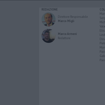
REDAZIONE
CO
Marc
Direttore Responsabile
Serg
Marco Migli
Mic
Vale
Elis
Marco Armeni
Lind
Redattore
Dina
Piet
Mon
Pao
Gabr
Paol