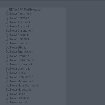
IL NETWORK QuiNews.net
QuiNewsAbetone.it
QuiNewsAmiata.it
QuiNewsAnimali.it
QuiNewsArezzo.it
QuiNewsCasentino.it
QuiNewsCecina.it
QuiNewsChianti.it
QuiNewsCuoio.it
QuiNewsElba.it
QuiNewsEmpolese.it
QuiNewsFirenze.it
QuiNewsGarfagnana.it
QuiNewsGrosseto.it
QuiNewsLivorno.it
QuiNewsLucca.it
QuiNewsLunigiana.it
QuiNewsMaremma.it
QuiNewsMassaCarrara.it
QuiNewsMugello.it
QuiNewsPisa.it
QuiNewsPistoia.it
QuiNewsPrato.it