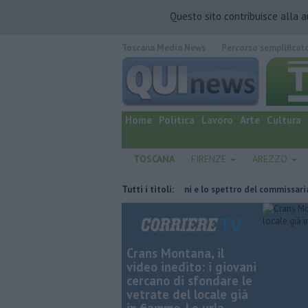
Questo sito contribuisce alla 
Toscana Media News
Percorso semplificat
quotidiano online.
Home
Politica
Lavoro
Arte
Cultura
TOSCANA
FIRENZE
AREZZO
fatta
Retiambiente, il dopo Fortini e lo spettro del commissariamento
Tutti i titoli:
Crans Montana, il
video inedito: i giovani
cercano di sfondare le
vetrate del locale già