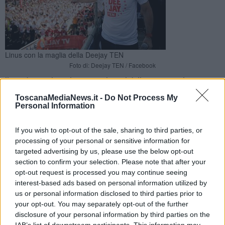
Linus con la maglia della Deejay TEN
Foto di: Deejay TEN / Facebook
Il conduttore ha scherzato sui costi delle camere nel
capoluogo confessando di aver scelto Prato per i
ToscanaMediaNews.it -
Do Not Process My
pernottamenti della DJ Ten. Il dibattito
Personal Information
If you wish to opt-out of the sale, sharing to third parties, or
processing of your personal or sensitive information for
targeted advertising by us, please use the below opt-out
section to confirm your selection. Please note that after your
FIRENZE —
Prezzi troppo alti negli hotel a Firenze? Secondo Linus
opt-out request is processed you may continue seeing
sì, tanto che ci ha scherzato su nella trasmissione Deejay chiama
interest-based ads based on personal information utilized by
Italia confessando di aver scelto proprio perciò di pernottare a
Prato in vista della DJ Ten, la corsa in programma a Firenze il 21
us or personal information disclosed to third parties prior to
Maggio prossimo.
your opt-out. You may separately opt-out of the further
disclosure of your personal information by third parties on the
Ne è nato un dibattito, con Federalberghi che da un lato si è resa
IAB’s list of downstream participants. This information may