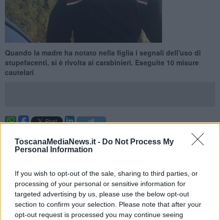
Quando la madre ha notato nella figlia i segnali dell'uso di
stupefacenti, si è rivolta ai carabinieri. Eseguite 10 misure
cautelari
PROVINCIA DI PISTOIA —
La
denuncia di una madre
ToscanaMediaNews.it -
Do Not Process My
preoccupata per la figlia adolescente ha portato in provincia di
Personal Information
Pistoia a
smantellare una rete di spaccio di droga
che aveva
come target proprio i minorenni. I carabinieri hanno eseguito
10
misure cautelari
: 5 persone sono state condotte in
carcere
, due
If you wish to opt-out of the sale, sharing to third parties, or
poste agli arresti
domiciliari
e per tre è stato disposto il
divieto di
processing of your personal or sensitive information for
dimora
nei territori provinciali di Pistoia e di Prato.
targeted advertising by us, please use the below opt-out
section to confirm your selection. Please note that after your
L'operazione dei militari dell'Arma è stata effettuata giovedì scorso
opt-out request is processed you may continue seeing
nella piana pistoiese a conclusione di indagini contro lo spaccio di