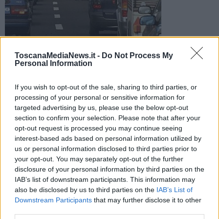
Code in A1 (foto di repertorio)
ToscanaMediaNews.it -
Do Not Process My
Sul posto i vigili del fuoco. Code in direzione Roma. Chiuso il
Personal Information
tratto tra Incisa-Reggello e Valdarno. Per il fumo, rallentamenti
in direzione Bologna
If you wish to opt-out of the sale, sharing to third parties, or
processing of your personal or sensitive information for
targeted advertising by us, please use the below opt-out
section to confirm your selection. Please note that after your
opt-out request is processed you may continue seeing
REGGELLO —
Camion a fuoco e traffico bloccato oggi pomeriggio
interest-based ads based on personal information utilized by
sull'A1, dove si sono formate code chilometriche.
us or personal information disclosed to third parties prior to
your opt-out. You may separately opt-out of the further
L'allarme è scattato intorno alle 18, all'altezza di Reggello. Sul
disclosure of your personal information by third parties on the
posto sono intervenuti i vigili del fuoco del distaccamento di Figline
IAB’s list of downstream participants. This information may
Valdarno con il supporto un’autobotte.
also be disclosed by us to third parties on the
IAB’s List of
Downstream Participants
that may further disclose it to other
third parties.