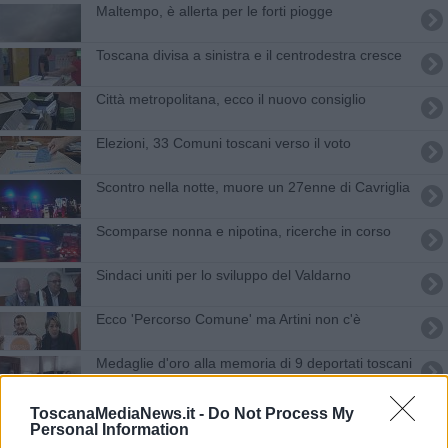
Maltempo, è allerta per le forti piogge
Toscana divisa a sinistra e il centrodestra cresce
Città metropolitana, ecco il nuovo consiglio
Elezioni, 33 Comuni toscani verso il voto
Scontro nella notte, muore un 27enne di Cavriglia
Scomparse nonna e nipotina, ricerche in corso
Sindaci uniti per lo sviluppo del Valdarno
Ecco 'Percorso Comune' ma Artini non c'è
Medaglie d'oro alla memoria di 9 deportati toscani
La Toscana si risveglia sotto la neve
ToscanaMediaNews.it -
Do Not Process My
Personal Information