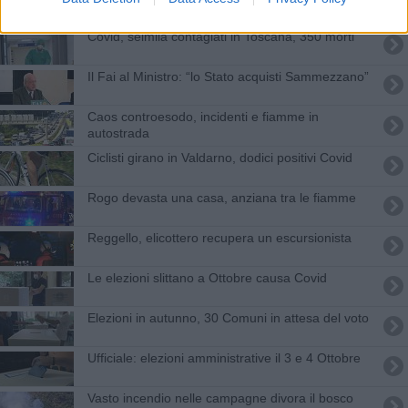
Covid, seimila contagiati in Toscana, 350 morti
Il Fai al Ministro: “lo Stato acquisti Sammezzano”
Caos controesodo, incidenti e fiamme in
autostrada
Ciclisti girano in Valdarno, dodici positivi Covid
Rogo devasta una casa, anziana tra le fiamme
Reggello, elicottero recupera un escursionista
Le elezioni slittano a Ottobre causa Covid
Elezioni in autunno, 30 Comuni in attesa del voto
Ufficiale: elezioni amministrative il 3 e 4 Ottobre
Vasto incendio nelle campagne divora il bosco