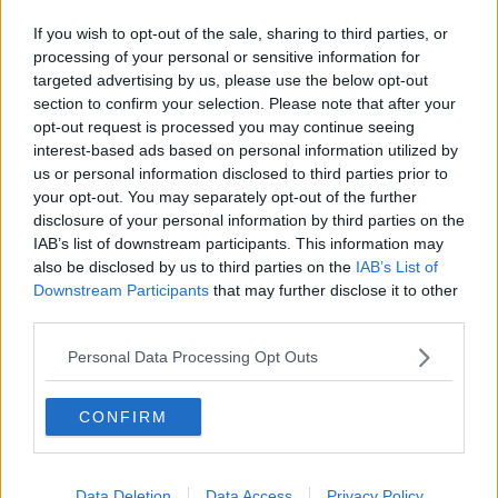
Elezioni, ripescata una candidata toscana M5S
If you wish to opt-out of the sale, sharing to third parties, or
Concluse le indagini sui genitori di Matteo Renzi
processing of your personal or sensitive information for
targeted advertising by us, please use the below opt-out
Il Castello di Sammezzano cerca investitori
section to confirm your selection. Please note that after your
opt-out request is processed you may continue seeing
interest-based ads based on personal information utilized by
Camion prende fuoco in A1, 12 chilometri di coda
us or personal information disclosed to third parties prior to
your opt-out. You may separately opt-out of the further
La maledizione di Sammezzano, asta ancora
deserta
disclosure of your personal information by third parties on the
IAB’s list of downstream participants. This information may
Pilota toscano muore in Val d’Aosta
also be disclosed by us to third parties on the
IAB’s List of
Downstream Participants
that may further disclose it to other
Quattro milioni per la sicurezza delle strade
third parties.
Sorpresi a fare razzia nelle boutique di alta moda
Personal Data Processing Opt Outs
Nubifragi, venti milioni la prima stima dei danni
CONFIRM
5 stelle divisi sulla scelta del candidato
E l’ex sindaco sulla Bianchina si beccò la multa
Data Deletion
Data Access
Privacy Policy