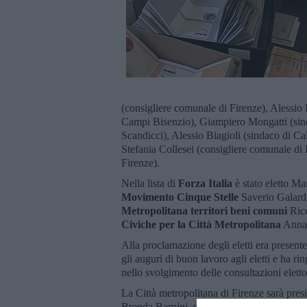
(consigliere comunale di Firenze), Alessio 
Campi Bisenzio), Giampiero Mongatti (sind
Scandicci), Alessio Biagioli (sindaco di C
Stefania Collesei (consigliere comunale d
Firenze).
Nella lista di
Forza Italia
è stato eletto Ma
Movimento Cinque Stelle
Saverio Galardi
Metropolitana territori beni comuni
Ricc
Civiche per la Città Metropolitana
Anna 
Alla proclamazione degli eletti era presente
gli auguri di buon lavoro agli eletti e ha rin
nello svolgimento delle consultazioni elettor
La Città metropolitana di Firenze sarà pre
Brenda Barnini, sindaco di Empoli.