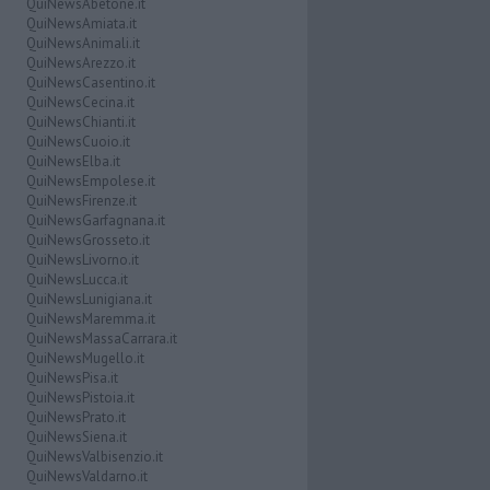
QuiNewsAbetone.it
QuiNewsAmiata.it
QuiNewsAnimali.it
QuiNewsArezzo.it
QuiNewsCasentino.it
QuiNewsCecina.it
QuiNewsChianti.it
QuiNewsCuoio.it
QuiNewsElba.it
QuiNewsEmpolese.it
QuiNewsFirenze.it
QuiNewsGarfagnana.it
QuiNewsGrosseto.it
QuiNewsLivorno.it
QuiNewsLucca.it
QuiNewsLunigiana.it
QuiNewsMaremma.it
QuiNewsMassaCarrara.it
QuiNewsMugello.it
QuiNewsPisa.it
QuiNewsPistoia.it
QuiNewsPrato.it
QuiNewsSiena.it
QuiNewsValbisenzio.it
QuiNewsValdarno.it