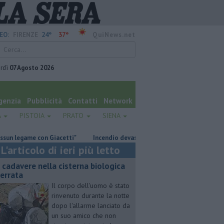
24°
37°
EO:
FIRENZE
QuiNews.net
rdì
07 Agosto 2026
genzia
Pubblicità
Contatti
Network
A
PISTOIA
PRATO
SIENA
ame con Giacetti"
Incendio devasta un capannone, parte del tetto colla
L'articolo di ieri più letto
 cadavere nella cisterna biologica
terrata
Il corpo dell'uomo è stato
rinvenuto durante la notte
dopo l'allarme lanciato da
un suo amico che non