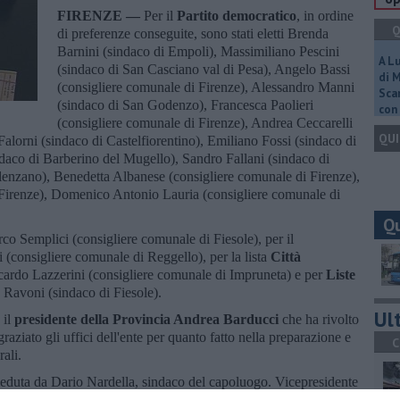
FIRENZE —
Per il
Partito democratico
, in ordine
Q
di preferenze conseguite, sono stati eletti Brenda
Barnini (sindaco di Empoli), Massimiliano Pescini
A L
(sindaco di San Casciano val di Pesa), Angelo Bassi
di 
(consigliere comunale di Firenze), Alessandro Manni
Scar
(sindaco di San Godenzo), Francesca Paolieri
con 
(consigliere comunale di Firenze), Andrea Ceccarelli
QUI
Falorni (sindaco di Castelfiorentino), Emiliano Fossi (sindaco di
aco di Barberino del Mugello), Sandro Fallani (sindaco di
alenzano), Benedetta Albanese (consigliere comunale di Firenze),
i Firenze), Domenico Antonio Lauria (consigliere comunale di
Q
rco Semplici (consigliere comunale di Fiesole), per il
 (consigliere comunale di Reggello), per la lista
Città
ardo Lazzerini (consigliere comunale di Impruneta) e per
Liste
Ravoni (sindaco di Fiesole).
Ult
 il
presidente della Provincia Andrea Barducci
che ha rivolto
graziato gli uffici dell'ente per quanto fatto nella preparazione e
C
ali.
sieduta da Dario Nardella, sindaco del capoluogo. Vicepresidente