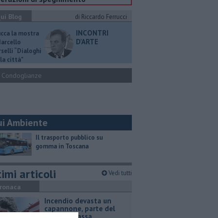
ui Blog
di Riccardo Ferrucci
INCONTRI
ucca la mostra
D'ARTE
Marcello
selli “Dialoghi
la città"
Condoglianze
ui Ambiente
​Il trasporto pubblico su
gomma in Toscana
imi articoli
Vedi tutti
ronaca
Incendio devasta un
capannone, parte del
tetto collassa