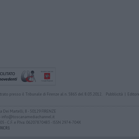
trato presso il Tribunale di Firenze al n. 5865 del 8.03.2012.
Pubblicità
|
Editor
ia Dei Martelli, 8 - 50129 FIRENZE
- info@toscanamediachannel.it
05 - C.F. e P.Iva: 06207870483 - ISSN 2974-704X
UXCR1