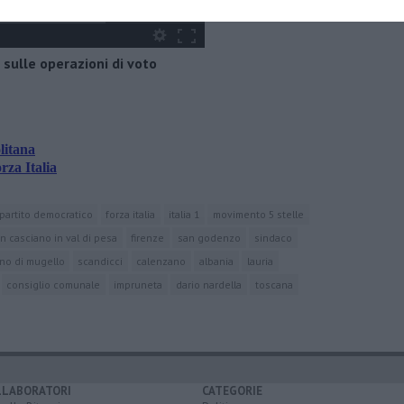
 sulle operazioni di voto
litana
rza Italia
partito democratico
forza italia
italia 1
movimento 5 stelle
n casciano in val di pesa
firenze
san godenzo
sindaco
no di mugello
scandicci
calenzano
albania
lauria
consiglio comunale
impruneta
dario nardella
toscana
LLABORATORI
CATEGORIE