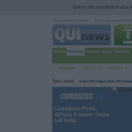
Questo sito contribuisce alla 
Toscana Media News
Percorso semplificat
quotidiano online.
Home
Politica
Lavoro
Arte
Cultura
TOSCANA
FIRENZE
AREZZO
el tetto collassa
Il grande caldo non dà tregua, fine settimana rovent
Tutti i titoli:
Calendario Pirelli,
diffuso il teaser: focus
sull'India