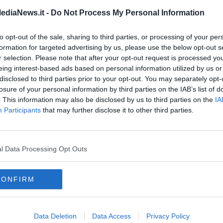
ediaNews.it -
Do Not Process My Personal Information
overanno i propri organi istituzionali il prossimo 12 ottobre.
A
to opt-out of the sale, sharing to third parties, or processing of your per
formation for targeted advertising by us, please use the below opt-out s
r selection. Please note that after your opt-out request is processed y
eing interest-based ads based on personal information utilized by us or
disclosed to third parties prior to your opt-out. You may separately opt-
oscana iscriviti alla
Newsletter QUInews - ToscanaMedia.
A
losure of your personal information by third parties on the IAB’s list of
amente nella tua casella di posta.
. This information may also be disclosed by us to third parties on the
IA
Participants
that may further disclose it to other third parties.
A
l Data Processing Opt Outs
CONFIRM
Data Deletion
Data Access
Privacy Policy