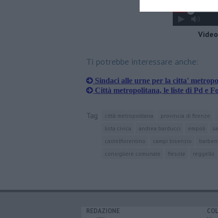
Video
Ti potrebbe interessare anche:
Sindaci alle urne per la citta' metropo
Città metropolitana, le liste di Pd e Fo
Tag
città metropolitana
provincia di firenze
lista civica
andrea barducci
empoli
sa
castelfiorentino
campi bisenzio
barberi
consigliere comunale
fiesole
reggello
REDAZIONE
CO