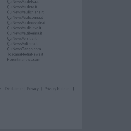
QuiNewsValdelsa.it
QuiNewsValdera.it
QuiNewsValdichiana.it
QuiNewsValdicornia.it
QuiNewsValdinievole.it
QuiNewsValdisieve.it
QuiNewsValtiberina.it
QuiNewsVersilia.it
QuiNewsVolterra.it
QuiNewsTango.com
ToscanaMediaNews.it
Fiorentinanews.com
e
|
Disclaimer
|
Privacy
|
Privacy Nielsen
|