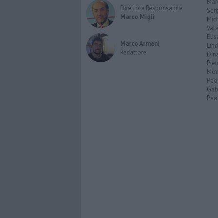
Marc
Direttore Responsabile
Serg
Marco Migli
Mic
Vale
Elis
Marco Armeni
Lind
Redattore
Dina
Piet
Mon
Pao
Gabr
Paol