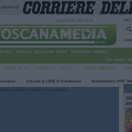
audience di
o
Aggiornato alle 19:30
MET
Vene
Eventi
Cronaca
Attualità
Sport
Interviste
Animali
Chi siamo
A
GROSSETO
LIVORNO
LUCCA
MASSA CARRARA
PIS
e
Iren sale al 100% di Etambiente
Retiambiente, M5S: "Nessun leg
Un
in