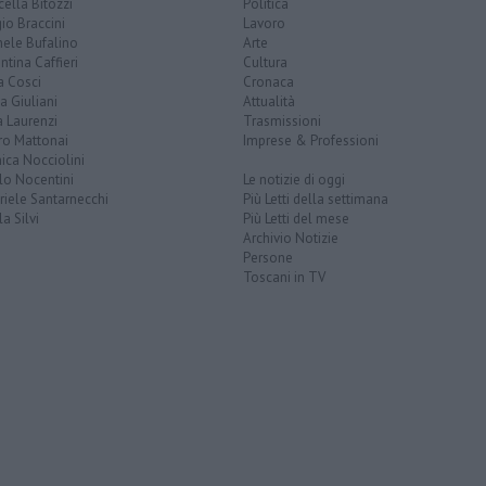
ella Bitozzi
Politica
io Braccini
Lavoro
hele Bufalino
Arte
ntina Caffieri
Cultura
a Cosci
Cronaca
a Giuliani
Attualità
 Laurenzi
Trasmissioni
ro Mattonai
Imprese & Professioni
ica Nocciolini
lo Nocentini
Le notizie di oggi
iele Santarnecchi
Più Letti della settimana
a Silvi
Più Letti del mese
Archivio Notizie
Persone
Toscani in TV