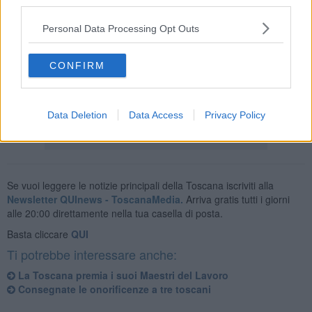
third parties.
Personal Data Processing Opt Outs
Elisabetta Fabri è presidente amministratore delegato di Starhotels,
catena di alberghi di lusso con sede a Firenze, fondata nel 1980 da
Ferruccio Fabri. L'azienda gestisce 29 alberghi a 4 e 5 stelle, di cui
CONFIRM
tre a Londra, uno a Parigi e uno a New York per un totale di 4100
camere.
Data Deletion
Data Access
Privacy Policy
Se vuoi leggere le notizie principali della Toscana iscriviti alla
Newsletter QUInews - ToscanaMedia.
Arriva gratis tutti i giorni
alle 20:00 direttamente nella tua casella di posta.
Basta cliccare
QUI
Ti potrebbe interessare anche:
La Toscana premia i suoi Maestri del Lavoro
Consegnate le onorificenze a tre toscani