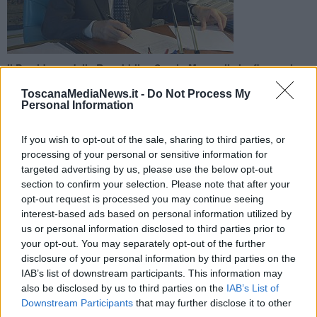
Il Presidente della Repubblica Sergio Mattarella ha firmato la
nomina di 25 nuovi cavalieri del lavoro. Due sono imprenditori
ToscanaMediaNews.it -
Do Not Process My
fiorentini
Personal Information
If you wish to opt-out of the sale, sharing to third parties, or
processing of your personal or sensitive information for
targeted advertising by us, please use the below opt-out
section to confirm your selection. Please note that after your
ROMA —
Il Presidente della Repubblica, Sergio Mattarella, ha
firmato il decreto con il quale, su proposta del Ministro dello
opt-out request is processed you may continue seeing
Sviluppo Economico e del Lavoro e delle Politiche Sociali, Luigi Di
interest-based ads based on personal information utilized by
Maio, sono stati nominati 25 Cavalieri del Lavoro in Italia. A
us or personal information disclosed to third parties prior to
diventare cavalieri del lavoro anche due toscani:
Alessandro
your opt-out. You may separately opt-out of the further
Bastagli
e
Elisabetta Fabri
.
disclosure of your personal information by third parties on the
IAB’s list of downstream participants. This information may
Alessandro Bastagli è un imprenditore fiorentino nel settore della
also be disclosed by us to third parties on the
IAB’s List of
moda. E' proprietario di Lineapiù Italia, Finalba e A.Moda.
Downstream Participants
that may further disclose it to other