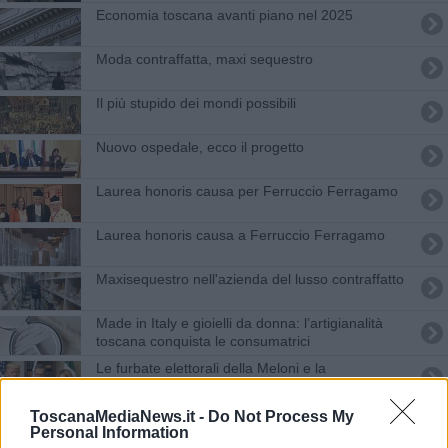
Economia toscana avanti piano nel 2025
Moda contraffatta, maxi sequestro
Il più stupido dei mondi possibili
Nuovo ospedale, ecco il progetto
Laurea honoris causa per Ferruccio Ferragamo
Laurea honoris causa a Ferruccio Ferragamo
Maxisequestro nell'azienda del lusso contraffatto
Made in Italy e gioielli da donna: l’artigianalità
toscana conquista le consumatrici
​Le furbate elettorali della Meloni e la
testardaggine dell’opposizione
Vola l'export del calzaturiero, Usa destinazione
ToscanaMediaNews.it -
Do Not Process My
regina
Personal Information