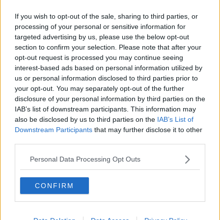
Crisi Luisa Via Roma, all'orizzonte nuovi
investitori
If you wish to opt-out of the sale, sharing to third parties, or
processing of your personal or sensitive information for
Tavolo regionale per lo storico calzaturificio in crisi
targeted advertising by us, please use the below opt-out
section to confirm your selection. Please note that after your
Sciopero Luisa Via Roma, 200 lavoratori a rischio
opt-out request is processed you may continue seeing
interest-based ads based on personal information utilized by
Le mafie sotto la pelle dell'economia toscana
us or personal information disclosed to third parties prior to
your opt-out. You may separately opt-out of the further
Sommersa o illegale, un'economia da 14 miliardi
disclosure of your personal information by third parties on the
di euro
IAB’s list of downstream participants. This information may
Ricercato per tentato omicidio, in casa le armi
also be disclosed by us to third parties on the
IAB’s List of
clandestine
Downstream Participants
that may further disclose it to other
Vertenza Amom, accordo scongiura i
third parties.
licenziamenti
​Sì per sempre? O no al momento?
Personal Data Processing Opt Outs
L'auto incidentata era zeppa di merce contraffatta
CONFIRM
Il futuro è nella cannabis legale?