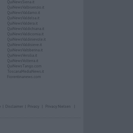
QuiNewsSiena.it
QuiNewsValbisenzio.it
QuiNewsValdarno.it
QuiNewsValdelsa.it
QuiNewsValdera.it
QuiNewsValdichiana.it
QuiNewsValdicornia.it
QuiNewsValdinievole.it
QuiNewsValdisieve.it
QuiNewsValtiberina.it
QuiNewsVersilia.it
QuiNewsVolterra.it
QuiNewsTango.com
ToscanaMediaNews.it
Fiorentinanews.com
e
|
Disclaimer
|
Privacy
|
Privacy Nielsen
|