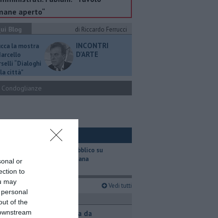
mane aperto“
ui Blog
di Riccardo Ferrucci
INCONTRI
ucca la mostra
D'ARTE
Marcello
selli “Dialoghi
la città"
Condoglianze
ui Ambiente
​Il trasporto pubblico su
gomma in Toscana
sonal or
ection to
ou may
imi articoli
Vedi tutti
 personal
ronaca
out of the
 downstream
Contagiata da