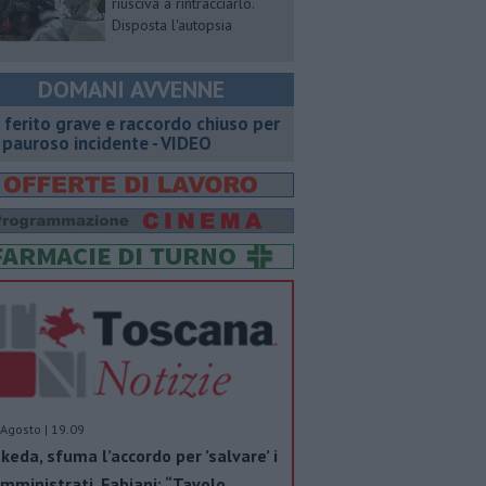
riusciva a rintracciarlo.
Disposta l'autopsia
DOMANI AVVENNE
 ferito grave e raccordo chiuso per
 pauroso incidente - VIDEO
Agosto | 19.09
keda, sfuma l’accordo per ’salvare’ i
mministrati. Fabiani: “Tavolo