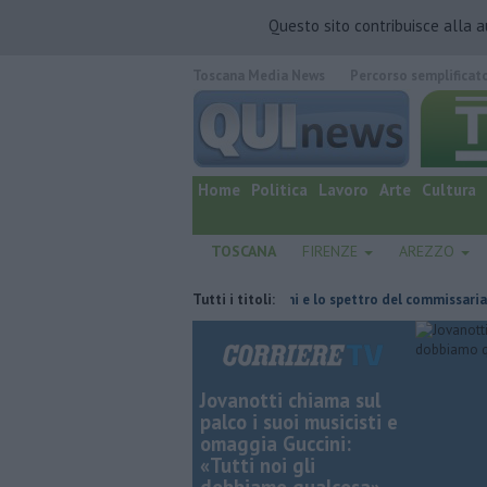
Questo sito contribuisce alla 
Toscana Media News
Percorso semplificat
quotidiano online.
Home
Politica
Lavoro
Arte
Cultura
TOSCANA
FIRENZE
AREZZO
 fatta
Retiambiente, il dopo Fortini e lo spettro del commissariament
Tutti i titoli:
Jovanotti chiama sul
palco i suoi musicisti e
omaggia Guccini:
«Tutti noi gli