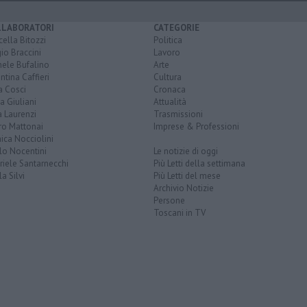
LLABORATORI
CATEGORIE
ella Bitozzi
Politica
io Braccini
Lavoro
hele Bufalino
Arte
ntina Caffieri
Cultura
a Cosci
Cronaca
a Giuliani
Attualità
 Laurenzi
Trasmissioni
ro Mattonai
Imprese & Professioni
ica Nocciolini
lo Nocentini
Le notizie di oggi
iele Santarnecchi
Più Letti della settimana
a Silvi
Più Letti del mese
Archivio Notizie
Persone
Toscani in TV