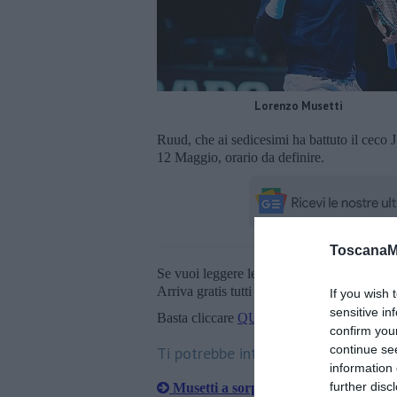
Lorenzo Musetti
Ruud, che ai sedicesimi ha battuto il ceco 
12 Maggio, orario da definire.
ToscanaM
Se vuoi leggere le notizie principali della T
Arriva gratis tutti i giorni alle 20:00 dirett
If you wish 
sensitive in
Basta cliccare
QUI
confirm you
continue se
Ti potrebbe interessare anche:
information 
further disc
Musetti a sorpresa fra i reparti dell'o