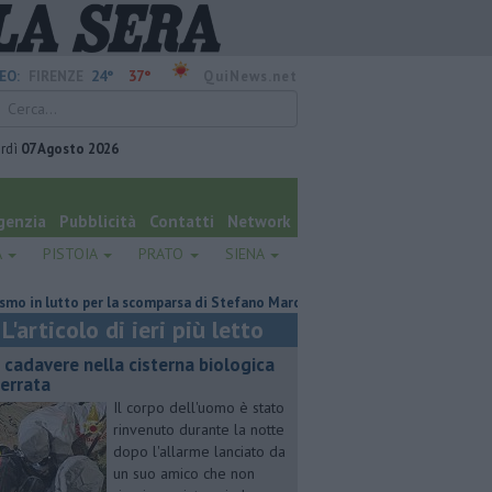
24°
37°
EO:
FIRENZE
QuiNews.net
rdì
07 Agosto 2026
genzia
Pubblicità
Contatti
Network
A
PISTOIA
PRATO
SIENA
 lutto per la scomparsa di Stefano Marcelli
Contagiata da legionella, n
L'articolo di ieri più letto
 cadavere nella cisterna biologica
terrata
Il corpo dell'uomo è stato
rinvenuto durante la notte
dopo l'allarme lanciato da
un suo amico che non