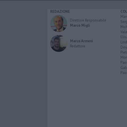
REDAZIONE
CO
Marc
Direttore Responsabile
Serg
Marco Migli
Mic
Vale
Elis
Marco Armeni
Lind
Redattore
Dina
Piet
Mon
Pao
Gabr
Paol