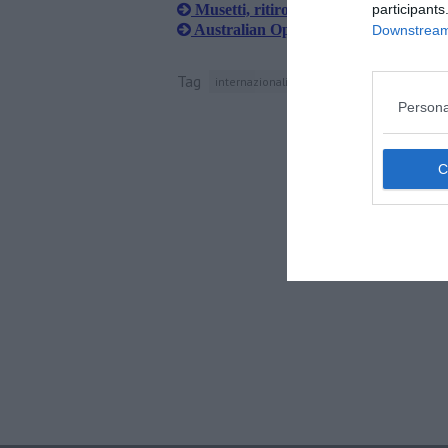
participants
Musetti, ritiro amaro a un soffio dalla
Australian Open, Musetti vola ai quar
Downstream 
Tag
internazionali d'italia
roma
francisco c
Persona