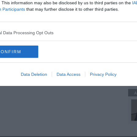
. This information may also be disclosed by us to third parties on the
IA
 semifinale
ti
Participants
that may further disclose it to other third parties.
A
erúndolo
lorenzo musetti
casper ruud
jiří lehečka
l Data Processing Opt Outs
CONFIRM
A
Data Deletion
Data Access
Privacy Policy
A