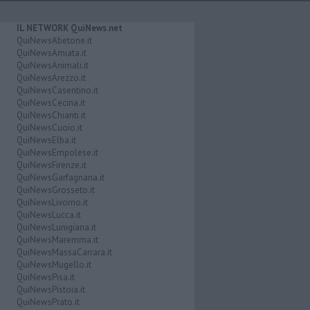
IL NETWORK QuiNews.net
QuiNewsAbetone.it
QuiNewsAmiata.it
QuiNewsAnimali.it
QuiNewsArezzo.it
QuiNewsCasentino.it
QuiNewsCecina.it
QuiNewsChianti.it
QuiNewsCuoio.it
QuiNewsElba.it
QuiNewsEmpolese.it
QuiNewsFirenze.it
QuiNewsGarfagnana.it
QuiNewsGrosseto.it
QuiNewsLivorno.it
QuiNewsLucca.it
QuiNewsLunigiana.it
QuiNewsMaremma.it
QuiNewsMassaCarrara.it
QuiNewsMugello.it
QuiNewsPisa.it
QuiNewsPistoia.it
QuiNewsPrato.it