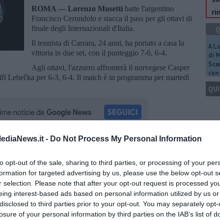
ROMA —
Lorenzo Musetti
batte l'argentino
ri
Francisco Cerundolo e stacca il pass per gli ottavi di
finale degli Internazionali d'Italia.
Q
Il tennista di Carrara, 24 anni, ha portato a casa la
A L
vittoria in due set, con il punteggio 7-6, 6-4.
di 
Scar
Agli ottavi, l'azzurro affronterà il norvegese Casper
con 
Jiří Lehečka per 6-3, 6-4. Il match è in programma per martedì
QUI
Q
ediaNews.it -
Do Not Process My Personal Information
oscana iscriviti alla
Newsletter QUInews - ToscanaMedia.
amente nella tua casella di posta.
to opt-out of the sale, sharing to third parties, or processing of your per
formation for targeted advertising by us, please use the below opt-out s
r selection. Please note that after your opt-out request is processed y
Ult
eing interest-based ads based on personal information utilized by us or
C
disclosed to third parties prior to your opt-out. You may separately opt-
losure of your personal information by third parties on the IAB’s list of
spedale