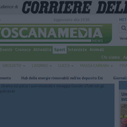
audience di
o
Aggiornato alle 19:30
MET
Vene
Eventi
Cronaca
Attualità
Sport
Interviste
Animali
Chi siamo
A
GROSSETO
LIVORNO
LUCCA
MASSA CARRARA
PIS
o
Hub delle energie rinnovabili nell'ex deposito Eni
Giornalismo in
Un
in