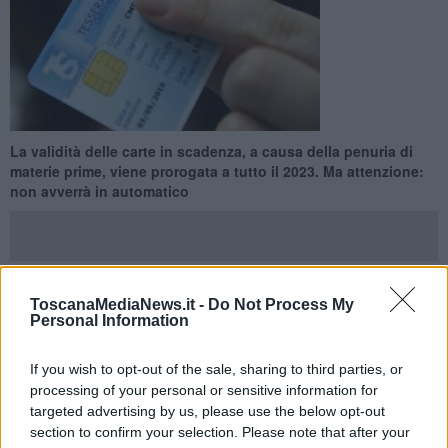
La validità delle carte in scadenza, a causa della penuria di
materie prime, viene prorogata a tutto il 2023. Ma attenzione:
non avverrà in automatico
ToscanaMediaNews.it -
Do Not Process My
ROMA —
Più lunga vita alla tessera sanitaria. La crisi delle materie
Personal Information
prime e delle risorse necessarie a comporre i chip - le piastrine in
silicio che integrano i circuiti elettronici - ha spinto il ministero
If you wish to opt-out of the sale, sharing to third parties, or
dell'economia e delle finanze a prorogare
sino al 31 Dicembre
processing of your personal or sensitive information for
2023
la validità delle tessere sanitarie in scadenza
. Bello, ma
targeted advertising by us, please use the below opt-out
non automatico.
section to confirm your selection. Please note that after your
La tessera sanitaria ha una
validità di 6 anni
. Compete alla