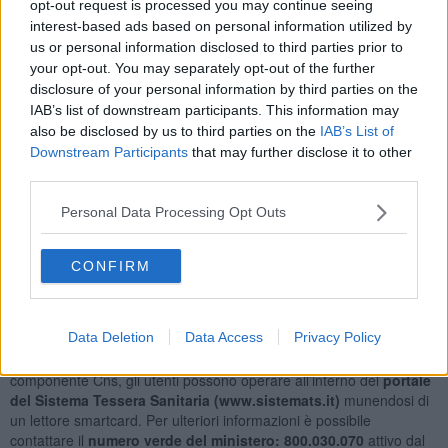
opt-out request is processed you may continue seeing
Agenzia delle Entrate - per conto del ministero dell'economia
interest-based ads based on personal information utilized by
tramite la controllata Sogei - provvedere alla sostituzione periodica
us or personal information disclosed to third parties prior to
di quelle in scadenza. Ebbene: vista la
carenza di materie prime
your opt-out. You may separately opt-out of the further
provocata dalla difficile situazione internazionale, il ministero ha
disclosure of your personal information by third parties on the
autorizzato l’emissione di
tessere prive di microchip
.
IAB’s list of downstream participants. This information may
also be disclosed by us to third parties on the
IAB’s List of
Downstream Participants
that may further disclose it to other
third parties.
Questo però esclude di fatto tutte le funzioni proprie della Carta
Nazionale dei Servizi (Cns), versione evoluta della tradizionale
Personal Data Processing Opt Outs
tessera sanitaria, rendendo impossibile l'uso dei totem o l'accesso,
tramite lettore di smartcard ai servizi come il Fascicolo Sanitario
CONFIRM
Elettronico. La soluzione c'è:
conservare la vecchia tessera
dotata di microchip il cui software però andrà aggiornato carta per
carta con la nuova scadenza.
Data Deletion
Data Access
Privacy Policy
A spiegare la procedura è la Asl Toscana sud est. Per allungare la
vita della tessera sanitaria e aggiornare il software di gestione della
componente Cns, gli utenti possono operare all’interno del
portale
del Sistema Tessera Sanitaria (www.sistemats.it)
munendosi di
un lettore smartcard. Per ulteriori informazioni è possibile
contattare il
numero verde del ministero: 800.030.070
attivo dal