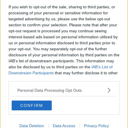
È possibile inviare la propria candidatura entro lunedì 4 Settembre
tramite la pagina web
https://www.posteitaliane.it/it/lavora-con-
If you wish to opt-out of the sale, sharing to third parties, or
noi.html
.
processing of your personal or sensitive information for
targeted advertising by us, please use the below opt-out
Il candidato ideale
section to confirm your selection. Please note that after your
"laureato e con
ottime capacità di comunicazione
e di relazione,
opt-out request is processed you may continue seeing
dovrà avere
un’ottima conoscenza del pacchetto Office
e avrà
interest-based ads based on personal information utilized by
l’opportunità di essere coinvolto in percorsi di formazione e sviluppo
us or personal information disclosed to third parties prior to
professionale".
your opt-out. You may separately opt-out of the further
disclosure of your personal information by third parties on the
Virtual Recruiting Day
IAB’s list of downstream participants. This information may
"Se vuoi approfondire i contenuti del ruolo e dell’offerta di Poste
also be disclosed by us to third parties on the
IAB’s List of
Italiane e rivolgere le tue domande direttamente ai recruiter,
Downstream Participants
that may further disclose it to other
inserisci la tua candidatura e, in relazione alle specifiche esigenze
third parties.
aziendali, potrai essere contattato per partecipare ad un Virtual
Recruiting Day, evento online di presentazione dell’Azienda.
Personal Data Processing Opt Outs
L’iter selettivo
inizierà nei giorni a seguire l’evento e, in caso di
superamento dell’intero processo, potrai essere assunto con un
contratto da dipendente ed essere coinvolto in percorsi di
CONFIRM
formazione e sviluppo professionale.
La ricerca è attiva in varie Regioni
Data Deletion
Data Access
Privacy Policy
Emilia-Romagna