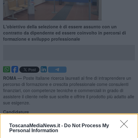
L'obiettivo della selezione è di essere assunto con un
contratto da dipendente ed essere coinvolto in percorsi di
formazione e sviluppo professionale
ROMA —
Poste Italiane ricerca laureati al fine di intraprendere un
percorso di formazione e crescita professionale come consulenti
finanziari, con competenze tecniche e commerciali in grado di
assistere il cliente nelle sue scelte e offrire il prodotto più adatto alle
sue esigenze.
Candidature
ToscanaMediaNews.it -
Do Not Process My
Personal Information