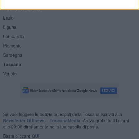
Friuli Venezia Giulia
Lazio
Liguria
Lombardia
Piemonte
Sardegna
Toscana
Veneto
Se vuoi leggere le notizie principali della Toscana iscriviti alla
Newsletter QUInews - ToscanaMedia.
Arriva gratis tutti i giorni
alle 20:00 direttamente nella tua casella di posta.
Basta cliccare
QUI