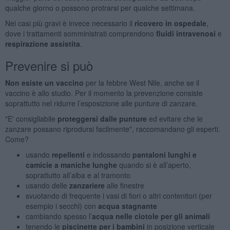
qualche giorno o possono protrarsi per qualche settimana.
Nei casi più gravi è invece necessario il
ricovero in ospedale
,
dove i trattamenti somministrati comprendono
fluidi intravenosi
e
respirazione assistita
.
Prevenire si può
Non esiste un vaccino
per la febbre West Nile, anche se il
vaccino è allo studio. Per il momento la prevenzione consiste
soprattutto nel ridurre l’esposizione alle punture di zanzare.
"E' consigliabile
proteggersi dalle punture
ed evitare che le
zanzare possano riprodursi facilmente", raccomandano gli esperti.
Come?
usando
repellenti
e indossando
pantaloni lunghi e
camicie a maniche lunghe
quando si è all’aperto,
soprattutto all’alba e al tramonto
usando delle
zanzariere
alle finestre
svuotando di frequente i vasi di fiori o altri contenitori (per
esempio i secchi) con
acqua stagnante
cambiando spesso l’
acqua nelle ciotole per gli animali
tenendo le
piscinette per i bambini
in posizione verticale