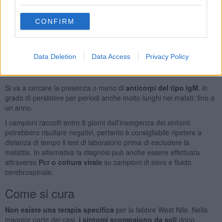
coma. Alcuni
effetti neurologici
possono essere permanenti. Nei
casi più gravi (circa 1 su mille) il virus può causare un’
encefalite
CONFIRM
letale
.
Come si fa la diagnosi
Data Deletion
Data Access
Privacy Policy
La diagnosi viene prevalentemente effettuata attraverso
test di
laboratorio
su siero e, dove indicato, su fluido cerebrospinale.
Si va a cercare la presenza o meno di
anticorpi del tipo IgM
, in
grado di persistere per periodi anche molto lunghi nei malati: fino a
un anno.
I campioni raccolti entro 8 giorni dall’insorgenza dei sintomi
potrebbero risultare negativi, pertanto è consigliabile ripetere a
distanza di tempo il test di laboratorio prima di escludere la
malattia. In alternativa la diagnosi può anche essere effettuata
attraverso
Pcr o coltura virale
su campioni di siero e fluido
cerebrospinale.
Come si cura
Non esiste una terapia specifica
per la febbre West Nile. Nella
maggior parte dei casi,
i sintomi scompaiono da soli
dopo