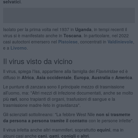
selvatici
.
Isolato per la prima volta nel 1937 in
Uganda
, in tempi recenti il
virus si è manifestato anche in
Toscana
. In particolare, nel 2022
casi autoctoni emersero nel
Pistoiese
, concentrati in
Valdinievole
,
e a
Livorno
.
Il virus visto da vicino
Il virus, spiega l'Iss, appartiene alla famiglia dei
Flaviviridae
ed è
diffuso in
Africa
,
Asia occidentale
,
Europa
,
Australia
e
America
.
Le punture di zanzara sono il principale mezzo di trasmissione
all’uomo, ma: "Altri mezzi di infezione documentati, anche se molto
più
rari
, sono trapianti di organi, trasfusioni di sangue e la
trasmissione madre-feto in gravidanza".
Gli scienziati sottolineano: "La febbre West Nile
non si trasmette
da persona a persona tramite il contatto
con le persone infette".
Il virus infetta anche altri mammiferi, soprattutto
equini
, ma in
alcuni casi anche
cani
,
gatti
,
conigli
e
altri
.