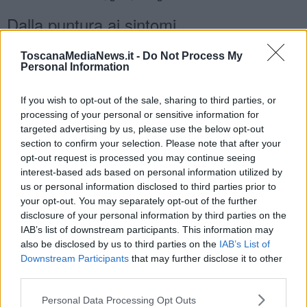
Dalla puntura ai sintomi
"Il periodo di
incubazione
dal momento della puntura della
ToscanaMediaNews.it -
Do Not Process My
zanzara infetta varia fra 2 e 14 giorni, ma può essere anche di 21
Personal Information
giorni nei soggetti con deficit a carico del sistema immunitario",
spiega l'Istituto superiore di sanità nella pagina del suo portale
If you wish to opt-out of the sale, sharing to third parties, or
dedicata proprio al Wnv.
processing of your personal or sensitive information for
La maggior parte delle persone infette non mostra alcun sintomo,
targeted advertising by us, please use the below opt-out
mentre il 20% dei contagiati manifesta
sintomi
lievi tra
febbre
,
mal
section to confirm your selection. Please note that after your
di testa
,
nausea
,
vomito
,
linfonodi ingrossati
e
sfoghi cutanei
opt-out request is processed you may continue seeing
che si risolvono per lo più in alcuni giorni, raramente settimane.
interest-based ads based on personal information utilized by
L'età dei contagiati conta: "Nei
bambini
è più frequente una febbre
us or personal information disclosed to third parties prior to
leggera, nei
giovani
la sintomatologia è caratterizzata da febbre
your opt-out. You may separately opt-out of the further
mediamente alta, arrossamento degli occhi, mal di testa e dolori
disclosure of your personal information by third parties on the
muscolari. Negli
anziani
e nelle
persone debilitate
, invece, la
IAB’s list of downstream participants. This information may
sintomatologia può essere più grave.
also be disclosed by us to third parties on the
IAB’s List of
I sintomi più gravi si presentano in media in meno dell’1%
Downstream Participants
that may further disclose it to other
delle persone infette
(1 persona su 150), e comprendono febbre
third parties.
alta, forti mal di testa, debolezza muscolare, disorientamento,
tremori, disturbi alla vista, torpore, convulsioni, fino alla paralisi e al
Personal Data Processing Opt Outs