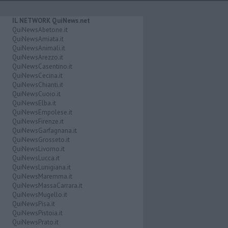
IL NETWORK QuiNews.net
QuiNewsAbetone.it
QuiNewsAmiata.it
QuiNewsAnimali.it
QuiNewsArezzo.it
QuiNewsCasentino.it
QuiNewsCecina.it
QuiNewsChianti.it
QuiNewsCuoio.it
QuiNewsElba.it
QuiNewsEmpolese.it
QuiNewsFirenze.it
QuiNewsGarfagnana.it
QuiNewsGrosseto.it
QuiNewsLivorno.it
QuiNewsLucca.it
QuiNewsLunigiana.it
QuiNewsMaremma.it
QuiNewsMassaCarrara.it
QuiNewsMugello.it
QuiNewsPisa.it
QuiNewsPistoia.it
QuiNewsPrato.it