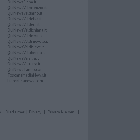
QuiNewsSiena.it
QuiNewsValbisenzio.it
QuiNewsValdarno.it
QuiNewsValdelsa.it
QuiNewsValdera.it
QuiNewsValdichiana.it
QuiNewsValdicornia.it
QuiNewsValdinievole.it
QuiNewsValdisieve.it
QuiNewsValtiberina.it
QuiNewsVersilia.it
QuiNewsVolterra.it
QuiNewsTango.com
ToscanaMediaNews.it
Fiorentinanews.com
e
|
Disclaimer
|
Privacy
|
Privacy Nielsen
|