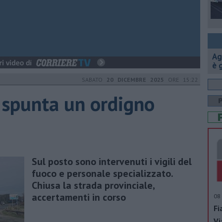
Ag
è 
SABATO
20 DICEMBRE 2025
ORE 15:22
i spunta un ordigno
Sul posto sono intervenuti i vigili del
fuoco e personale specializzato.
Chiusa la strada provinciale,
accertamenti in corso
08 
Fi
Vi