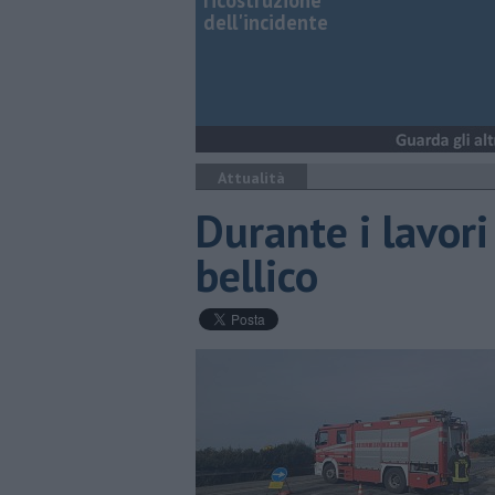
ricostruzione
dell'incidente
Attualità
Durante i lavor
bellico