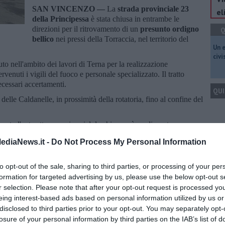
SAN VINCENZO —
La
strada provinciale 23
el
della Principessa
è stata chiusa in entrambe le
direzioni per il ritrovamento di un
presunto ordigno
Q
bellico
nei pressi della Torraccia, nel territorio del
​Un 
civ
to nell'ambito dei lavori di Terna per la realizzazione
rvenuti i vigili del fuoco e personale specializzato. Il tratto
ecessari accertamenti.
QUI
delle Caldanelle, in prossimità della rotatoria, fino al confine del
oto l'ente attraverso i social, la chiusura è predisposta
elle, in direzione Venturina Terme.
Q
ediaNews.it -
Do Not Process My Personal Information
to opt-out of the sale, sharing to third parties, or processing of your per
formation for targeted advertising by us, please use the below opt-out s
r selection. Please note that after your opt-out request is processed y
Ult
eing interest-based ads based on personal information utilized by us or
oscana iscriviti alla
Newsletter QUInews - ToscanaMedia.
C
disclosed to third parties prior to your opt-out. You may separately opt-
amente nella tua casella di posta.
losure of your personal information by third parties on the IAB’s list of