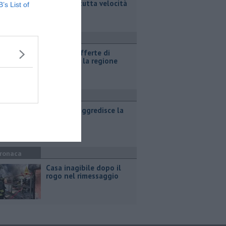
la fuga a tutta velocità
B’s List of
ttualità
​Tutte le offerte di
lavoro per la regione
Toscana
ronaca
Incendio aggredisce la
pineta
ronaca
Casa inagibile dopo il
rogo nel rimessaggio