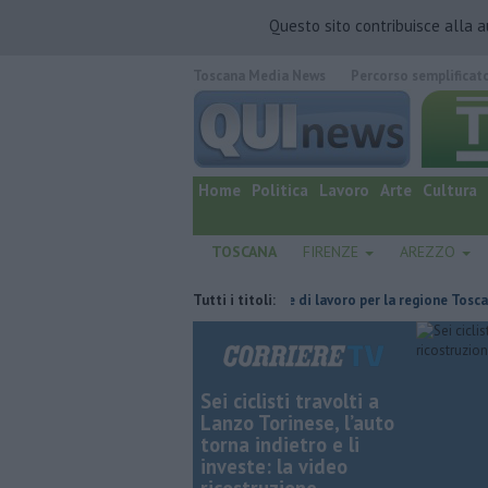
Questo sito contribuisce alla 
Toscana Media News
Percorso semplificat
quotidiano online.
Home
Politica
Lavoro
Arte
Cultura
TOSCANA
FIRENZE
AREZZO
ga a tutta velocità
​Tutte le offerte di lavoro per la regione Toscana
Tutti i titoli:
Sei ciclisti travolti a
Lanzo Torinese, l’auto
torna indietro e li
investe: la video