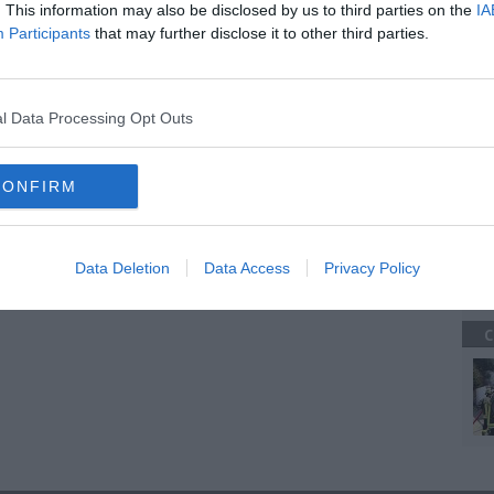
. This information may also be disclosed by us to third parties on the
IA
Participants
that may further disclose it to other third parties.
A
antuario
erra
l Data Processing Opt Outs
o Teatro
CONFIRM
ettrodotto
piombino
venturina
C
Data Deletion
Data Access
Privacy Policy
C