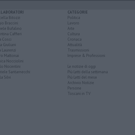
LLABORATORI
CATEGORIE
ella Bitozzi
Politica
io Braccini
Lavoro
hele Bufalino
Arte
ntina Caffieri
Cultura
a Cosci
Cronaca
a Giuliani
Attualità
 Laurenzi
Trasmissioni
ro Mattonai
Imprese & Professioni
ica Nocciolini
lo Nocentini
Le notizie di oggi
iele Santarnecchi
Più Letti della settimana
a Silvi
Più Letti del mese
Archivio Notizie
Persone
Toscani in TV