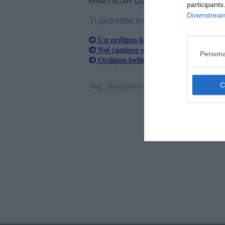
Basta cliccare
QUI
participants
Downstream 
Ti potrebbe interessare anche:
Un ordigno bellico nelle foreste del S
Nel cantiere spunta una bomba di gu
Persona
Ordigno bellico nel cantiere del nuov
Tag
strada provinciale 23 della principessa
el