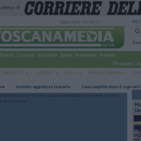
audience di
o
Aggiornato alle 08:10
MET
Dom
Eventi
Cronaca
Attualità
Sport
Interviste
Animali
Chi siamo
A
GROSSETO
LIVORNO
LUCCA
MASSA CARRARA
PIS
Incendio aggredisce la pineta
Casa inagibile dopo il rogo nel rimessa
Mu
la