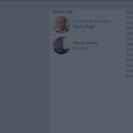
REDAZIONE
CO
Marc
Direttore Responsabile
Serg
Marco Migli
Mic
Vale
Elis
Marco Armeni
Lind
Redattore
Dina
Piet
Mon
Pao
Gabr
Paol