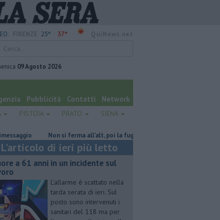
25°
37°
EO:
FIRENZE
QuiNews.net
enica
09 Agosto 2026
genzia
Pubblicità
Contatti
Network
A
PISTOIA
PRATO
SIENA
ggio
Non si ferma all'alt, poi la fuga a tutta velocità
​Tutte le offe
L'articolo di ieri più letto
ore a 61 anni in un incidente sul
voro
L'allarme è scattato nella
tarda serata di ieri. Sul
posto sono intervenuti i
sanitari del 118 ma per