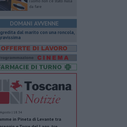
l'uomo non c'è stato nulla
da fare
DOMANI AVVENNE
gredita dal marito con una roncola,
gravissima
Agosto | 18.34
amme in Pineta di Levante tra
areggio e Torre del Lago, tre