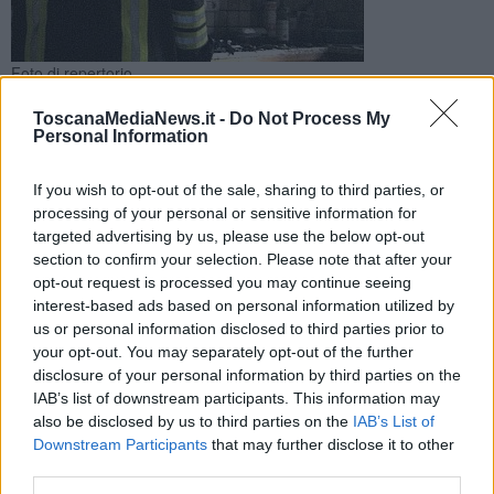
Foto di repertorio
L'uomo, che avrebbe riportato ustioni di primo grado, è stato
ToscanaMediaNews.it -
Do Not Process My
soccorso dai sanitari del 118 e portato in ospedale in codice
Personal Information
rosso
If you wish to opt-out of the sale, sharing to third parties, or
processing of your personal or sensitive information for
targeted advertising by us, please use the below opt-out
section to confirm your selection. Please note that after your
opt-out request is processed you may continue seeing
SCANDICCI —
Momenti di paura in un appartamento a Scandicci
interest-based ads based on personal information utilized by
dove, nella serata di ieri, è divampato un incendio.
us or personal information disclosed to third parties prior to
Al momento dell'accaduto, all'interno dell'abitazione si trovava un
your opt-out. You may separately opt-out of the further
uomo di 67 anni, che avrebbe riportato ustioni di primo grado.
disclosure of your personal information by third parties on the
IAB’s list of downstream participants. This information may
also be disclosed by us to third parties on the
IAB’s List of
Downstream Participants
that may further disclose it to other
Sul posto sono intervenuti i vigili del fuoco, che hanno spento le
third parties.
fiamme, e i sanitari del 118. L'uomo è stato portato in ospedale in