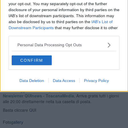
Nella puntata di questa sera, il campione toscano si è confrontato
your opt-out. You may separately opt-out of the further
per la terza volta con la "Ghigliottina", manche finale del quiz
disclosure of your personal information by third parties on the
condotto da
Flavio Insinna
, senza però riuscire ad indovinare la
IAB’s list of downstream participants. This information may
parola nascosta.
also be disclosed by us to third parties on the
IAB’s List of
Guido Gagliardi tornerà in tv a L'eredità, sempre in qualità di
Downstream Participants
that may further disclose it to other
campione, nella puntata che andrà in onda domani sera alle 18,45,
third parties.
su Rai Uno.
Personal Data Processing Opt Outs
La puntata di questa sera è visibile sui canali RaiPlay, a
questo
link.
CONFIRM
Data Deletion
Data Access
Privacy Policy
Se vuoi leggere le notizie principali della Toscana iscriviti alla
Newsletter QUInews - ToscanaMedia.
Arriva gratis tutti i giorni
alle 20:00 direttamente nella tua casella di posta.
Basta cliccare
QUI
Fotogallery