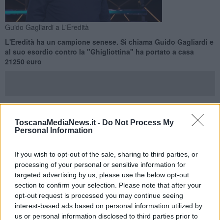
Guido Gagliardi a L'Eredità
L'Eredità ha un campione senese. Si chiama Guido Gagliardi e
al suo esordio contro la "Ghigliottina" ha portato a casa
21250 euro
ToscanaMediaNews.it -
Do Not Process My
ROMA —
Guido Gagliardi
alla Rai è ormai di casa: dopo essersi
Personal Information
aggiudicato la fascia di campione al quiz show
L'Eredità
, ha
sbaragliato altri dodici concorrenti, quelli che hanno tentato di
"spodestarlo" nelle puntate di ieri e di oggi.
If you wish to opt-out of the sale, sharing to third parties, or
processing of your personal or sensitive information for
Guido, senese di origine, vive a Recco, in provincia di Genova. E'
targeted advertising by us, please use the below opt-out
un ricercatore in fisica e insegnante.
section to confirm your selection. Please note that after your
opt-out request is processed you may continue seeing
interest-based ads based on personal information utilized by
us or personal information disclosed to third parties prior to