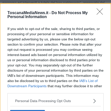
soccorso ed interventi a tutela del loro patrimonio”, approvata dal
Consiglio nella seduta del 23 e 24 settembre.
ToscanaMediaNews.it -
Do Not Process My
“Questo provvedimento consentirà alle società di rivitalizzarsi,
Personal Information
riorganizzare il loro patrimonio storico culturale e promuoverne la
conoscenza nei rispettivi territori: è sicuramente un'ottima
If you wish to opt-out of the sale, sharing to third parties, or
opportunità per tutti noi e ringraziamo il Consiglio regionale per
processing of your personal or sensitive information for
l'attenzione data alla nostra realtà”, spiega
Umberto Tommasi
,
targeted advertising by us, please use the below opt-out
coordinatore regionale delle Sms.
section to confirm your selection. Please note that after your
opt-out request is processed you may continue seeing
interest-based ads based on personal information utilized by
us or personal information disclosed to third parties prior to
“La Toscana si contraddistingue da sempre per una particolare
your opt-out. You may separately opt-out of the further
attenzione per il sociale, per la tutela dei bisogni dei cittadini, per la
disclosure of your personal information by third parties on the
volontà di garantire servizi ottimali e efficienti: un esempio sono le
IAB’s list of downstream participants. This information may
sezioni Pegaso, sezioni di scuola dell’infanzia interamente
also be disclosed by us to third parties on the
IAB’s List of
finanziate dalla Regione, e non è un caso che se a livello nazionale
Downstream Participants
that may further disclose it to other
i bambini iscritti alle scuole materne sono il 17% mentre la
third parties.
percentuale in Toscana è del 30%. – fa presente Ferrucci – Non
poteva non arrivare dalla Toscana quindi un riconoscimento e un
Personal Data Processing Opt Outs
sostegno a chi della socialità fa un valore portante ormai da secoli.
Questa normativa è un passo in avanti per aprire un confronto di