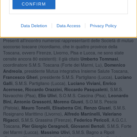
merito sull’apporto che realtà come le Sms possono dare per un
CONFIRM
welfare sempre all’avanguardia. In un contesto sempre complesso,
in cui lo stato sociale appare costantemente messo in discussione
da crescenti difficoltà, una sfida per il futuro è quella di non dare
per scontato che valori importanti siano acquisiti ma sostenere chi li
Data Deletion
Data Access
Privacy Policy
porta avanti e trovare nuove forme e modalità per promuoverli”.
Presenti all’incontro numerosi rappresentanti delle Società di mutuo
soccorso toscane (ricordiamo, che in quattro province della
Toscana, ovvero Firenze, Livorno, Pisa e Lucca, ne sono state
censite ancora 80 esistenti): il già citato
Umberto Tommasi
,
coordinatore S.M.S. Toscana (Forte dei Marmi, Lu),
Domenico
Andreola
, presidente Mutua integrativa Insieme Salute Toscana,
Francesco Gheri
, presidente S.M.S. Partigliano (Lucca),
Luciano
Galli
, S.M.S. Partigliano (Lucca),
Luciano Viviani, Enrico
Acernese, Riccardo Orazzini, Riccardo Pasqualetti
, S.M.S.
Navacchio (Pisa),
Elio Ulivi
, S.O.M.S. Cascina (Pisa),
Leonardo
Bini, Antonio Grassotti, Moreno Giusti
, S.O.M.S. Pescia
(Pistoia),
Mauro Tonelli, Elisabetta Citi, Renzo Giusti
, S.M.S.
Rosignano Marittimo (Livorno),
Alfredo Martinelli, Valeriano
Rigacci
, S.M.S. Grassina (Firenze),
Federico Pericoli
, A.G.C.I.
Toscana,
Pier Giorgio Ceragnoli, Giovanni Bertoli
, S.M.S. Forte
dei Marmi (Lucca),
Massimo Ulivi
, S.M.S. Bagno a Ripoli