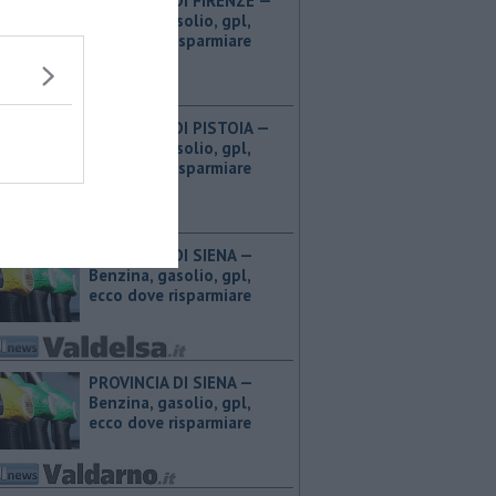
PROVINCIA DI FIRENZE — ​
Benzina, gasolio, gpl,
ecco dove risparmiare
PROVINCIA DI PISTOIA — ​
Benzina, gasolio, gpl,
ecco dove risparmiare
PROVINCIA DI SIENA — ​
Benzina, gasolio, gpl,
ecco dove risparmiare
PROVINCIA DI SIENA — ​
Benzina, gasolio, gpl,
ecco dove risparmiare