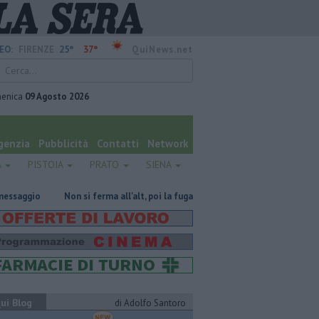
25°
37°
EO:
FIRENZE
QuiNews.net
enica
09 Agosto 2026
genzia
Pubblicità
Contatti
Network
A
PISTOIA
PRATO
SIENA
Non si ferma all'alt, poi la fuga a tutta velocità
​Tutte le offerte di lav
ui Blog
di Adolfo Santoro