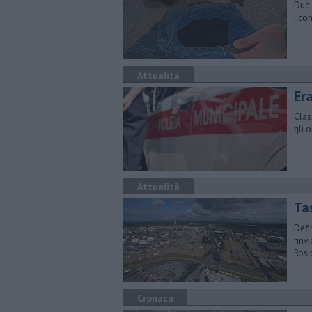
Due 
i co
Attualità
Era
Clas
gli 
Attualità
Tas
Defi
rinv
Ros
Cronaca