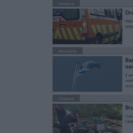
Cronaca
Dr
Vitt
tett
Attualità
Ba
ne
Il v
sven
scor
Cronaca
Br
I ca
l'ab