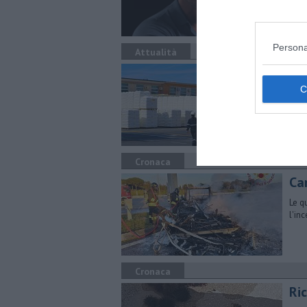
Persona
Attualità
In
La s
impi
rice
Cronaca
Ca
Le q
l'in
Cronaca
Ric