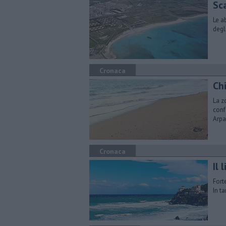
Sc
Le a
degl
Cronaca
Chi
La z
conf
Arpa
Cronaca
Il 
Fort
In t