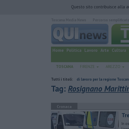
Questo sito contribuisce alla 
Toscana Media News
Percorso semplificat
quotidiano online.
Home
Politica
Lavoro
Arte
Cultura
TOSCANA
FIRENZE
AREZZO
velocità
​Tutte le offerte di lavoro per la regione Toscana
Tutti i titoli:
Incendio
Tag:
Rosignano Maritt
Cronaca
Tre
In o
Livo