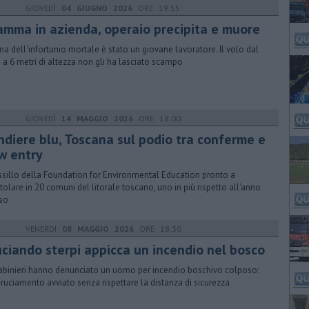
GIOVEDÌ
04 GIUGNO 2026
ORE 19:15
amma in azienda, operaio precipita e muore
ima dell'infortunio mortale è stato un giovane lavoratore. Il volo dal
o a 6 metri di altezza non gli ha lasciato scampo
GIOVEDÌ
14 MAGGIO 2026
ORE 18:00
ndiere blu, Toscana sul podio tra conferme e
w entry
essillo della Foundation for Environmental Education pronto a
tolare in 20 comuni del litorale toscano, uno in più rispetto all'anno
so
VENERDÌ
08 MAGGIO 2026
ORE 18:30
uciando sterpi appicca un incendio nel bosco
rabinieri hanno denunciato un uomo per incendio boschivo colposo:
bruciamento avviato senza rispettare la distanza di sicurezza