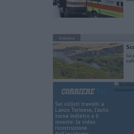
Cronaca
Sc
Sul 
traf
Sei ciclisti travolti a
Lanzo Torinese, l’auto
torna indietro e li
investe: la video
ricostruzione
dell'incidente