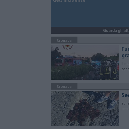
Cronaca
Fur
gr
Il m
cond
Cronaca
Seq
Sanz
perio