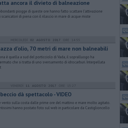
atta ancora il divieto di balneazione
bbondanti piogge di queste ore hanno fatto scattare l'attivazione
i scaricatori di piena con il rilascio in mare di acque miste
MERCOLEDÌ
02 AGOSTO 2017
ORE 14:55
azza d'olio, 70 metri di mare non balneabili
ona è quella a sud del porticciolo di Vada, il sopralluogo ha
ermato che si tratta di uno sversamento di idrocarburi. Interpellata
t
VENERDÌ
11 AGOSTO 2017
ORE 15:27
libeccio dà spettacolo - VIDEO
e vento sulla costa dalle prime ore del mattino e mare molto agitato.
antissimi hanno postato foto sul web in particolare da Castiglioncello