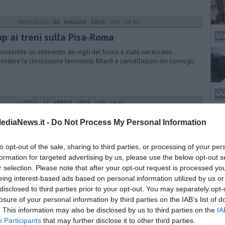
MERCOLEDÌ
06 MAGGIO 2026
ORE 09:40
op ai treni sulla Pisa-Roma
consentire un intervento dei vigili del fuoco è stato necessario
endere la circolazione ferroviaria. Ritardi e cancellazioni dei convogli
LUNEDÌ
27 APRILE 2026
ORE 14:45
ntine di rosmarino contro l'intrusione salina
ediaNews.it -
Do Not Process My Personal Information
e piccole "sentinelle" per monitorare la qualità dell'acqua:
perimento coinvolgerà dieci volontari nell'area di Vada, nel Livornese
to opt-out of the sale, sharing to third parties, or processing of your per
formation for targeted advertising by us, please use the below opt-out s
r selection. Please note that after your opt-out request is processed y
eing interest-based ads based on personal information utilized by us or
MARTEDÌ
21 APRILE 2026
ORE 14:55
disclosed to third parties prior to your opt-out. You may separately opt-
rona in Toscana fa scoppiare la polemica
losure of your personal information by third parties on the IAB’s list of
. This information may also be disclosed by us to third parties on the
IA
ersonaggio tv porta a Castiglioncello il suo format "Falsissismo", ma
Participants
that may further disclose it to other third parties.
ministrazione comunale precisa: "Nessun patrocinio, né contributo"