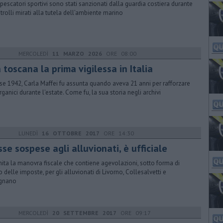
pescatori sportivi sono stati sanzionati dalla guardia costiera durante
ntrolli mirati alla tutela dell’ambiente marino
MERCOLEDÌ
11 MARZO 2026
ORE 08:00
 toscana la prima vigilessa in Italia
se 1942, Carla Maffei fu assunta quando aveva 21 anni per rafforzare
organici durante l'estate. Come fu, la sua storia negli archivi
LUNEDÌ
16 OTTOBRE 2017
ORE 14:30
se sospese agli alluvionati, è ufficiale
nita la manovra fiscale che contiene agevolazioni, sotto forma di
io delle imposte, per gli alluvionati di Livorno, Collesalvetti e
ignano
MERCOLEDÌ
20 SETTEMBRE 2017
ORE 09:17