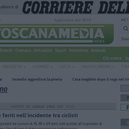
audience di
o
Aggiornato alle 08:10
MET
Dom
Eventi
Cronaca
Attualità
Sport
Interviste
Animali
Chi siamo
A
GROSSETO
LIVORNO
LUCCA
MASSA CARRARA
PIS
 aggredisce la pineta
Casa inagibile dopo il rogo nel rimessaggio
imo
MARTEDÌ
21 LUGLIO 2026
ORE 15:25
 feriti nell'incidente tra ciclisti
Q
spedale tre uomini di 41,48 e 69 anni, tutti portati all'ospedale di
rno. Uno di loro è stato soccorso in codice rosso