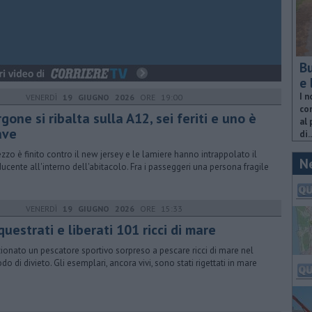
Bu
e 
I n
VENERDÌ
19 GIUGNO 2026
ORE 19:00
com
gone si ribalta sulla A12, sei feriti e uno è
al 
ave
di..
ezzo è finito contro il new jersey e le lamiere hanno intrappolato il
N
ucente all'interno dell'abitacolo. Fra i passeggeri una persona fragile
VENERDÌ
19 GIUGNO 2026
ORE 15:33
uestrati e liberati 101 ricci di mare
ionato un pescatore sportivo sorpreso a pescare ricci di mare nel
do di divieto. Gli esemplari, ancora vivi, sono stati rigettati in mare