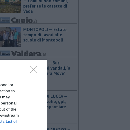
— Comuni non comuni,
preferite le casette di
Vada
MONTOPOLI — Estate,
tempo di lavori alle
scuole di Montopoli
PONTEDERA — Bus
devastati dai vandali, "a
rischio Valdera Move"
sonal or
ection to
PROVINCIA DI LUCCA — ​
ou may
Benzina, gasolio, gpl,
 personal
ecco dove risparmiare
out of the
 downstream
B’s List of
PROVINCIA DI AREZZO — ​