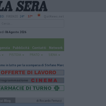
24°
37°
EO:
FIRENZE
QuiNews.net
vedì
06 Agosto 2026
genzia
Pubblicità
Contatti
Network
A
PISTOIA
PRATO
SIENA
er la scomparsa di Stefano Marcelli
Contagiata da legionella, non ce l'
ui Blog
di Riccardo Ferrucci