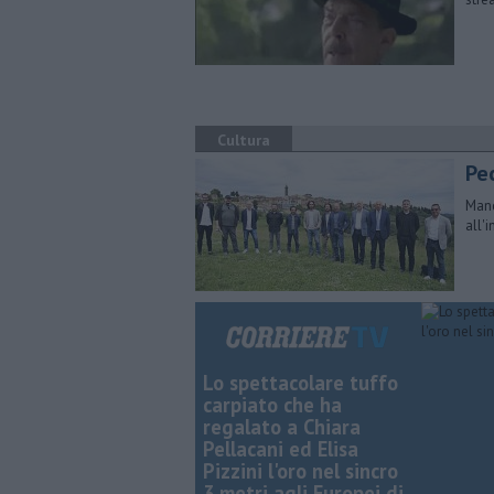
Cultura
Pec
Manc
all'
Lo spettacolare tuffo
carpiato che ha
regalato a Chiara
Pellacani ed Elisa
Pizzini l'oro nel sincro
3 metri agli Europei di