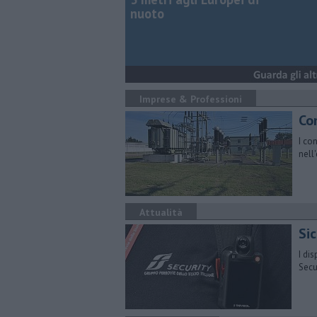
nuoto
Imprese & Professioni
Co
I co
nell
Attualità
Sic
I di
Secu