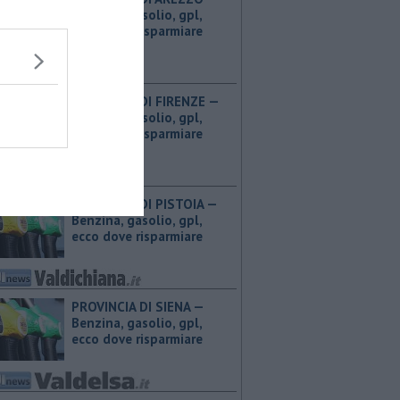
Benzina, gasolio, gpl,
ecco dove risparmiare
PROVINCIA DI FIRENZE — ​
Benzina, gasolio, gpl,
ecco dove risparmiare
PROVINCIA DI PISTOIA — ​
Benzina, gasolio, gpl,
ecco dove risparmiare
PROVINCIA DI SIENA — ​
Benzina, gasolio, gpl,
ecco dove risparmiare