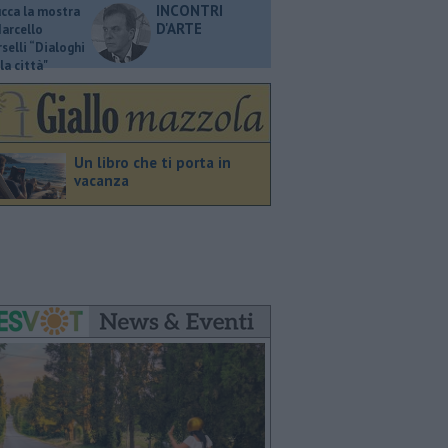
INCONTRI
ucca la mostra
D'ARTE
Marcello
selli “Dialoghi
la città"
Un libro che ti porta in
vacanza