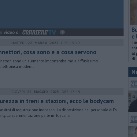
Bu
e 
I n
MARTEDÌ
22 MARZO 2022
ORE 15:10
com
nnettori, cosa sono e a cosa servono
al 
di..
nnettori sono un elemento importantissimo e diffusissimo
'elettronica moderna.
N
GIOVEDÌ
22 MAGGIO 2025
ORE 15:19
urezza in treni e stazioni, ecco le bodycam
spositivi di registrazione indossabili a disposizione del personale di Fs
rity. La sperimentazione parte in Toscana