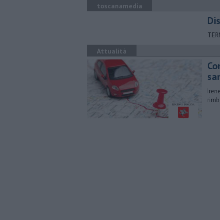
toscanamedia
Di
TER
Attualità
Con
sa
Iren
rimb