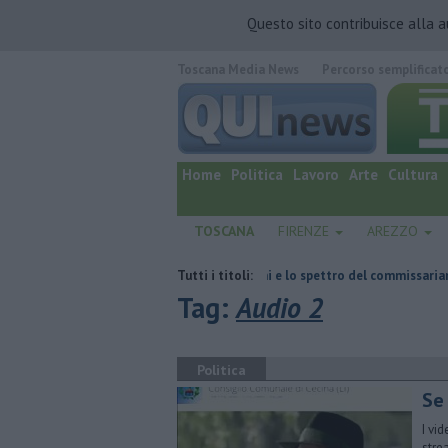
Questo sito contribuisce alla 
Toscana Media News
Percorso semplificat
quotidiano online.
Home
Politica
Lavoro
Arte
Cultura
TOSCANA
FIRENZE
AREZZO
Retiambiente, il dopo Fortini e lo spettro del commissariamento
Tutti i titoli:
H
Tag:
Audio 2
Politica
Se 
I vid
stre