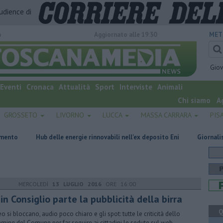
audience di
o
Aggiornato alle 19:30
MET
Gio
Eventi
Cronaca
Attualità
Sport
Interviste
Animali
Chi siamo
A
GROSSETO
LIVORNO
LUCCA
MASSA CARRARA
PIS
ub delle energie rinnovabili nell'ex deposito Eni
Giornalismo in lutto p
MERCOLEDÌ
13 LUGLIO 2016
ORE 16:00
in Consiglio parte la pubblicità della birra
Q
eo si bloccano, audio poco chiaro e gli spot: tutte le criticità dello
aming del Comune per far seguire ai cittadini le sedute sul web