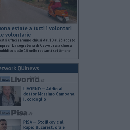
ona estate a tutti i volontari
le volontarie
ostri uffici saranno chiusi dal 10 al 23 agosto
presi. La segreteria di Cesvot sarà chiusa
pubblico dalle 13 nelle restanti settimane
.
etwork QUInews
LIVORNO — Addio al
dottor Massimo Campana,
il cordoglio
PISA — Stojilkovic al
Rapid Bucarest, ora è