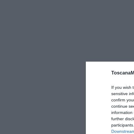
ToscanaM
If you wish 
sensitive in
confirm you
continue se
information 
further disc
participants
Downstream 