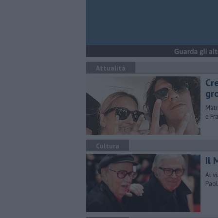
Attualità
Cr
gr
Matr
e Fr
Cultura
Il 
Al v
Paol