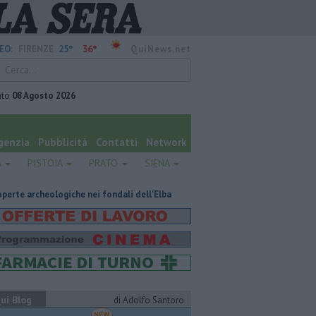
25°
36°
EO:
FIRENZE
QuiNews.net
ato
08 Agosto 2026
genzia
Pubblicità
Contatti
Network
A
PISTOIA
PRATO
SIENA
ogiche nei fondali dell'Elba
Pick-up precipita per 70 metri, due feriti n
ui Blog
di Adolfo Santoro