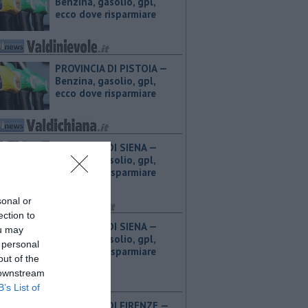
Benzina, gasolio, gpl,
ecco dove risparmiare
PROVINCIA DI PISTOIA — ​
Benzina, gasolio, gpl,
ecco dove risparmiare
PROVINCIA DI SIENA — ​
Benzina, gasolio, gpl,
ecco dove risparmiare
sonal or
ection to
PROVINCIA DI SIENA — ​
ou may
Benzina, gasolio, gpl,
 personal
ecco dove risparmiare
out of the
 downstream
B’s List of
PROVINCIA DI FIRENZE — ​