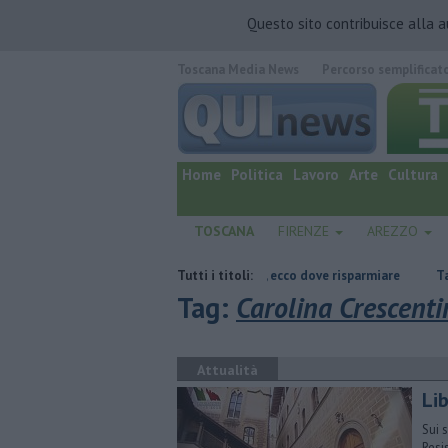
Questo sito contribuisce alla 
Toscana Media News
Percorso semplificat
quotidiano online.
Home
Politica
Lavoro
Arte
Cultura
TOSCANA
FIRENZE
AREZZO
arpata
​Benzina, gasolio, gpl, ecco dove risparmiare
Tutti i titoli:
Tartarughine a 
Tag:
Carolina Crescenti
Attualità
Lib
Sui 
Resi