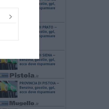
Benzina, gasolio, gpl,
ecco dove risparmiare
PROVINCIA DI PRATO — ​
Benzina, gasolio, gpl,
ecco dove risparmiare
PROVINCIA DI SIENA — ​
Benzina, gasolio, gpl,
ecco dove risparmiare
PROVINCIA DI PISTOIA — ​
Benzina, gasolio, gpl,
ecco dove risparmiare