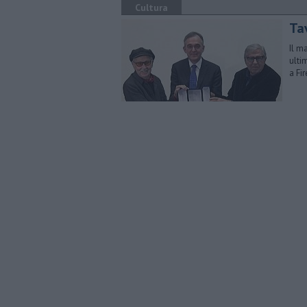
Cultura
Ta
Il m
ulti
a Fi