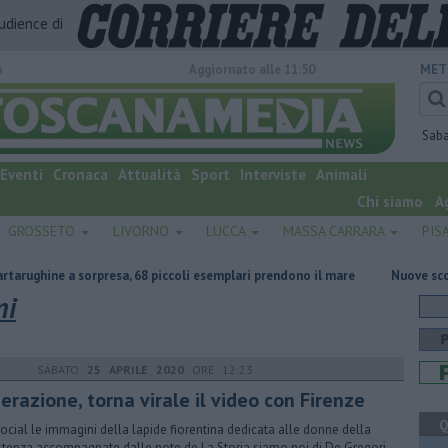
audience di
o
Aggiornato alle 11:50
MET
Sab
Eventi
Cronaca
Attualità
Sport
Interviste
Animali
Chi siamo
A
GROSSETO
LIVORNO
LUCCA
MASSA CARRARA
PIS
sorpresa, 68 piccoli esemplari prendono il mare
Nuove scoperte archeol
ni
SABATO
25 APRILE 2020
ORE 12:23
erazione, torna virale il video con Firenze
Q
social le immagini della lapide fiorentina dedicata alle donne della
stenza accompagnate dalle note de La Storia siamo noi di De Gregori