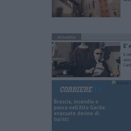
Attualità
E' 
Il c
annu
Card
Brescia, incendio e
paura nell'Alto Garda:
evacuate decine di
turisti