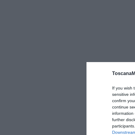
ToscanaM
If you wish 
sensitive in
confirm you
continue se
information 
further disc
participants
Downstream 