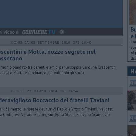
Bu
e 
I n
DOMENICA
08 SETTEMBRE 2019
ORE 16:40
com
escentini e Motta, nozze segrete nel
al 
ossetano
di..
imonio blindato tra parenti e amici per la coppia Carolina Crescentini
N
ancesco Motta. Abito bianco per entrambi gli sposi
GIOVEDÌ
27 MARZO 2014
ORE 14:34
Meraviglioso Boccaccio dei fratelli Taviani
ia il 31 marzo le riprese del film di Paolo e Vittorio Taviani. Nel cast
a Cortellesi, Vittoria Puccini, Kim Rossi Stuart, Riccardo Scamarcio