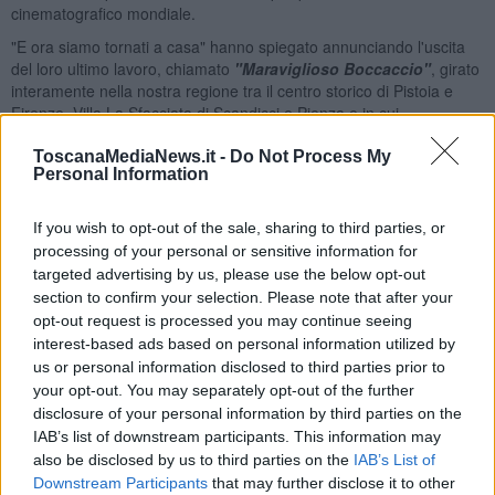
cinematografico mondiale.
"E ora siamo tornati a casa" hanno spiegato annunciando l'uscita
del loro ultimo lavoro, chiamato
"Maraviglioso Boccaccio"
, girato
interamente nella nostra regione tra il centro storico di Pistoia e
Firenze, Villa La Sfacciata di Scandicci e Pienza e in cui
compariranno, tra gli altri, Lello Arena, Paola Cortellesi, Kim Rossi
Stuart, Carolina Crescentini, Riccardo Scamarcio, Kasia Smutniak,
ToscanaMediaNews.it -
Do Not Process My
Personal Information
Michele Riondino e Vittoria Puccini.
If you wish to opt-out of the sale, sharing to third parties, or
processing of your personal or sensitive information for
targeted advertising by us, please use the below opt-out
Nel film, che dovrebbe essere proiettato in anteprima nazionale a
section to confirm your selection. Please note that after your
Firenze a febbraio, i Taviani riprendono la
metafora della peste
opt-out request is processed you may continue seeing
per raccontare di giovani che, ieri come oggi, sfuggono dalle
situazioni negative grazie alla creatività e alla fantasia, alla ricerca
interest-based ads based on personal information utilized by
di un futuro possibile.
us or personal information disclosed to third parties prior to
your opt-out. You may separately opt-out of the further
E nell'attesa di vedere se l'ultimo lavoro sarà il migliore, i due registi
disclosure of your personal information by third parties on the
hanno ripercorso a ritroso la loro carriera sottolineando come
IAB’s list of downstream participants. This information may
probabilmente il migliore dei lavori resti
"La Notte di San
also be disclosed by us to third parties on the
IAB’s List of
Lorenzo"
(1982), incentrato sulla fuga disperata di un gruppo di
Downstream Participants
that may further disclose it to other
contadini dalla furia nazista, raccontata grazie ai sentimenti, agli atti