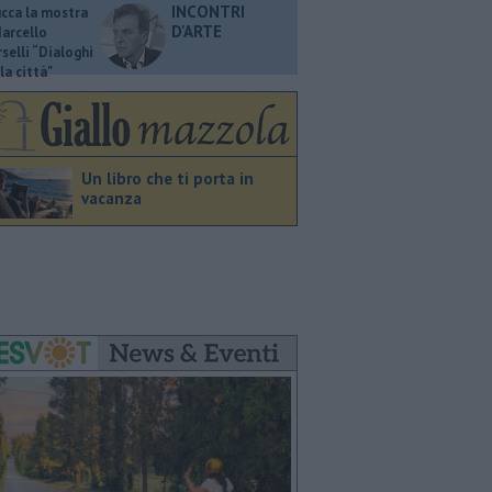
INCONTRI
ucca la mostra
D'ARTE
Marcello
selli “Dialoghi
la città"
Un libro che ti porta in
vacanza