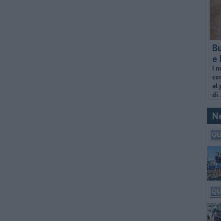
Bu
e 
I n
com
al 
di..
N