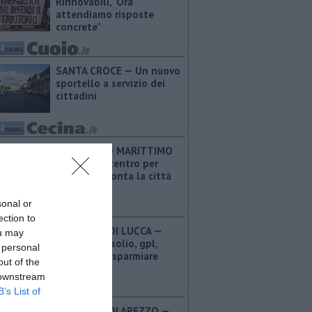
Rinnovabili, "Ora
attendiamo risposte
concrete"
SANTA CROCE — Un nuovo
sportello a servizio dei
cittadini
ROSIGNANO MARITTIMO
— Riapre il centro per
l'arte e racconta la città
sonal or
ection to
PROVINCIA DI LUCCA — ​
ou may
Benzina, gasolio, gpl,
 personal
ecco dove risparmiare
out of the
 downstream
B’s List of
PROVINCIA DI AREZZO — ​