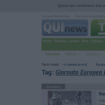
Questo sito contribuisce alla 
Toscana Media News
Percorso semplificat
quotidiano online.
Home
Politica
Lavoro
Arte
Cultura
TOSCANA
FIRENZE
AREZZO
lassemico vi dico, donando sangue ci salvate la vita"
Tutti i titoli:
Società schermo pe
Tag:
Giornata Europea D
Attualità
Bar
Il l
la p