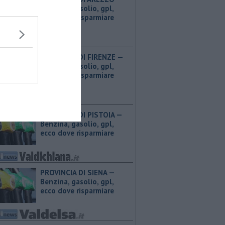
Benzina, gasolio, gpl,
ecco dove risparmiare
PROVINCIA DI FIRENZE — ​
Benzina, gasolio, gpl,
ecco dove risparmiare
PROVINCIA DI PISTOIA — ​
Benzina, gasolio, gpl,
ecco dove risparmiare
PROVINCIA DI SIENA — ​
Benzina, gasolio, gpl,
ecco dove risparmiare