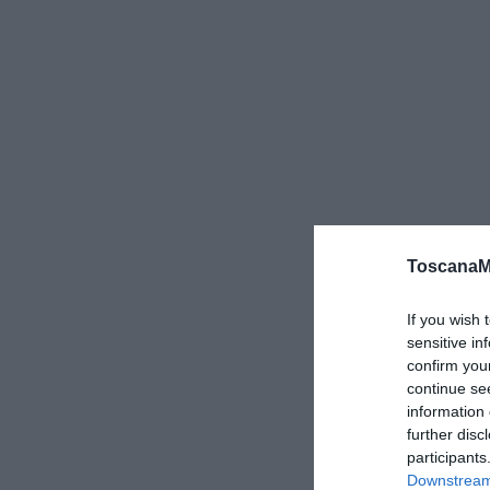
ToscanaM
If you wish 
sensitive in
confirm you
continue se
information 
further disc
participants
Downstream 