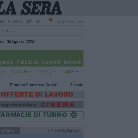
25°
37°
EO:
FIRENZE
QuiNews.net
vedì
06 Agosto 2026
genzia
Pubblicità
Contatti
Network
A
PISTOIA
PRATO
SIENA
to Francesco Guccini
"Io talassemico vi dico, donando sangue ci salvate
ui Blog
di Riccardo Ferrucci