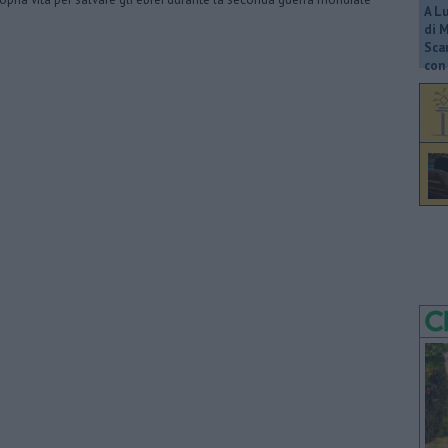
A L
di 
Scar
con 