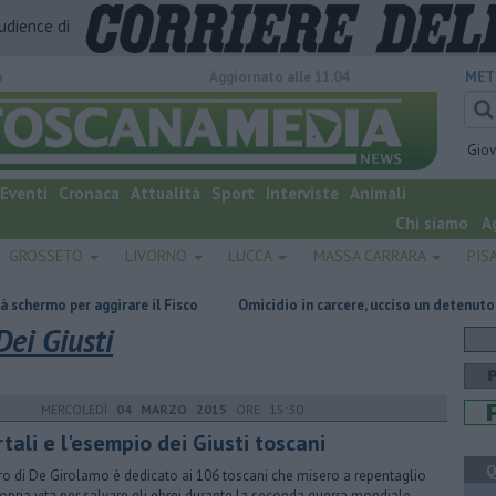
audience di
o
Aggiornato alle 11:04
MET
Gio
Eventi
Cronaca
Attualità
Sport
Interviste
Animali
Chi siamo
A
GROSSETO
LIVORNO
LUCCA
MASSA CARRARA
PIS
r aggirare il Fisco
Omicidio in carcere, ucciso un detenuto
E' mor
ei Giusti
MERCOLEDÌ
04 MARZO 2015
ORE 15:30
tali e l'esempio dei Giusti toscani
Q
ibro di De Girolamo è dedicato ai 106 toscani che misero a repentaglio
ropria vita per salvare gli ebrei durante la seconda guerra mondiale