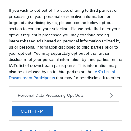
Brucia il bosco, in fumo un ettaro di pineta
If you wish to opt-out of the sale, sharing to third parties, or
processing of your personal or sensitive information for
Vigilia di sciopero per l'industria toscana
targeted advertising by us, please use the below opt-out
section to confirm your selection. Please note that after your
​Epifania dell’ “inetto”
opt-out request is processed you may continue seeing
interest-based ads based on personal information utilized by
4.000 volontari contro gli incendi boschivi
us or personal information disclosed to third parties prior to
your opt-out. You may separately opt-out of the further
Fine scuola per i 500 alunni del Meyer
disclosure of your personal information by third parties on the
IAB’s list of downstream participants. This information may
Ditteri e imenotteri infestanti: la sicurezza degli
also be disclosed by us to third parties on the
IAB’s List of
ospiti nelle strutture ricettive all'aperto
Downstream Participants
that may further disclose it to other
Addio professor Santarelli, tra i fondatori di
third parties.
Toscana Oggi
Dal modello break-fix al monitoraggio proattivo:
Personal Data Processing Opt Outs
come l'assistenza informatica moderna
garantisce la continuità operativa
CONFIRM
Scontri allo sgombero del presidio operaio
Essere