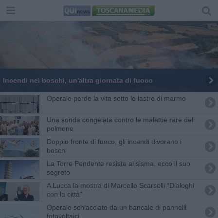
Incendi nei boschi, un'altra giornata di fuoco
Operaio perde la vita sotto le lastre di marmo
Una sonda congelata contro le malattie rare del
polmone
Doppio fronte di fuoco, gli incendi divorano i
boschi
La Torre Pendente resiste al sisma, ecco il suo
segreto
A Lucca la mostra di Marcello Scarselli “Dialoghi
con la città"
Operaio schiacciato da un bancale di pannelli
fotovoltaici