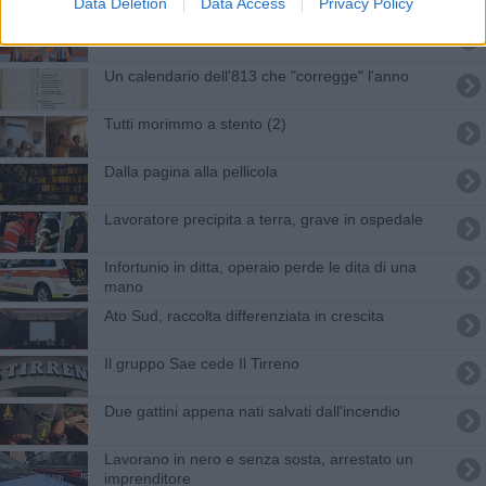
Data Deletion
Data Access
Privacy Policy
Le frese Iris e Marika nella stazione del futuro
Un calendario dell'813 che "corregge" l'anno
Tutti morimmo a stento (2)
Dalla pagina alla pellicola
Lavoratore precipita a terra, grave in ospedale
Infortunio in ditta, operaio perde le dita di una
mano
Ato Sud, raccolta differenziata in crescita
Il gruppo Sae cede Il Tirreno
Due gattini appena nati salvati dall'incendio
Lavorano in nero e senza sosta, arrestato un
imprenditore