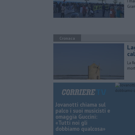
I ma
Gram
Cronaca
Lag
ca
La R
mort
Jovanotti chiama sul
palco i suoi musicisti e
omaggia Guccini:
«Tutti noi gli
dobbiamo qualcosa»