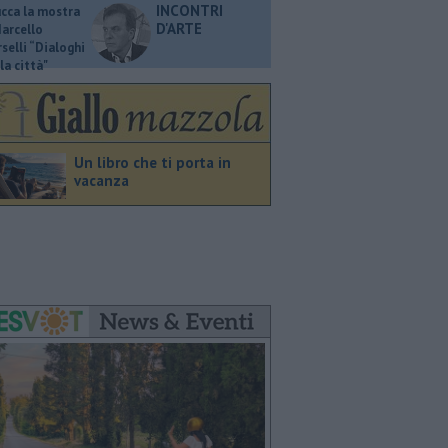
INCONTRI
ucca la mostra
D'ARTE
Marcello
selli “Dialoghi
la città"
Un libro che ti porta in
vacanza