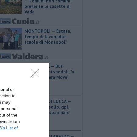
— Comuni non comuni,
preferite le casette di
Vada
MONTOPOLI — Estate,
tempo di lavori alle
scuole di Montopoli
PONTEDERA — Bus
devastati dai vandali, "a
rischio Valdera Move"
sonal or
ection to
PROVINCIA DI LUCCA — ​
ou may
Benzina, gasolio, gpl,
 personal
ecco dove risparmiare
out of the
 downstream
B’s List of
PROVINCIA DI AREZZO — ​