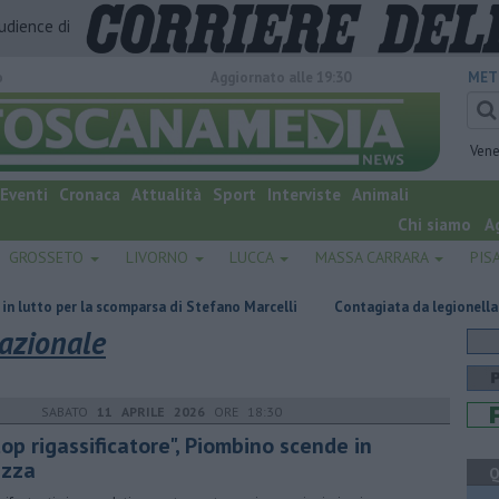
audience di
o
Aggiornato alle 19:30
MET
Vene
Eventi
Cronaca
Attualità
Sport
Interviste
Animali
Chi siamo
A
GROSSETO
LIVORNO
LUCCA
MASSA CARRARA
PIS
a scomparsa di Stefano Marcelli
Contagiata da legionella, non ce l'ha f
Nazionale
SABATO
11 APRILE 2026
ORE 18:30
op rigassificatore", Piombino scende in
azza
Q