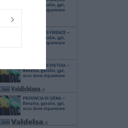
Benzina, gasolio, gpl,
ecco dove risparmiare
PROVINCIA DI FIRENZE — ​
Benzina, gasolio, gpl,
ecco dove risparmiare
PROVINCIA DI PISTOIA — ​
Benzina, gasolio, gpl,
ecco dove risparmiare
PROVINCIA DI SIENA — ​
Benzina, gasolio, gpl,
ecco dove risparmiare