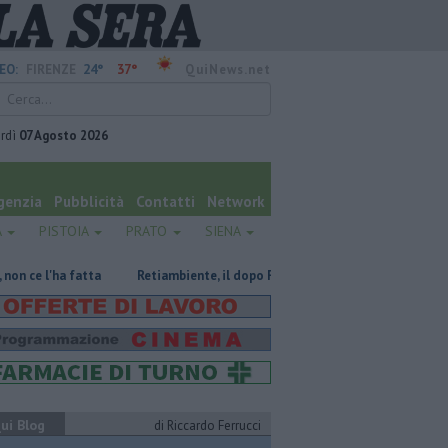
24°
37°
EO:
FIRENZE
QuiNews.net
rdì
07 Agosto 2026
genzia
Pubblicità
Contatti
Network
A
PISTOIA
PRATO
SIENA
atta
Retiambiente, il dopo Fortini e lo spettro del commissariamento
ui Blog
di Riccardo Ferrucci