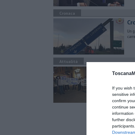
Cronaca
Cro
Un g
carr
Attualità
Co
ToscanaM
bo
C’er
If you wish 
del 
sensitive in
confirm you
continue se
information 
further disc
participants
Downstream 