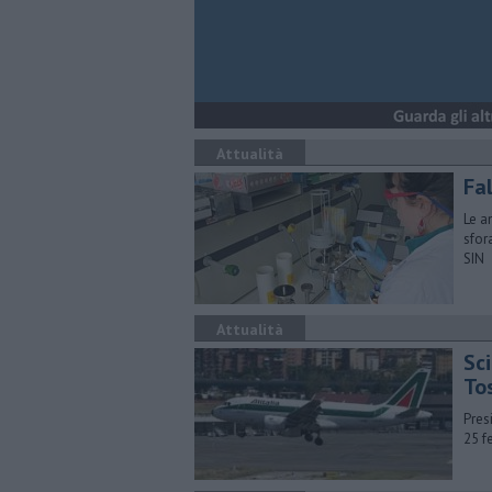
Attualità
Fa
Le a
sfor
SIN
Attualità
Sc
To
Pres
25 f