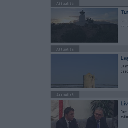
Attualità
Tu
Il mi
bene
Attualità
La
La m
pesc
Attualità
Liv
Firm
svil