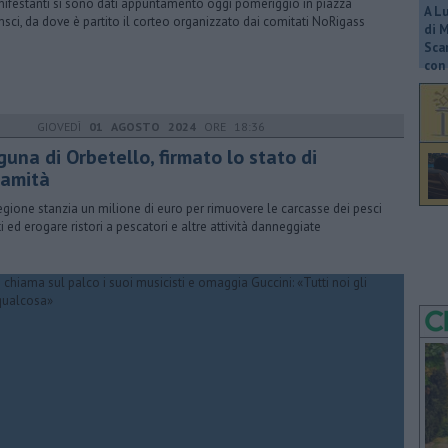
nifestanti si sono dati appuntamento oggi pomeriggio in piazza
A L
sci, da dove è partito il corteo organizzato dai comitati NoRigass
di 
Scar
con 
GIOVEDÌ
01 AGOSTO 2024
ORE 18:36
una di Orbetello, firmato lo stato di
lamità
egione stanzia un milione di euro per rimuovere le carcasse dei pesci
i ed erogare ristori a pescatori e altre attività danneggiate