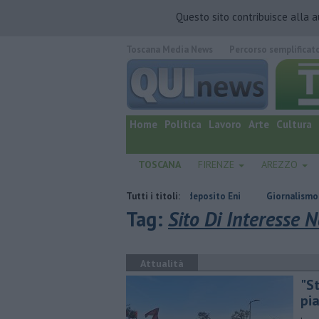
Questo sito contribuisce alla 
Toscana Media News
Percorso semplificat
quotidiano online.
Home
Politica
Lavoro
Arte
Cultura
TOSCANA
FIRENZE
AREZZO
elle energie rinnovabili nell'ex deposito Eni
Tutti i titoli:
Giornalismo in lutto per l
Tag:
Sito Di Interesse 
Attualità
"St
pi