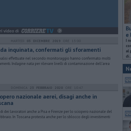
Bu
e 
I n
MARTEDÌ
03 DICEMBRE 2019
ORE 13:00
com
lda inquinata, confermati gli sforamenti
al 
di..
nalisi effettuate nel secondo monitoraggio hanno confermato molti
amenti. Indagine nata per rilevare livelli di contaminazione dell'area
N
DOMENICA
23 FEBBRAIO 2020
ORE 10:47
iopero nazionale aerei, disagi anche in
scana
idi dei lavoratori anche a Pisa e Firenze per lo sciopero nazionale del
ebbraio. In Toscana protesta anche per lo sblocco degli investimenti