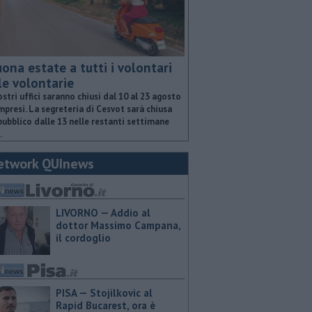
ona estate a tutti i volontari
le volontarie
ostri uffici saranno chiusi dal 10 al 23 agosto
presi. La segreteria di Cesvot sarà chiusa
pubblico dalle 13 nelle restanti settimane
.
etwork QUInews
LIVORNO — Addio al
dottor Massimo Campana,
il cordoglio
PISA — Stojilkovic al
Rapid Bucarest, ora è