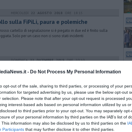
MERCOLEDÌ
22 AGOSTO 2018
ORE 18:15
llo sulla FiPiLi, paura e polemiche
rosso cartello di segnalazione si è piegato in due ed è finito sulla
eggiata. Solo per un caso non ci sono stati incidenti
DOMENICA
22 DICEMBRE 2019
ORE 20:10
n le magliette bianche per chiedere le
ediaNews.it -
Do Not Process My Personal Information
nifiche
a anche il Comitato Salute Pubblica in piazza per chiedere le bonifiche
to opt-out of the sale, sharing to third parties, or processing of your per
Sito di interesse nazionale di Piombino
formation for targeted advertising by us, please use the below opt-out s
r selection. Please note that after your opt-out request is processed y
eing interest-based ads based on personal information utilized by us or
disclosed to third parties prior to your opt-out. You may separately opt-
losure of your personal information by third parties on the IAB’s list of
. This information may also be disclosed by us to third parties on the
IA
Participants
that may further disclose it to other third parties.