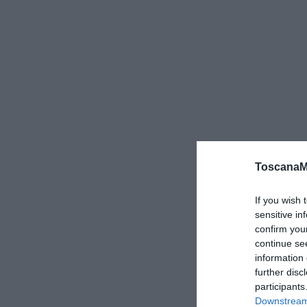
ToscanaM
If you wish 
sensitive in
confirm you
continue se
information 
further disc
participants
Downstream 