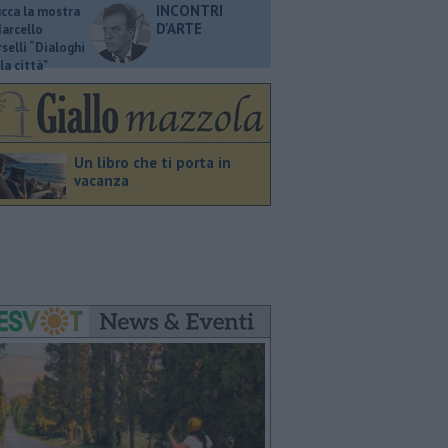
INCONTRI
ucca la mostra
D'ARTE
Marcello
selli “Dialoghi
la città"
Un libro che ti porta in
vacanza