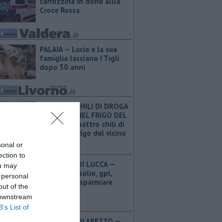
carrozzina in dono allla
Croce Rossa
PALAIA — Lucia e la sua
famiglia lasciano I Tigli
dopo 30 anni
QUATTRO CHILI DI DROGA
NASCOSTI NEL FRIGO DEL
VICINO — Quattro chili di
droga nel frigo del vicino
sonal or
ection to
PROVINCIA DI LUCCA — ​
ou may
Benzina, gasolio, gpl,
 personal
ecco dove risparmiare
out of the
 downstream
B’s List of
PROVINCIA DI AREZZO — ​