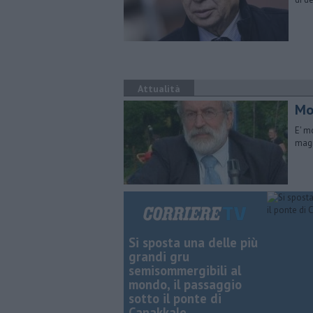
Attualità
Mor
E' m
magi
Si sposta una delle più
grandi gru
semisommergibili al
mondo, il passaggio
sotto il ponte di
Canakkale