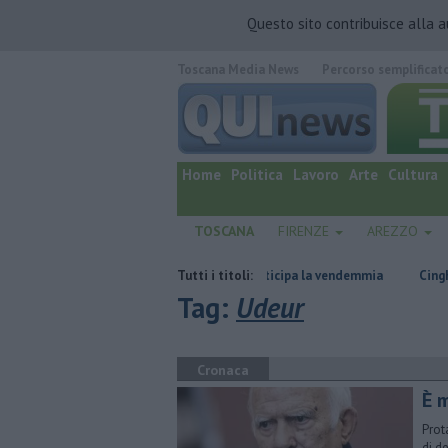
Questo sito contribuisce alla 
Toscana Media News
Percorso semplificat
quotidiano online.
Home
Politica
Lavoro
Arte
Cultura
TOSCANA
FIRENZE
AREZZO
 serra domestica
Il caldo anticipa la vendemmia
Tutti i titoli:
Cinghiale si rinf
Tag:
Udeur
Cronaca
È m
Prot
di d