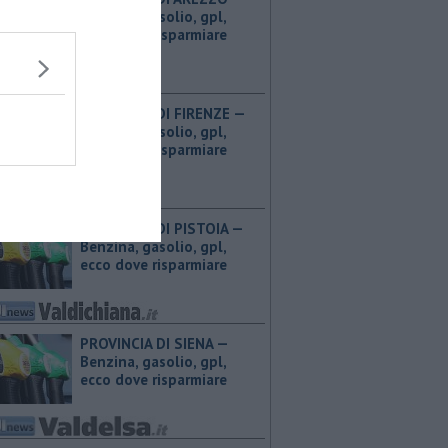
Benzina, gasolio, gpl,
ecco dove risparmiare
PROVINCIA DI FIRENZE — ​
Benzina, gasolio, gpl,
ecco dove risparmiare
PROVINCIA DI PISTOIA — ​
Benzina, gasolio, gpl,
ecco dove risparmiare
PROVINCIA DI SIENA — ​
Benzina, gasolio, gpl,
ecco dove risparmiare