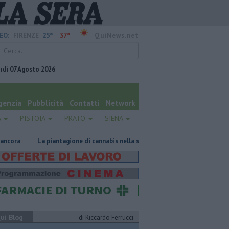
25°
37°
EO:
FIRENZE
QuiNews.net
rdì
07 Agosto 2026
genzia
Pubblicità
Contatti
Network
A
PISTOIA
PRATO
SIENA
La piantagione di cannabis nella serra domestica
Il caldo anticipa la
ui Blog
di Riccardo Ferrucci