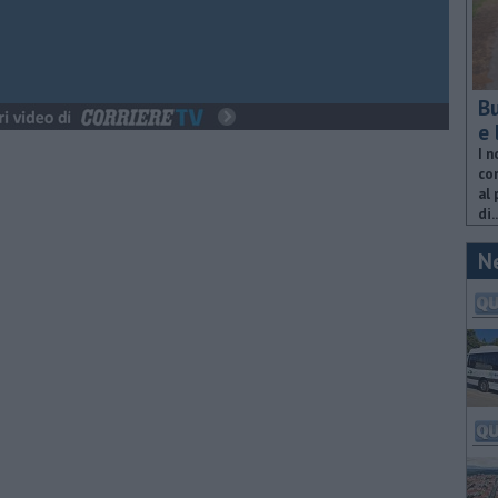
Bu
e 
I n
com
al 
di..
N