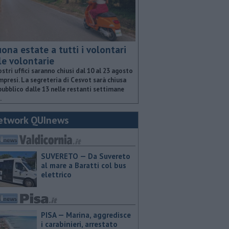
ona estate a tutti i volontari
le volontarie
ostri uffici saranno chiusi dal 10 al 23 agosto
presi. La segreteria di Cesvot sarà chiusa
pubblico dalle 13 nelle restanti settimane
.
etwork QUInews
SUVERETO — Da Suvereto
al mare a Baratti col bus
elettrico
PISA — Marina, aggredisce
i carabinieri, arrestato