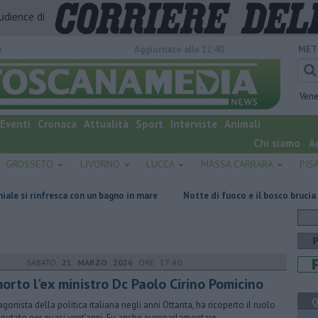
audience di
o
Aggiornato alle 12:40
MET
Vene
Eventi
Cronaca
Attualità
Sport
Interviste
Animali
Chi siamo
A
GROSSETO
LIVORNO
LUCCA
MASSA CARRARA
PIS
resca con un bagno in mare
Notte di fuoco e il bosco brucia ancora
SABATO
21 MARZO 2026
ORE 17:40
orto l'ex ministro Dc Paolo Cirino Pomicino
Q
agonista della politica italiana negli anni Ottanta, ha ricoperto il ruolo
eputato per quasi vent'anni. Fu anche europarlamentare