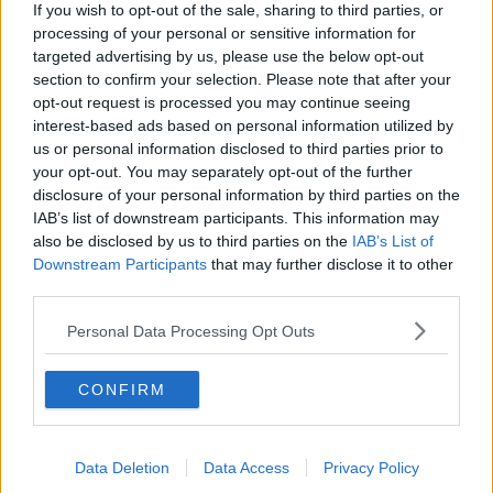
alloggio gratuito nelle residenze universitarie.
If you wish to opt-out of the sale, sharing to third parties, or
processing of your personal or sensitive information for
targeted advertising by us, please use the below opt-out
section to confirm your selection. Please note that after your
Dei 16.187 beneficiari, 6.922 sono iscritti all'Ateneo di Firenze,
opt-out request is processed you may continue seeing
6.143 all'università di Pisa e 3.122 agli Atenei di Siena. Un numero,
interest-based ads based on personal information utilized by
come detto, più alto rispetto all'anno scorso, quando i beneficiari
us or personal information disclosed to third parties prior to
erano stati circa 15mila.
your opt-out. You may separately opt-out of the further
disclosure of your personal information by third parties on the
Un incremento, spiega una nota della Regione, "Dovuto alla scelta
IAB’s list of downstream participants. This information may
di Regione Toscana di innalzare le soglie dell'indicatore della
also be disclosed by us to third parties on the
IAB’s List of
situazione economica equivalente (Isee) passato a 27mila euro da
Downstream Participants
that may further disclose it to other
25mila e dell'indicatore della situazione patrimoniale (Ispe) portato
third parties.
da 57.187,53 a 60mila". Anche gli importi delle borse "Saranno più
alti dell’anno scorso, con un aumento che si aggira intorno al 5,4%.
Personal Data Processing Opt Outs
Nella fascia intermedia di reddito Isee la borsa vale 7.016 euro per
le/i fuori sede (dai 6.657 dello scorso anno), 4.100 euro per le/i
pendolari (da 3.890 euro), 2.828 euro per chi studia “in sede”
CONFIRM
(rispetto ai 2.683 euro dell’anno accademico 2023/2024)".
“In continuità con gli anni precedenti – spiega il presidente della
Regione Eugenio Giani – siamo riusciti grazie alle risorse regionali
Data Deletion
Data Access
Privacy Policy
e al lavoro dell’Azienda Dsu non solo a soddisfare tutti gli aventi