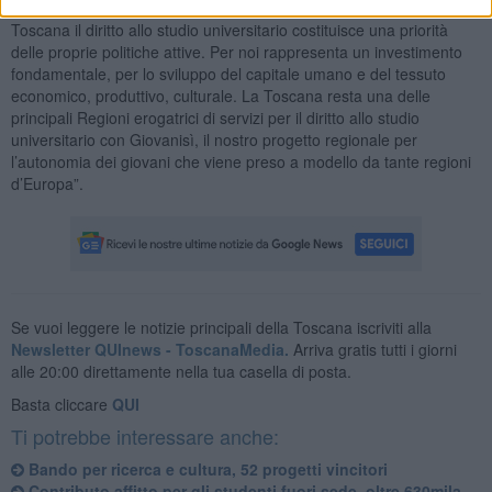
diritto alle provvidenze, ma anche ad aumentare la platea”. “Per la
Toscana il diritto allo studio universitario costituisce una priorità
delle proprie politiche attive. Per noi rappresenta un investimento
fondamentale, per lo sviluppo del capitale umano e del tessuto
economico, produttivo, culturale. La Toscana resta una delle
principali Regioni erogatrici di servizi per il diritto allo studio
universitario con Giovanisì, il nostro progetto regionale per
l’autonomia dei giovani che viene preso a modello da tante regioni
d’Europa”.
Se vuoi leggere le notizie principali della Toscana iscriviti alla
Newsletter QUInews - ToscanaMedia.
Arriva gratis tutti i giorni
alle 20:00 direttamente nella tua casella di posta.
Basta cliccare
QUI
Ti potrebbe interessare anche:
Bando per ricerca e cultura, 52 progetti vincitori
Contributo affitto per gli studenti fuori sede, oltre 630mila