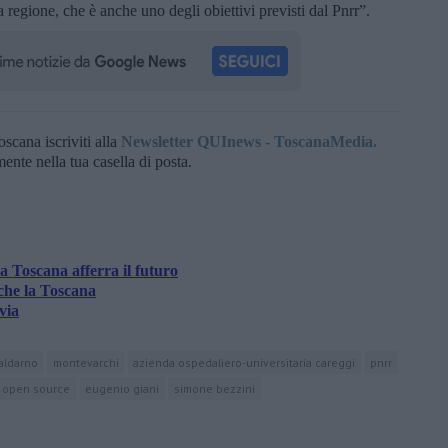
a regione, che è anche uno degli obiettivi previsti dal Pnrr”.
oscana iscriviti alla
Newsletter QUInews - ToscanaMedia.
amente nella tua casella di posta.
a Toscana afferra il futuro
nche la Toscana
via
aldarno
montevarchi
azienda ospedaliero-universitaria careggi
pnrr
open source
eugenio giani
simone bezzini