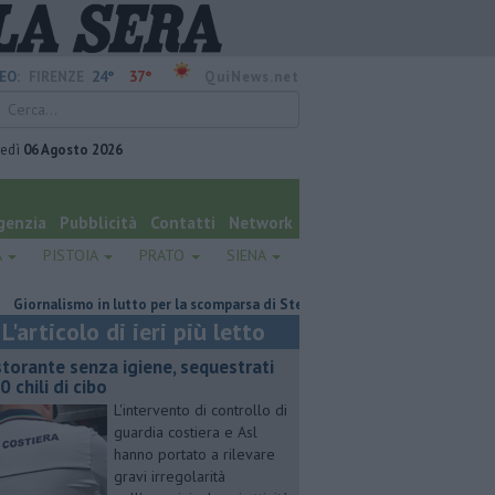
24°
37°
EO:
FIRENZE
QuiNews.net
vedì
06 Agosto 2026
genzia
Pubblicità
Contatti
Network
A
PISTOIA
PRATO
SIENA
ismo in lutto per la scomparsa di Stefano Marcelli
Contagiata da legion
L'articolo di ieri più letto
storante senza igiene, sequestrati
0 chili di cibo
L'intervento di controllo di
guardia costiera e Asl
hanno portato a rilevare
gravi irregolarità