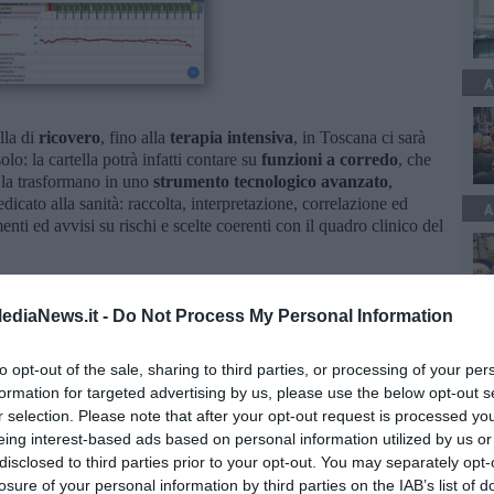
A
lla di
ricovero
, fino alla
terapia intensiva
, in Toscana ci sarà
olo: la cartella potrà infatti contare su
funzioni a corredo
, che
 la trasformano in uno
strumento tecnologico avanzato
,
icato alla sanità: raccolta, interpretazione, correlazione ed
A
menti ed avvisi su rischi e scelte coerenti con il quadro clinico del
lia
ediaNews.it -
Do Not Process My Personal Information
ia Giulia
e la
Lombardia
figurano tra le regioni pioniere che
A
 elettronica unica.
to opt-out of the sale, sharing to third parties, or processing of your per
cartella clinica elettronica regionale è quello già oggi in uso
formation for targeted advertising by us, please use the below opt-out s
t e all’ospedale Meyer di Firenze, sviluppato dagli informatici
r selection. Please note that after your opt-out request is processed y
pen source e già certificato.
eing interest-based ads based on personal information utilized by us or
disclosed to third parties prior to your opt-out. You may separately opt-
sti: maggiore circolarità dei dati e delle informazioni, ma anche
losure of your personal information by third parties on the IAB’s list of
ersonale in mobilità. Se infatti un medico o un infermiere si