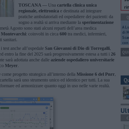
TOSCANA —
Una
cartella clinica unica
ri
regionale, elettronica
e destinata ad integrare
pratiche ambulatoriali ed ospedaliere dei pazienti: da
Q
sogno a realtà si arriva mediante la
sperimentazione
A L
a metà Agosto sono stati alcuni reparti dell’area medica
di 
a Montevarchi
: coinvolti in circa
600
tra medici, infermieri,
Scar
ti sanitari.
con 
 i test anche all’ospedale
San Giovanni di Dio di Torregalli
,
QUI
d entro la fine del 2025 sarà progressivamente estesa a tutti i
26
te sarà adottata anche dalle
aziende ospedaliero universitarie
ico
Meyer
.
e come progetto strategico all’interno della
Missione 6 del Pnrr
,
Q
a cartella sarà uno strumento unico ed identico per tutti. La sua
ormare ed armonizzare quanto oggi in uso nelle varie realtà.
Ult
C