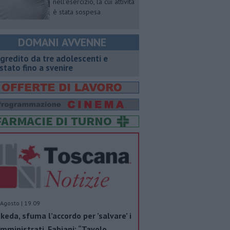
nell'esercizio, la cui attività
è stata sospesa
DOMANI AVVENNE
gredito da tre adolescenti e
stato fino a svenire
Agosto | 19.09
keda, sfuma l’accordo per ’salvare’ i
mministrati. Fabiani: “Tavolo