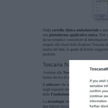
Dalla
cartella clinica ambulatoriale
a que
una
piattaforma applicativa unica
. Non s
da un semplice contenitore di informazioni
erogato dal cloud della Regione Toscana ded
analisi dei dati, in grado di fornire suggeri
paziente.
Toscana fra le prime in Ita
ToscanaM
Assieme alla
Toscana
solo il
Friuli Venez
hanno deciso di puntare alla cartella clinica
If you wish 
Il
software
che sarà utilizzato per la nuova 
sensitive in
negli ospedali della Asl Toscana Nord-Oves
confirm you
della
Fondazione Monasterio
in formato o
continue se
information 
La
tecnologia
viene in aiuto ai professioni
further disc
una minore necessità di formazione per il p