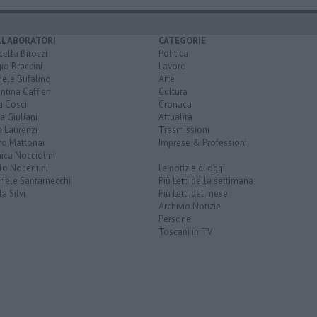
LLABORATORI
CATEGORIE
ella Bitozzi
Politica
io Braccini
Lavoro
hele Bufalino
Arte
ntina Caffieri
Cultura
a Cosci
Cronaca
a Giuliani
Attualità
 Laurenzi
Trasmissioni
ro Mattonai
Imprese & Professioni
ica Nocciolini
lo Nocentini
Le notizie di oggi
iele Santarnecchi
Più Letti della settimana
a Silvi
Più Letti del mese
Archivio Notizie
Persone
Toscani in TV