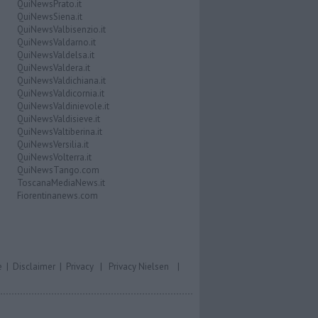
QuiNewsPrato.it
QuiNewsSiena.it
QuiNewsValbisenzio.it
QuiNewsValdarno.it
QuiNewsValdelsa.it
QuiNewsValdera.it
QuiNewsValdichiana.it
QuiNewsValdicornia.it
QuiNewsValdinievole.it
QuiNewsValdisieve.it
QuiNewsValtiberina.it
QuiNewsVersilia.it
QuiNewsVolterra.it
QuiNewsTango.com
ToscanaMediaNews.it
Fiorentinanews.com
e
|
Disclaimer
|
Privacy
|
Privacy Nielsen
|