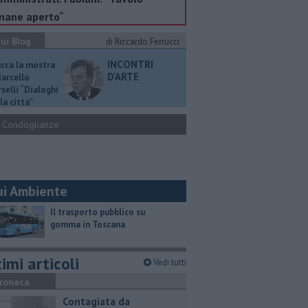
mane aperto“
ui Blog
di Riccardo Ferrucci
INCONTRI
ucca la mostra
D'ARTE
Marcello
selli “Dialoghi
la città"
Condoglianze
ui Ambiente
​Il trasporto pubblico su
gomma in Toscana
imi articoli
Vedi tutti
ronaca
Contagiata da