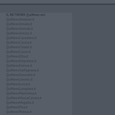
IL NETWORK QuiNews.net
QuiNewsAbetone.it
QuiNewsAmiata.it
QuiNewsAnimali.it
QuiNewsArezzo.it
QuiNewsCasentino.it
QuiNewsCecina.it
QuiNewsChianti.it
QuiNewsCuoio.it
QuiNewsElba.it
QuiNewsEmpolese.it
QuiNewsFirenze.it
QuiNewsGarfagnana.it
QuiNewsGrosseto.it
QuiNewsLivorno.it
QuiNewsLucca.it
QuiNewsLunigiana.it
QuiNewsMaremma.it
QuiNewsMassaCarrara.it
QuiNewsMugello.it
QuiNewsPisa.it
QuiNewsPistoia.it