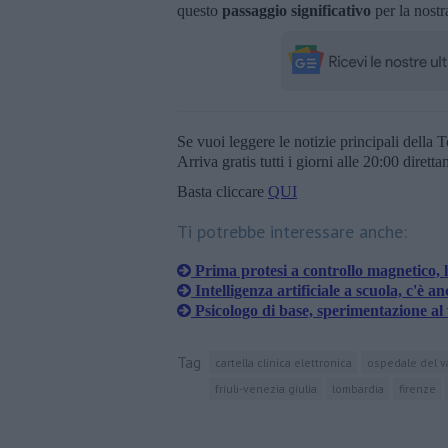
questo
passaggio significativo
per la nostr
Se vuoi leggere le notizie principali della T
Arriva gratis tutti i giorni alle 20:00 dirett
Basta cliccare
QUI
Ti potrebbe interessare anche:
Prima protesi a controllo magnetico, l
Intelligenza artificiale a scuola, c'è a
Psicologo di base, sperimentazione al 
Tag
cartella clinica elettronica
ospedale del v
friuli-venezia giulia
lombardia
firenze