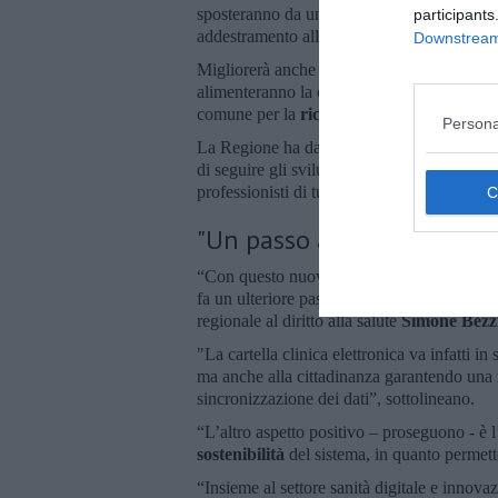
sposteranno da un ospedale ad un altro, no
participants
addestramento all’utilizzo di un nuovo sis
Downstream 
Migliorerà anche per la
presa in carico de
alimenteranno la cartella: una raccolta più 
comune per la
ricerca scientifica
.
Persona
La Regione ha dato mandato ad
Estar
, en
di seguire gli sviluppi del progetto, attrav
professionisti di tutte le aziende del sistem
"Un passo avanti per il si
“Con questo nuovo strumento, che sarà esteso
fa un ulteriore passo in avanti", spiegano 
regionale al diritto alla salute
Simone Bezz
"La cartella clinica elettronica va infatti i
ma anche alla cittadinanza garantendo una
sincronizzazione dei dati”, sottolineano.
“L’altro aspetto positivo – proseguono - è l’
sostenibilità
del sistema, in quanto permett
“Insieme al settore sanità digitale e innov