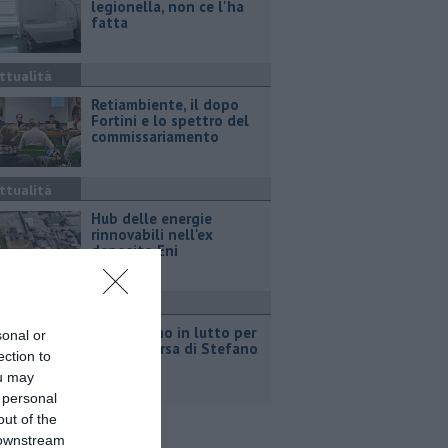
legionella, non ce l'ha
fatta
ttualità
Retiambiente, il dopo
Fortini e lo spettro del
commissariamento
ttualità
Hub delle energie
rinnovabili nell'ex
deposito Eni
ttualità
Giornalismo in lutto per
sonal or
la scomparsa di Stefano
ection to
Marcelli
ou may
 personal
out of the
 downstream