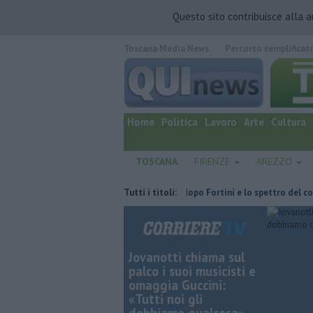
Questo sito contribuisce alla 
Toscana Media News
Percorso semplificat
quotidiano online.
Home
Politica
Lavoro
Arte
Cultura
TOSCANA
FIRENZE
AREZZO
ce l'ha fatta
Retiambiente, il dopo Fortini e lo spettro del commissar
Tutti i titoli:
Jovanotti chiama sul
palco i suoi musicisti e
omaggia Guccini:
«Tutti noi gli