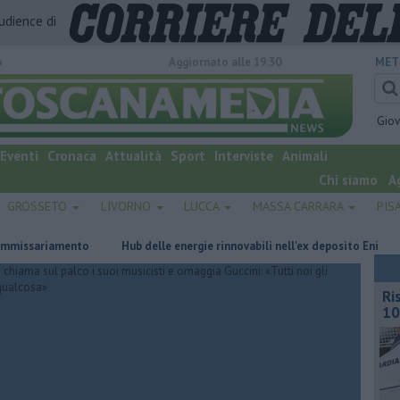
audience di
o
Aggiornato alle 19:30
MET
Gio
Eventi
Cronaca
Attualità
Sport
Interviste
Animali
Chi siamo
A
GROSSETO
LIVORNO
LUCCA
MASSA CARRARA
PIS
iamento
Hub delle energie rinnovabili nell'ex deposito Eni
Giornal
Ri
10