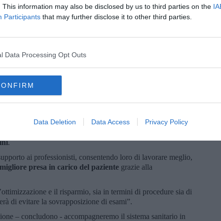
n dovranno ricominciare da zero il proprio percorso di
. This information may also be disclosed by us to third parties on the
IA
tema.
Participants
that may further disclose it to other third parties.
i pazienti
, grazie al flusso più omogeneo di informazioni che
efficace dei dati dei pazienti e che rappresenterà anche una base
l Data Processing Opt Outs
te di supporto tecnico della Regione, e a Fondazione Monasterio
erso l’organizzazione di gruppi di lavoro che coinvolgano più
a sanitario toscano.
CONFIRM
stema sanitario toscano"
Data Deletion
Data Access
Privacy Policy
 a tutti gli ospedali della Toscana, il nostro sistema sanitario
il presidente della Regione Toscana
Eugenio Giani
e l’assessore
ini
.
n supporto ai professionisti, consentendo loro di lavorare meglio,
migliore presa in carico del paziente
grazie alla
ottimizzazione e il risparmio, sia in termini di procedure sia di
erà di evitare la sovrapposizione di esami”.
azione – concludono - accompagneremo il sistema sanitario in