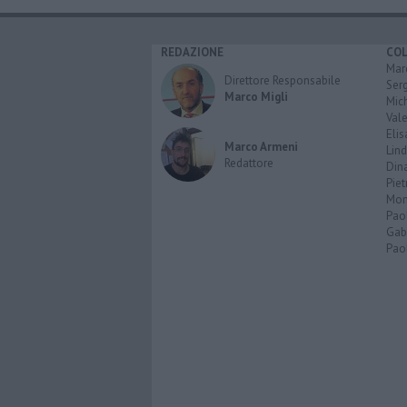
REDAZIONE
CO
Marc
Direttore Responsabile
Serg
Marco Migli
Mic
Vale
Elis
Marco Armeni
Lind
Redattore
Dina
Piet
Mon
Pao
Gabr
Paol