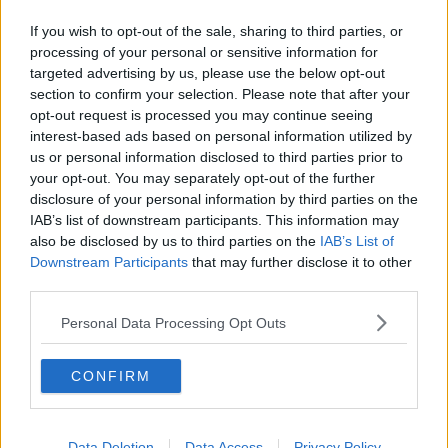
Il primo dato sull'
affluenza
è aggiornato, come al solito, alle 12. Tra
If you wish to opt-out of the sale, sharing to third parties, or
parentesi, la differenza rispetto alla precedente tornata delle
processing of your personal or sensitive information for
amministrative:
targeted advertising by us, please use the below opt-out
Arezzo:
12,94%
(14,57%)
section to confirm your selection. Please note that after your
Pistoia:
13,03%
(17,02%)
opt-out request is processed you may continue seeing
Prato:
12,77%
(21,64%)
interest-based ads based on personal information utilized by
Sesto Fiorentino:
12,35%
(14,19%)
us or personal information disclosed to third parties prior to
Figline e Incisa Valdarno:
12,98%
(23,15%)
your opt-out. You may separately opt-out of the further
Viareggio:
14,96%
(14,62%)
disclosure of your personal information by third parties on the
Cascina:
11,23%
(14,89%)
IAB’s list of downstream participants. This information may
also be disclosed by us to third parties on the
IAB’s List of
Downstream Participants
that may further disclose it to other
third parties.
Personal Data Processing Opt Outs
CONFIRM
Data Deletion
Data Access
Privacy Policy