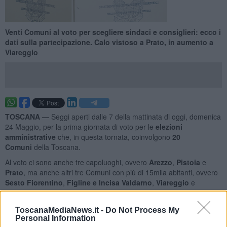
Venti Comuni al voto per scegliere sindaci e consiglieri: ecco i
dati sulla partecipazione. Calo vistoso a Prato, in aumento a
Viareggio
TOSCANA —
Seggi aperti dalle 7 della mattinata di oggi, domenica
24 Maggio, per la prima giornata di voto per le
elezioni
amministrative
che, in questa tornata, coinvolgono
20
Comuni
della Toscana.
Al voto ci sono anche tre capoluoghi, ovvero
Arezzo
,
Pistoia
e
Prato
, ma anche altri tre Comuni con più di 15mila abitanti, ovvero
Sesto Fiorentino
,
Figline e Incisa Valdarno
,
Viareggio
e
Cascina
.
ToscanaMediaNews.it -
Do Not Process My
Personal Information