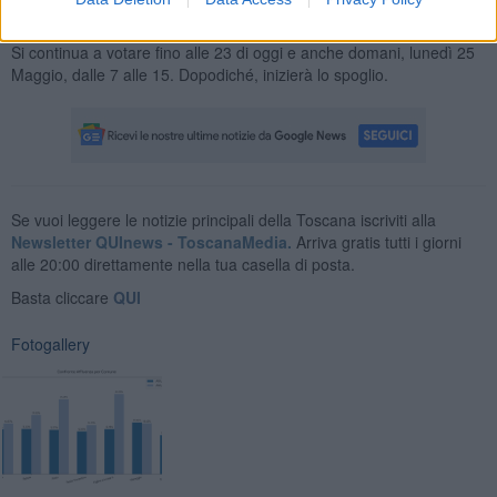
Si continua a votare fino alle 23 di oggi e anche domani, lunedì 25
Maggio, dalle 7 alle 15. Dopodiché, inizierà lo spoglio.
Se vuoi leggere le notizie principali della Toscana iscriviti alla
Newsletter QUInews - ToscanaMedia.
Arriva gratis tutti i giorni
alle 20:00 direttamente nella tua casella di posta.
Basta cliccare
QUI
Fotogallery