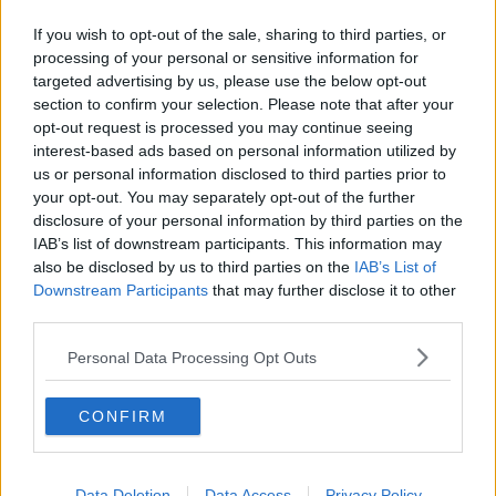
Maltempo, fiumi ingrossati in tutto il Valdarno
If you wish to opt-out of the sale, sharing to third parties, or
Allagamenti, il giorno dopo lotta contro il fango
processing of your personal or sensitive information for
targeted advertising by us, please use the below opt-out
Nubifragi, venti milioni la prima stima dei danni
section to confirm your selection. Please note that after your
opt-out request is processed you may continue seeing
interest-based ads based on personal information utilized by
Film patrocinato dal Comune, la sindaca dà il ciak
us or personal information disclosed to third parties prior to
your opt-out. You may separately opt-out of the further
Intrappolati nei tir dopo lo scontro in A1
disclosure of your personal information by third parties on the
IAB’s list of downstream participants. This information may
E' morta l’insegnante colpita dal coronavirus
also be disclosed by us to third parties on the
IAB’s List of
Downstream Participants
that may further disclose it to other
Ciclisti girano in Valdarno, dodici positivi Covid
third parties.
La strada è franata nel giardino, le immagini
Personal Data Processing Opt Outs
Zucchero e Sting, in Valdarno è nato “September”
CONFIRM
Realizza una fattoria abusiva sull'area vincolata
Devasta il bosco per bruciare sterpaglie
Data Deletion
Data Access
Privacy Policy