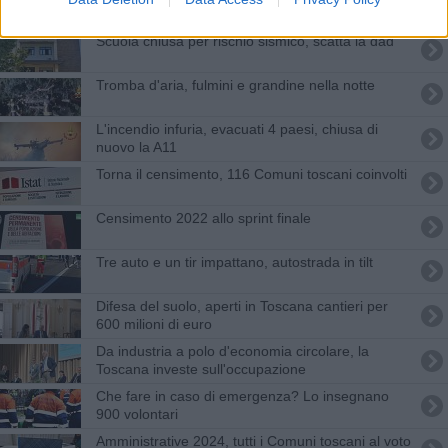
Scuola chiusa per rischio sismico, scatta la dad
Tromba d'aria, fulmini e grandine nella notte
L'incendio infuria, evacuati 4 paesi, chiusa di
nuovo la A11
Torna il censimento, 116 Comuni toscani coinvolti
Censimento 2022 allo sprint finale
Tre auto e un tir impattano, autostrada in tilt
Difesa del suolo, aperti in Toscana cantieri per
600 milioni di euro
Da industria a polo d'economia circolare, la
Toscana investe sull'occupazione
Che fare in caso di emergenza? Lo insegnano
900 volontari
Amministrative 2024, tutti i Comuni toscani al voto