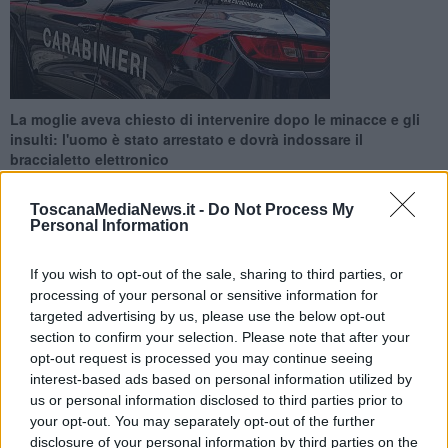
La moglie aveva chiesto di intervenire dopo le minacce e gli
insulti: l'uomo è stato arrestato e dovrà indossare il
braccialetto elettronico
ToscanaMediaNews.it -
Do Not Process My
Personal Information
If you wish to opt-out of the sale, sharing to third parties, or
FIGLINE E INCISA VALDARNO —
Un
uomo di 58 anni
è stato
processing of your personal or sensitive information for
arrestato dai
Carabinieri
con l'accusa di
stalking
, dopo aver
targeted advertising by us, please use the below opt-out
messo a soqquadro la casa della ex moglie, distruggendo porte e
section to confirm your selection. Please note that after your
mobili.
opt-out request is processed you may continue seeing
Dopo quasi trent'anni di matrimonio, la donna, esasperata da
interest-based ads based on personal information utilized by
insulti, offese e aggressioni, ha infatti sporto denuncia per
us or personal information disclosed to third parties prior to
maltrattamenti in famiglia
, avviando le pratiche per la
your opt-out. You may separately opt-out of the further
separazione.
disclosure of your personal information by third parties on the