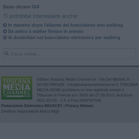
Basta cliccare
QUI
Ti potrebbe interessare anche:
In manette dopo l'allarme del braccialetto anti stalking
Da amico a stalker finisce in arresto
Ai domiciliari col braccialetto elettronico per stalking
Editore Toscana Media Channel srl - Via Dei Martelli, 8 -
50129 FIRENZE - info@toscanamediachannel.it. TOSCANA
MEDIA NEWS quotidiano on line registrato presso il
Tribunale di Firenze al n. 5935 del 27.09.2013. Iscrizione
ROC 22105 - C.F. e P.Iva 0620787048
Fatturazione Elettronica M5UXCR1 |
Privacy Nielsen
Direttore responsabile Marco Migli
Powered by
Aperion.it