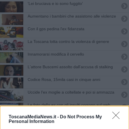
'Lei bruciava e io sono fuggito'
Aumentano i bambini che assistono alle violenze
Con il gps pedina l'ex fidanzata
La Toscana lotta contro la violenza di genere
Innamorarsi modifica il cervello
L'attore Buscemi assolto dall'accusa di stalking
Codice Rosa, 15mila casi in cinque anni
Uccide l'ex moglie a coltellate e poi si ammazza
Le foto della ex con gli insulti corrono sul web
ToscanaMediaNews.it -
Do Not Process My
Legata per mani e piedi, vittima dello stalker
Personal Information