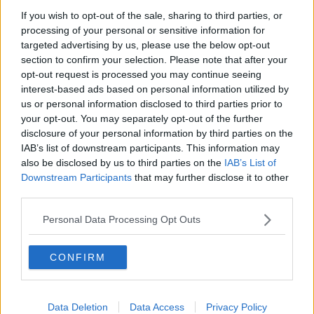
Omicidio suicidio, parla la sorella di Elisa
If you wish to opt-out of the sale, sharing to third parties, or
processing of your personal or sensitive information for
Denunciare Federico avrebbe potuto salvare
targeted advertising by us, please use the below opt-out
Elisa
section to confirm your selection. Please note that after your
Stalking e violenze alla ex, medico nei guai
opt-out request is processed you may continue seeing
interest-based ads based on personal information utilized by
Caso Buscemi, proteste a Pisa e a Bruxelles-
us or personal information disclosed to third parties prior to
VIDEO
your opt-out. You may separately opt-out of the further
Lo stalker con le smanie da supereroe
disclosure of your personal information by third parties on the
IAB’s list of downstream participants. This information may
Riccardo Bocca e la videolettera ad Andrea
also be disclosed by us to third parties on the
IAB’s List of
Buscemi
Downstream Participants
that may further disclose it to other
Sentenza annullata, processo Buscemi da rifare
third parties.
Personal Data Processing Opt Outs
Violenza sulle donne, un premio al Codice Rosa
In fuga sul bus da Brindisi, incastrato a Lucca
CONFIRM
Stalker recidivo assalta la casa della ex
Data Deletion
Data Access
Privacy Policy
Una panchina rossa contro la violenza sulle