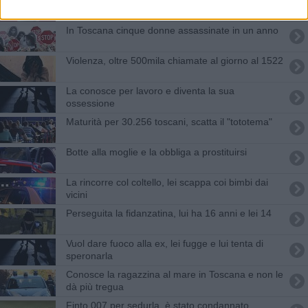
donne
In Toscana cinque donne assassinate in un anno
Violenza, oltre 500mila chiamate al giorno al 1522
La conosce per lavoro e diventa la sua
ossessione
Maturità per 30.256 toscani, scatta il "tototema"
Botte alla moglie e la obbliga a prostituirsi
La rincorre col coltello, lei scappa coi bimbi dai
vicini
Perseguita la fidanzatina, lui ha 16 anni e lei 14
Vuol dare fuoco alla ex, lei fugge e lui tenta di
speronarla
Conosce la ragazzina al mare in Toscana e non le
dà più tregua
Finto 007 per sedurla, è stato condannato