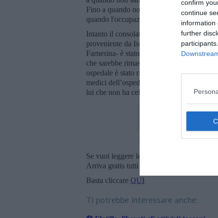
confirm you
Fino a quando non saranno liberi tutti i prigio
continue se
quando l'occupazione non avrà fine".
information 
further disc
Intanto il consolato d’Italia a Istanbul sta s
proveniente da Israele assieme ad altri attivis
participants
Farnesina- è stato assistito all’arrivo dal 
Downstream 
che sarebbe rimasto a Istanbul per seguire u
ospedale è stato ricoverato anche lui per ac
medici dell’ospedale per raccogliere maggi
Persona
lui che non ha cellulare".
Se vuoi leggere le notizie principali della T
Arriva gratis tutti i giorni alle 20:00 dirett
Basta cliccare
QUI
Ti potrebbe interessare anche: