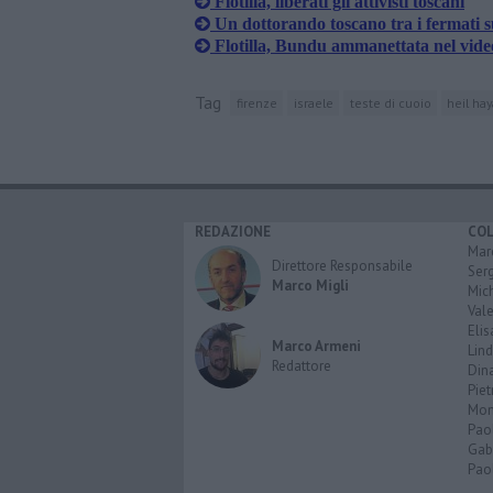
Flotilla, liberati gli attivisti toscani
Un dottorando toscano tra i fermati su
Flotilla, Bundu ammanettata nel video
Tag
firenze
israele
teste di cuoio
heil hay
REDAZIONE
CO
Marc
Direttore Responsabile
Serg
Marco Migli
Mic
Vale
Elis
Marco Armeni
Lind
Redattore
Dina
Piet
Mon
Pao
Gabr
Paol