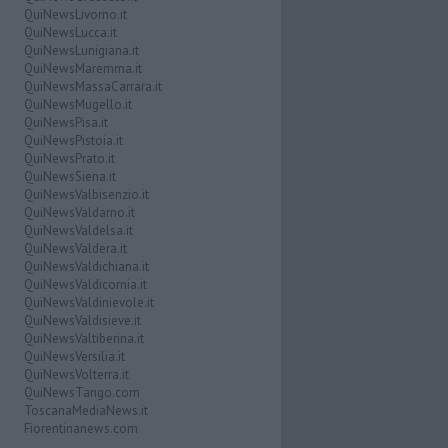
QuiNewsLivorno.it
QuiNewsLucca.it
QuiNewsLunigiana.it
QuiNewsMaremma.it
QuiNewsMassaCarrara.it
QuiNewsMugello.it
QuiNewsPisa.it
QuiNewsPistoia.it
QuiNewsPrato.it
QuiNewsSiena.it
QuiNewsValbisenzio.it
QuiNewsValdarno.it
QuiNewsValdelsa.it
QuiNewsValdera.it
QuiNewsValdichiana.it
QuiNewsValdicornia.it
QuiNewsValdinievole.it
QuiNewsValdisieve.it
QuiNewsValtiberina.it
QuiNewsVersilia.it
QuiNewsVolterra.it
QuiNewsTango.com
ToscanaMediaNews.it
Fiorentinanews.com