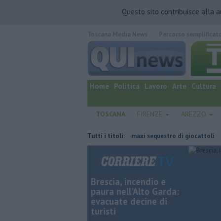
Questo sito contribuisce alla 
Toscana Media News
Percorso semplificat
quotidiano online.
Home
Politica
Lavoro
Arte
Cultura
TOSCANA
FIRENZE
AREZZO
aluta Guccini
Marchi contraffatti, maxi sequestro di giocattoli
Tutti i titoli:
In
Brescia, incendio e
paura nell'Alto Garda:
evacuate decine di
turisti