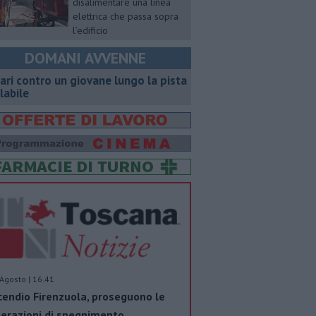
disalimentare una linea
elettrica che passa sopra
l’edificio
DOMANI AVVENNE
ari contro un giovane lungo la pista
clabile
Agosto | 16.41
cendio Firenzuola, proseguono le
erazioni di spegnimento