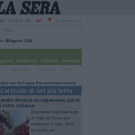
25°
36°
EO:
FIRENZE
QuiNews.net
ato
08 Agosto 2026
genzia
Pubblicità
Contatti
Network
A
PISTOIA
PRATO
SIENA
non dà tregua, fine settimana rovente
Voci e chitarre, così Pistoia saluta
L'articolo di ieri più letto
cendio devasta un capannone, parte
l tetto collassa
Imponente dispiegamento
di vigili del fuoco per
contenere il rogo. Terna
sul posto per