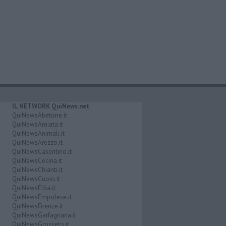
IL NETWORK QuiNews.net
QuiNewsAbetone.it
QuiNewsAmiata.it
QuiNewsAnimali.it
QuiNewsArezzo.it
QuiNewsCasentino.it
QuiNewsCecina.it
QuiNewsChianti.it
QuiNewsCuoio.it
QuiNewsElba.it
QuiNewsEmpolese.it
QuiNewsFirenze.it
QuiNewsGarfagnana.it
QuiNewsGrosseto.it