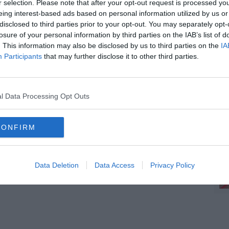
r selection. Please note that after your opt-out request is processed y
nieri politici palestinesi, in Italia e nei territori occupati. Fino a
eing interest-based ads based on personal information utilized by us or
disclosed to third parties prior to your opt-out. You may separately opt-
C
losure of your personal information by third parties on the IAB’s list of
eguendo da ieri il caso del cittadino italiano atterrato in Turchia
ti della Flottilla. "Il connazionale - si legge sul sito della
. This information may also be disclosed by us to third parties on the
IA
personale del Consolato generale d’Italia, al quale ha comunicato
Participants
that may further disclose it to other third parties.
n gruppo di attivisti spagnoli bisognosi di assistenza. Giunto in
certamenti. Il Console generale a Istanbul è in contatto con i
C
ori informazioni sulle sue condizioni e per poter comunicare con
l Data Processing Opt Outs
CONFIRM
A
oscana iscriviti alla
Newsletter QUInews - ToscanaMedia.
Data Deletion
Data Access
Privacy Policy
amente nella tua casella di posta.