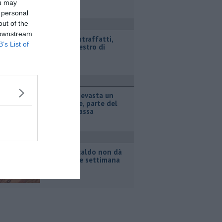
ou may
 personal
out of the
ronaca
 downstream
Marchi contraffatti,
B’s List of
maxi sequestro di
giocattoli
ronaca
Incendio devasta un
capannone, parte del
tetto collassa
ttualità
Il grande caldo non dà
tregua, fine settimana
rovente