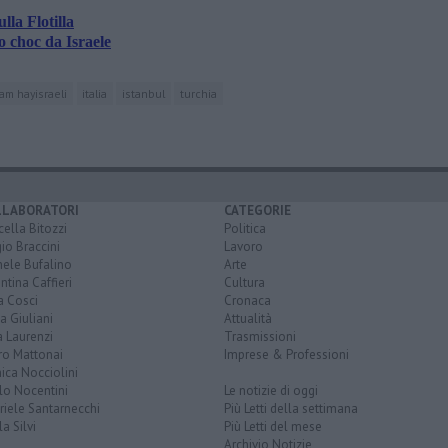
lla Flotilla
 choc da Israele
am hayisraeli
italia
istanbul
turchia
LLABORATORI
CATEGORIE
ella Bitozzi
Politica
io Braccini
Lavoro
hele Bufalino
Arte
ntina Caffieri
Cultura
a Cosci
Cronaca
a Giuliani
Attualità
 Laurenzi
Trasmissioni
ro Mattonai
Imprese & Professioni
ica Nocciolini
lo Nocentini
Le notizie di oggi
iele Santarnecchi
Più Letti della settimana
a Silvi
Più Letti del mese
Archivio Notizie