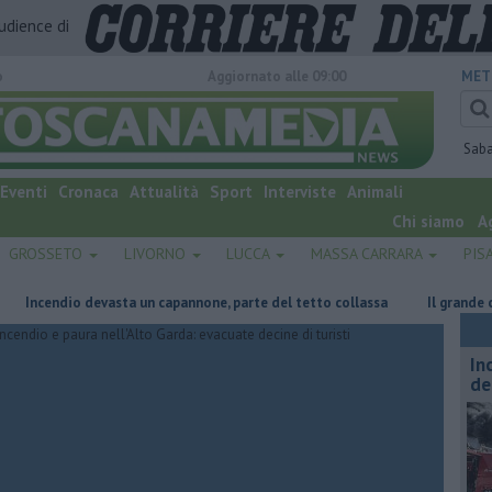
audience di
o
Aggiornato alle 09:00
MET
Sab
Eventi
Cronaca
Attualità
Sport
Interviste
Animali
Chi siamo
A
GROSSETO
LIVORNO
LUCCA
MASSA CARRARA
PIS
cendio devasta un capannone, parte del tetto collassa
Il grande caldo 
In
de