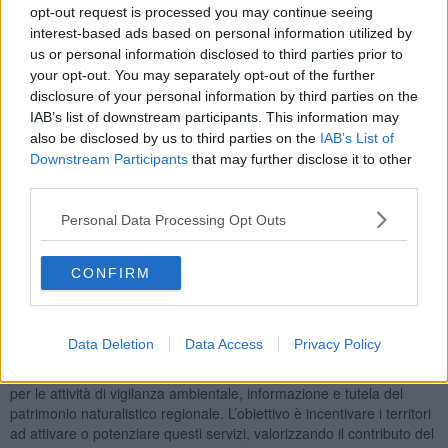
manifestazione di interesse.
opt-out request is processed you may continue seeing
interest-based ads based on personal information utilized by
us or personal information disclosed to third parties prior to
your opt-out. You may separately opt-out of the further
Questo è un
primo step
. Al momento, per parchi e riserve naturali
disclosure of your personal information by third parties on the
gestite dai Comuni, saranno infatti utilizzate le Gav già formate.
IAB’s list of downstream participants. This information may
Successivamente verranno compiuti altri passi per
formare nuove
also be disclosed by us to third parties on the
IAB’s List of
guardie
e per attivare
convenzioni
con le Province.
Downstream Participants
that may further disclose it to other
third parties.
Le risorse si aggiungono ai
40mila euro già stanziati per il 2026
per il potenziamento delle attività delle unità dei carabinieri forestali,
Personal Data Processing Opt Outs
per la vigilanza e il controllo su elementi essenziali del patrimonio
naturalistico ambientale regionale, con supporto tecnico-operativo
per il presidio dei
nidi di tartarughe marine
, degli
alberi
CONFIRM
monumentali
e dei
boschi vetusti
.
“Con il Doa 2026 - dichiara l’assessore regionale all’ambiente
David Barontini
- abbiamo previsto nuove risorse per rafforzare il
Data Deletion
Data Access
Privacy Policy
ruolo delle Guardie ambientali volontarie nelle aree protette e nelle
riserve naturali della Toscana. Si tratta di un presidio importante
per le attività di vigilanza ambientale, informazione e tutela del
patrimonio naturalistico regionale. L’obiettivo è incentivare i territori
ad attivare o potenziare questi servizi, valorizzando il contributo del