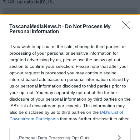
7.149: un calo dell'8,1%,
ToscanaMediaNews.it -
Do Not Process My
Tra il 2015 e il 2025 è
Pisa
ad aver pagato il prezzo più alto in
Personal Information
termini assoluti (-1.367 esercizi commerciali in meno rispetto al
2015) ma la situazione risulta negativa anche a Firenze (con un
If you wish to opt-out of the sale, sharing to third parties, or
saldo negativo di 956), Massa Carrara (-942) e Lucca (-923). In
processing of your personal or sensitive information for
termini percentuali, è però
Massa-Carrara
ad aver fatto registrare
targeted advertising by us, please use the below opt-out
la contrazione più marcata (con un calo del 16,3%), precedendo
section to confirm your selection. Please note that after your
nella graduatoria regionale Pisa (-13,8%), Arezzo (-11,4%) e Siena
(-10,6%). Più contenuta la flessione a Firenze (-4,4%).
opt-out request is processed you may continue seeing
interest-based ads based on personal information utilized by
La contrazione della rete distributiva non va però di pari passo con
us or personal information disclosed to third parties prior to
il numero degli addetti, dove il saldo è invece positivo con un
your opt-out. You may separately opt-out of the further
aumento del 19,5% rispetto al 2015 e con vette del +25,2% a
disclosure of your personal information by third parties on the
Firenze, +21,7% a Prato, +21,4% a Grosseto e del +20,8% a
IAB’s list of downstream participants. This information may
Livorno. La crescita più contenuta, invece, si registra a Massa-
also be disclosed by us to third parties on the
IAB’s List of
Carrara (+6,3%) e Pistoia (+8,2%).
Downstream Participants
that may further disclose it to other
Nel complesso, gli addetti che operano nei negozi di prossimità
third parties.
della Toscana negli ultimi 10 anni sono aumentati di oltre 30.900
unità e nel 2025 risultano essere più di 190.500.
Personal Data Processing Opt Outs