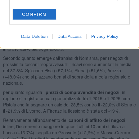
La perdita di negozi di vicinato riguarda in particolare i settori
cultura e svago e tessile, abbigliamento e accessori (in calo sia per
CONFIRM
numero di esercizi sia di addetti), insieme a comparti tradizionali
come ferramenta, gioiellerie, mobili e alimentari. Segnali più positivi
emergono invece dal commercio di articoli per l’edilizia e da quello
legato alla cura della persona. È però la ristorazione a confermarsi
Data Deletion
Data Access
Privacy Policy
il principale motore di crescita, con aumenti sia nel numero delle
imprese attive sia degli addetti.
Secondo quanto emerge dall'analisi di Nomisma, per i negozi di
prossimità toscani “sopravvissuti” i ricavi sono aumentati in media
del 37,8%. Spiccano Pisa (+57,1%), Siena (+51,6%), Arezzo
(+48,0%) che si piazzano ben al di sopra della media regionale e
nazionale.
per quanto riguarda i
prezzi di compravendita dei negozi
, in
regione si registra un calo generalizzato tra il 2015 e il 2025, con
Pistoia che fa segnare un calo del 28,5% contro il -22,0% di Siena e
il -21,9% di Livorno. A Firenze la flessione è stata del -19%.
Relativamente all’andamento dei
canoni di affitto dei negozi
,
infine, l’incremento maggiore in questi ultimi 10 anni si rileva a
Lucca (+16,7%), seguita da Grosseto (+12,6%) e Massa-Carrara
(+9,1%). Tra i territori in controtendenza spiccano Pistoia, che fa